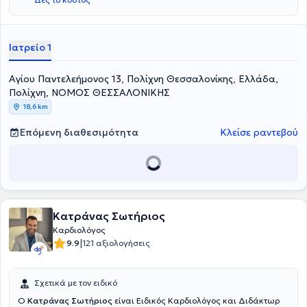
Καρδιολογική κλινική του νοσοκομείου ΑΧΕΠΑ.
Ιατρείο 1
Αγίου Παντελεήμονος 13, Πολίχνη Θεσσαλονίκης, Ελλάδα,
Πολίχνη, ΝΟΜΟΣ ΘΕΣΣΑΛΟΝΙΚΗΣ
18,6 km
Επόμενη διαθεσιμότητα
Κλείσε ραντεβού
Κατράνας Σωτήριος
Καρδιολόγος
|
9.9
121 αξιολογήσεις
Σχετικά με τον ειδικό
Ο
Κατράνας Σωτήριος
είναι Ειδικός Καρδιολόγος και Διδάκτωρ