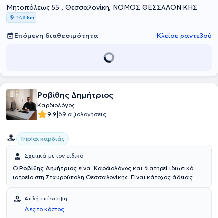
Μητοπόλεως 55 , Θεσσαλονίκη, ΝΟΜΟΣ ΘΕΣΣΑΛΟΝΙΚΗΣ
διακαθετηριακών αορτικών βαλβίδων (TAVI).
17,9 km
Επόμενη διαθεσιμότητα
Κλείσε ραντεβού
Ροβίθης Δημήτριος
Καρδιολόγος
|
9.9
69 αξιολογήσεις
Triplex καρδιάς
Σχετικά με τον ειδικό
O
Ροβίθης Δημήτριος
είναι Καρδιολόγος και διατηρεί ιδιωτικό
ιατρείο στη Σταυρούπολη Θεσσαλονίκης. Είναι κάτοχος άδειας
εκτέλεσης υπερήχων ειδικότητας καρδιολογίας από το Υπουργείο
Υγείας (διαθωρακικό triplex καρδιάς και νεότερες τεχνικές:
Απλή επίσκεψη
διοισοφάγειο υπερηχογράφημα καρδιάς, stress echo, strain) και
Δες το κόστος
κάτοχος ευρωπαϊκής πιστοποίησης για διαθωρακική