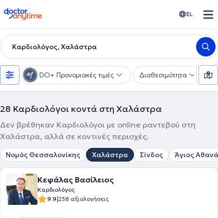
doctoranytime
EL
Καρδιολόγος, Χαλάστρα
DO+ Προνομιακές τιμές
Διαθεσιμότητα
Υ
28
Καρδιολόγοι κοντά στη Χαλάστρα
Δεν βρέθηκαν Καρδιολόγοι με online ραντεβού στη
Χαλάστρα, αλλά σε κοντινές περιοχές.
Νομός Θεσσαλονίκης
Χαλάστρα
Σίνδος
Άγιος Αθαν
Κεφάλας Βασίλειος
Καρδιολόγος
|
9.9
238 αξιολογήσεις