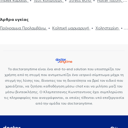
Triplex καρδιάς
Τεστ κοπώσεως
Stress echo
Holter πίεσης
Ηλεκτρονική συνταγογράφηση
Holter ρυθμού
Ιατρικές
βεβαιώσεις
Πιστοποιητικά υγείας για εργασία
Δυσλιπιδαιμικός
Άρθρα υγείας
έλεγχος
'Eμφραγμα συμπτώματα
Μυοκαρδίτιδα
Πόνος στο
Πρόγραμμα Προλαμβάνω
Κολπική μαρμαρυγή
Χοληστερίνη
στήθος
Πνευμονική υπέρταση
Μυοκαρδιοπάθεια
Καρδιακή ανεπάρκεια
Βαλβιδοπάθεια
Στεφανιαία νόσος
Αξονική στεφανιογραφία
Βηματοδότης
Μαγνητική τομογραφία καρδιάς
Στεφανιογραφία
Το doctoranytime είναι ένα end-to-end solution που υποστηρίζει τον
χρήστη από τη στιγμή που αντιμετωπίζει ένα ιατρικό σύμπτωμα μέχρι τη
στιγμή της λύσης του, δίνοντας του τη δυνατότητα να βρεί τον ειδικό που
χρειάζεται, να ζητήσει καθοδήγηση μέσω chat και να μιλήσει μαζί του
μέσω βιντεοκλήσης. Ο Κλεμπετσανης Κωνσταντινος έχει συμπληρώσει
τις πληροφορίες που αναγράφονται, οι οποίες τίθενται υπό επεξεργασία
από την ομάδα του doctoranytime.