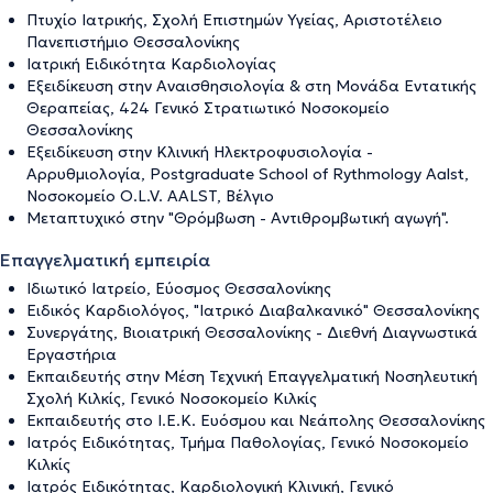
Πτυχίο Ιατρικής, Σχολή Eπιστημών Υγείας, Aριστοτέλειο
Πανεπιστήμιο Θεσσαλονίκης
Ιατρική Ειδικότητα Καρδιολογίας
Εξειδίκευση στην Αναισθησιολογία & στη Μονάδα Εντατικής
Θεραπείας, 424 Γενικό Στρατιωτικό Νοσοκομείο
Θεσσαλονίκης
Εξειδίκευση στην Κλινική Ηλεκτροφυσιολογία -
Αρρυθμιολογία, Postgraduate School of Rythmology Aalst,
Nοσοκομείο O.L.V. AALST, Βέλγιο
Μεταπτυχικό στην "Θρόμβωση - Αντιθρομβωτική αγωγή".
Επαγγελματική εμπειρία
Ιδιωτικό Ιατρείο, Εύοσμος Θεσσαλονίκης
Ειδικός Καρδιολόγος, "Ιατρικό Διαβαλκανικό" Θεσσαλονίκης
Συνεργάτης, Βιοιατρική Θεσσαλονίκης - Διεθνή Διαγνωστικά
Εργαστήρια
Εκπαιδευτής στην Μέση Τεχνική Επαγγελματική Νοσηλευτική
Σχολή Κιλκίς, Γενικό Νοσοκομείο Κιλκίς
Εκπαιδευτής στο Ι.Ε.Κ. Ευόσμου και Νεάπολης Θεσσαλονίκης
Ιατρός Ειδικότητας, Τμήμα Παθολογίας, Γενικό Νοσοκομείο
Κιλκίς
Ιατρός Ειδικότητας, Καρδιολογική Κλινική, Γενικό