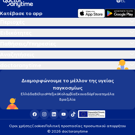
EL
Κατέβασε το app
Περιοχές
Ειδικότητες
Παθήσεις/Υπηρεσίες
Αναζητήσεις
doctoranytime
Διαμορφώνουμε το μέλλον της υγείας
παγκοσμίως
Ελλάδα
Βέλγιο
Μεξικό
Κολομβία
Εκουαδόρ
Γουατεμάλα
Βραζιλία
Οροι χρήσης
Cookies
Πολιτική προστασίας προσωπικού απορρήτου
© 2026 doctoranytime