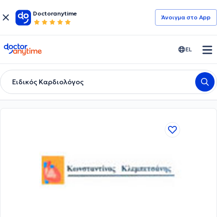
Doctoranytime
Άνοιγμα στο App
doctoranytime
EL
Ειδικός Καρδιολόγος