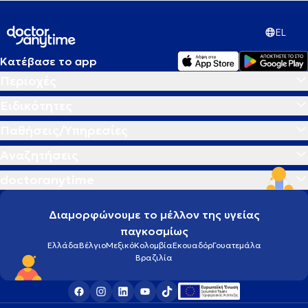
EL
Κατέβασε το app
Περιοχές
Ειδικότητες
Παθήσεις/Υπηρεσίες
Αναζητήσεις
doctoranytime
Διαμορφώνουμε το μέλλον της υγείας
παγκοσμίως
Ελλάδα
Βέλγιο
Μεξικό
Κολομβία
Εκουαδόρ
Γουατεμάλα
Βραζιλία