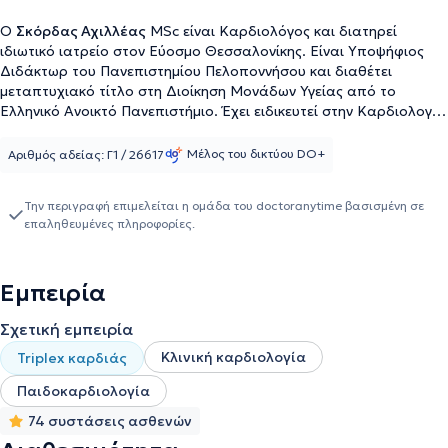
Ο
Σκόρδας Αχιλλέας
MSc είναι Καρδιολόγος και διατηρεί
ιδιωτικό ιατρείο στον Εύοσμο Θεσσαλονίκης. Είναι Υποψήφιος
Διδάκτωρ του Πανεπιστημίου Πελοποννήσου και διαθέτει
μεταπτυχιακό τίτλο στη Διοίκηση Μονάδων Υγείας από το
Ελληνικό Ανοικτό Πανεπιστήμιο. Έχει ειδικευτεί στην Καρδιολογία
σε Καρδιολογικές Κλινικές και Μονάδες, όπως αυτή του Γενικού
Νοσοκομείου "Παπαγεωργίου" στη Θεσσαλονίκη. Εκεί
Μέλος του δικτύου DO+
Αριθμός αδείας: Γ1 / 26617
εκπαιδεύτηκε στην αντιμετώπιση επειγόντων περιστατικών σε
καρδιολογικούς ασθενείς, ενώ μετέπειτα εξειδικεύτηκε στην
Την περιγραφή επιμελείται η ομάδα του doctoranytime βασισμένη σε
Παιδοκαρδιολογία στο Πανεπιστημιακό Νοσοκομείο ΑΧΕΠΑ και
επαληθευμένες πληροφορίες.
τέλος συμμετείχε στο τμήμα Παιδοκαρδιολογίας του τμήματος
Ηχοκαρδιογραφίας του Γενικού Νοσοκομείου Παίδων Αθηνών
"Αγία Σοφία". Επιπροσθέτως, σήμερα πέρα από το ιδιωτικό του
Εμπειρία
ιατρείο, αποτελεί και Επιστημονικός Συνεργάτης της
Καρδιολογικής Κλινικής του Γενικού Νοσοκομείου Θεσσαλονίκης
Σχετική εμπειρία
"Παπαγεωργίου". Τέλος, παρακολουθώντας πλήθος συνεδρίων
και σεμιναρίων σχετικά με την Καρδιολογία στην Ελλάδα και το
Κλινική καρδιολογία
Triplex καρδιάς
εξωτερικό (συμπεριλαμβανομένου του Cambridge University, NHS
Foundation Trust), παραμένει συνεχώς ενήμερος για τις νέες
Παιδοκαρδιολογία
τάσεις και εξελίξεις στον κλάδο του.
74 συστάσεις ασθενών