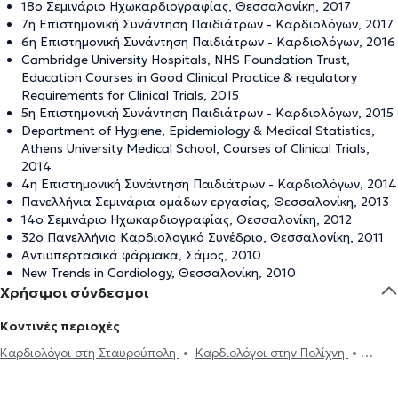
18ο Σεμινάριο Ηχωκαρδιογραφίας, Θεσσαλονίκη, 2017
7η Επιστημονική Συνάντηση Παιδιάτρων - Καρδιολόγων, 2017
6η Επιστημονική Συνάντηση Παιδιάτρων - Καρδιολόγων, 2016
Cambridge University Hospitals, NHS Foundation Trust,
Education Courses in Good Clinical Practice & regulatory
Requirements for Clinical Trials, 2015
5η Επιστημονική Συνάντηση Παιδιάτρων - Καρδιολόγων, 2015
Department of Hygiene, Epidemiology & Medical Statistics,
Athens University Medical School, Courses of Clinical Trials,
2014
4η Επιστημονική Συνάντηση Παιδιάτρων - Καρδιολόγων, 2014
Πανελλήνια Σεμινάρια ομάδων εργασίας, Θεσσαλονίκη, 2013
14ο Σεμινάριο Ηχωκαρδιογραφίας, Θεσσαλονίκη, 2012
32o Πανελλήνιο Καρδιολογικό Συνέδριο, Θεσσαλονίκη, 2011
Αντιυπερτασικά φάρμακα, Σάμος, 2010
New Trends in Cardiology, Θεσσαλονίκη, 2010
Χρήσιμοι σύνδεσμοι
Κοντινές περιοχές
Καρδιολόγοι στη Σταυρούπολη
Καρδιολόγοι στην Πολίχνη
Καρδιολόγοι στην Ευκαρπία
Καρδιολόγοι στη Θεσσαλονίκη
Καρδιολόγοι στα Πεύκα
Καρδιολόγοι στην Άνω Τούμπα