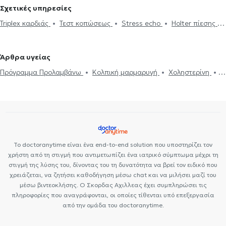
Σχετικές υπηρεσίες
Καρδιολόγοι στην Καλαμαριά
Καρδιολόγοι στην Πυλαία
Triplex καρδιάς
Τεστ κοπώσεως
Stress echo
Holter πίεσης
Ηλεκτρονική συνταγογράφηση
Holter ρυθμού
Ιατρικές
βεβαιώσεις
Πιστοποιητικά υγείας για εργασία
Δυσλιπιδαιμικός
Άρθρα υγείας
έλεγχος
'Eμφραγμα συμπτώματα
Μυοκαρδίτιδα
Πόνος στο
Πρόγραμμα Προλαμβάνω
Κολπική μαρμαρυγή
Χοληστερίνη
στήθος
Πνευμονική υπέρταση
Μυοκαρδιοπάθεια
Καρδιακή ανεπάρκεια
Βαλβιδοπάθεια
Στεφανιαία νόσος
Αξονική στεφανιογραφία
Βηματοδότης
Μαγνητική τομογραφία καρδιάς
Στεφανιογραφία
Το doctoranytime είναι ένα end-to-end solution που υποστηρίζει τον
χρήστη από τη στιγμή που αντιμετωπίζει ένα ιατρικό σύμπτωμα μέχρι τη
στιγμή της λύσης του, δίνοντας του τη δυνατότητα να βρεί τον ειδικό που
χρειάζεται, να ζητήσει καθοδήγηση μέσω chat και να μιλήσει μαζί του
μέσω βιντεοκλήσης. Ο Σκορδας Αχιλλεας έχει συμπληρώσει τις
πληροφορίες που αναγράφονται, οι οποίες τίθενται υπό επεξεργασία
από την ομάδα του doctoranytime.