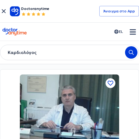
Doctoranytime
Άνοιγμα στο App
doctoranytime
EL
Καρδιολόγος