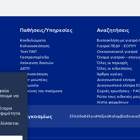
Παθήσεις/Υπηρεσίες
Αναζητήσεις
Κονδυλώματα
Βιντεοκλήση με γιατρό
Κολονοσκόπηση
Γιατροί ΠΕΔΥ - ΕΟΠΥΥ
Τεστ ΠΑΠ
Οικογενειακοί γιατροί
Γαστρεντερίτιδα
Όνομα γιατρού – επαγγ
Λεύκανση δοντιών
Όλες οι περιοχές
ΔΕΠΥ
Όλες οι ειδικότητες
Κολποσκόπηση
Άρθρα υγείας
Laser μυωπίας
Διαγνωστικά κέντρα
Πνευμονία
Διαγνωστικά κέντρα 
φαία
Καρκίνος του πνεύμονα
Συχνές ερωτήσεις - FA
σουμε να
Ρώτα τους ειδικούς μα
Λίστα φαρμάκων
σότερα
εψιμότητα
ς υγείας παγκοσμίως
Ελλάδα
Βέλγιο
Μεξικό
Κολομβία
Εκουαδ
ελίσσεται