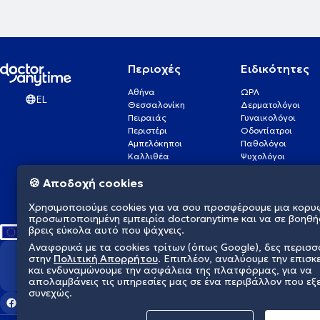
Περιοχές
Ειδικότητες
Αθήνα
ΩΡΛ
EL
Θεσσαλονίκη
Δερματολόγοι
Πειραιάς
Γυναικολόγοι
Περιστέρι
Οδοντίατροι
Αμπελόκηποι
Παθολόγοι
Καλλιθέα
Ψυχολόγοι
Πάτρα
Οφθαλμίατροι
🍪 Αποδοχή cookies
Γλυφάδα
Ενδοκρινολόγοι
Νίκαια
Ουρολόγοι
Χρησιμοποιούμε cookies για να σου προσφέρουμε μια κορυ
Νέα Σμύρνη
Καρδιολόγοι
προσωποποιημένη εμπειρία doctoranytime και να σε βοηθή
βρεις εύκολα αυτό που ψάχνεις.
Αναφορικά με τα cookies τρίτων (όπως Google), δες περισ
στην
Πολιτική Απορρήτου
. Επιπλέον, αναλύουμε την επισκ
Διαμορφώνουμε το μέλλον τη
και ενδυναμώνουμε την ασφάλεια της πλατφόρμας, για να
απολαμβάνεις τις υπηρεσίες μας σε ένα περιβάλλον που εξ
συνεχώς.