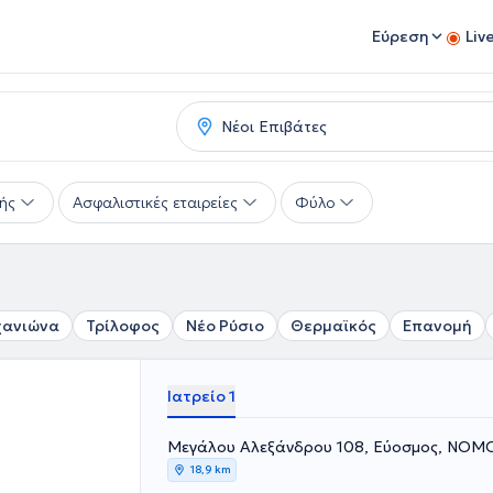
Εύρεση
Liv
ής
Ασφαλιστικές εταιρείες
Φύλο
χανιώνα
Τρίλοφος
Νέο Ρύσιο
Θερμαϊκός
Επανομή
Ιατρείο 1
Μεγάλου Αλεξάνδρου 108, Εύοσμος, ΝΟ
18,9 km