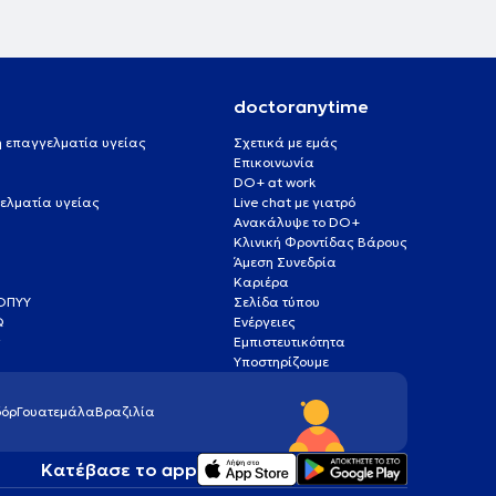
doctoranytime
 ή επαγγελματία υγείας
Σχετικά με εμάς
Επικοινωνία
DO+ at work
ελματία υγείας
Live chat με γιατρό
Ανακάλυψε το DO+
Κλινική Φροντίδας Βάρους
Άμεση Συνεδρία
Καριέρα
ΕΟΠΥΥ
Σελίδα τύπου
Q
Ενέργειες
ς
Εμπιστευτικότητα
Υποστηρίζουμε
όρ
Γουατεμάλα
Βραζιλία
Κατέβασε το app