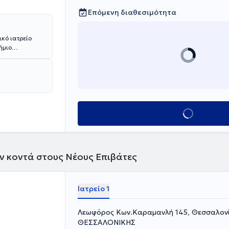
Επόμενη διαθεσιμότητα
ικό ιατρείο
ήμιο
 Υγείας από το
οκαρδιολογία
 Κλινικές και
σαλονίκη και
ιμετώπιση
ντας
Κλείσε ραντεβού
ό
st), παραμένει
ών κοντά στους Νέους Επιβάτες
Ιατρείο 1
Λεωφόρος Κων.Καραμανλή 145, Θεσσαλον
ΘΕΣΣΑΛΟΝΙΚΗΣ