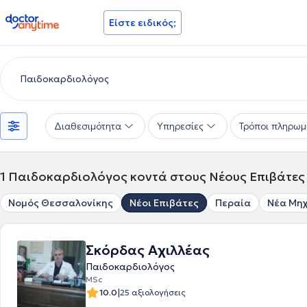
doctoranytime
Είστε ειδικός;
Διαθεσιμότητα
Υπηρεσίες
Τρόποι πληρωμ
1
Παιδοκαρδιολόγος κοντά στους Νέους Επιβάτες
Νομός Θεσσαλονίκης
Νέοι Επιβάτες
Περαία
Νέα Μη
Σκόρδας Αχιλλέας
Παιδοκαρδιολόγος
MSc
|
10.0
25 αξιολογήσεις