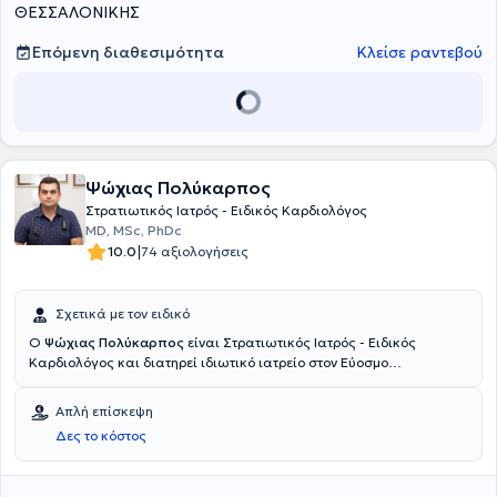
πλήθος υπηρεσιών, σεβόμενος τις ανάγκες εκάστοτε ασθενούς.
ΘΕΣΣΑΛΟΝΙΚΗΣ
Επόμενη διαθεσιμότητα
Κλείσε ραντεβού
Ψώχιας Πολύκαρπος
Στρατιωτικός Ιατρός - Ειδικός Καρδιολόγος
MD, MSc, PhDc
|
10.0
74 αξιολογήσεις
Σχετικά με τον ειδικό
Ο
Ψώχιας Πολύκαρπος
είναι Στρατιωτικός Ιατρός - Ειδικός
Καρδιολόγος και διατηρεί ιδιωτικό ιατρείο στον Εύοσμο
Θεσσαλονίκης. Είναι υποψήφιος Διδάκτωρ του Αριστοτελείου
Πανεπιστημίου Θεσσαλονίκης με εξειδίκευση στον υπέρηχο
Απλή επίσκεψη
καρδιάς. Επίσης, έχει πραγματοποιήσει μεταπτυχιακές σπουδές
Δες το κόστος
στην Κλινική έρευνα και Μεθοδολογία στο Αριστοτέλειο
Πανεπιστήμιο Θεσσαλονίκης. Ειδικεύτηκε στο Imperial College
London του Ηνωμένου Βασιλείου και στο Π.Γ.Ν.Θ ΑΧΕΠΑ και είναι