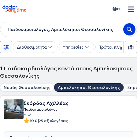
doctoranytime
EL
Παιδοκαρδιολόγος, Αμπελόκηποι Θεσσαλονίκης
Διαθεσιμότητα
Υπηρεσίες
Τρόποι πληρωμής
1
Παιδοκαρδιολόγος κοντά στους Αμπελοκήπους
Θεσσαλονίκης
Νομός Θεσσαλονίκης
Αμπελόκηποι Θεσσαλονίκης
Ξηρ
Σκόρδας Αχιλλέας
Παιδοκαρδιολόγος
MSc
|
10.0
25 αξιολογήσεις