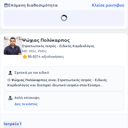
Επόμενη διαθεσιμότητα
Κλείσε ραντεβού
Ψώχιας Πολύκαρπος
Στρατιωτικός Ιατρός - Ειδικός Καρδιολόγος
MD, MSc, PhDc
|
10.0
74 αξιολογήσεις
Σχετικά με τον ειδικό
Ο
Ψώχιας Πολύκαρπος
είναι Στρατιωτικός Ιατρός - Ειδικός
Καρδιολόγος και διατηρεί ιδιωτικό ιατρείο στον Εύοσμο
Θεσσαλονίκης. Είναι υποψήφιος Διδάκτωρ του Αριστοτελείου
Πανεπιστημίου Θεσσαλονίκης με εξειδίκευση στον υπέρηχο
Απλή επίσκεψη
καρδιάς. Επίσης, έχει πραγματοποιήσει μεταπτυχιακές σπουδές
Δες το κόστος
στην Κλινική έρευνα και Μεθοδολογία στο Αριστοτέλειο
Πανεπιστήμιο Θεσσαλονίκης. Ειδικεύτηκε στο Imperial College
London του Ηνωμένου Βασιλείου και στο Π.Γ.Ν.Θ ΑΧΕΠΑ και είναι
κάτοχος Ευρωπαϊκού Διπλώματος Καρδιολογίας και Ευρωπαϊκού
Ιατρείο 1
Διπλώματος Υπερηχοκαρδιογραφίας. Διαθέτει πολυετή κλινική