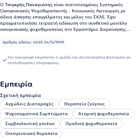
Ο
Τσιγκρής Παναγιώτης
είναι πιστοποιημένος Συστημικός
Οικογενειακός Ψυχοθεραπευτής - Κοινωνικός Λειτουργός με
άδεια άσκησης επαγγέλματος και μέλος του ΣΚΛΕ. Έχει
πραγματοποιήσει τετραετή ειδίκευση στο συνθετικό μοντέλο
οικογενειακής ψυχοθεραπείας στο Εργαστήριο Διερεύνησης
Ανθρωπίνων Σχέσεων. Διαθέτει εικοσιπέντε ετών εμπειρία,
ασκώντας ψυχοθεραπεία και συμβουλευτική σε άτομα, ζευγάρια,
Αριθμός αδείας: 4023-24/12/1999
οικογένειες, καθώς και ως συντονιστής ομάδων ψυχοθεραπείας
συμβουλευτικής και προσωπικής ανάπτυξης. Διαθέτει πολυετή
Την περιγραφή επιμελείται η ομάδα του doctoranytime βασισμένη σε
εμπειρία στην αντιμετώπιση των εξαρτήσεων, καθώς έχει
επαληθευμένες πληροφορίες.
εργαστεί σε Δομές αντιμετώπισης της τοξικοεξάρτησης, τόσο με
ενήλικες όσο και με εφήβους και τις οικογένειές τους. Έχει
συνεργαστεί με σχολικές μονάδες, πραγματοποιώντας
Εμπειρία
παρουσιάσεις και σεμινάρια που απευθύνονται σε γονείς και
αφορούν την προαγωγή της επικοινωνίας και την ενδυνάμωση του
Σχετική εμπειρία
γονεϊκού ρόλου. Στο Ιδιωτικό του γραφείο, στον Χολαργό, καθώς
και μέσω online συνεδριών, αναλαμβάνει νέους, ενήλικες,
Αγχώδεις Διαταραχές
Θεραπεία ζεύγους
ζευγάρια και οικογένειες. Η κλινική του εμπειρία συμπεριλαμβάνει
Ψυχοσωματικά Συμπτώματα
Ατομική ψυχοθεραπεία
την υποστήριξη σε δυσκολίες που, ενδεικτικά, έχουν να κάνουν με
την διαχείριση του άγχους, της κατάθλιψης, των ψυχοσωματικών
Συμβουλευτική γονέων
Ομαδική ψυχοθεραπεία
συμπτωμάτων, της απώλειας, καθώς και με θέματα
Οικογενειακή θεραπεία
διαπροσωπικών σχέσεων, ενδοοικογενειακών συγκρούσεων,