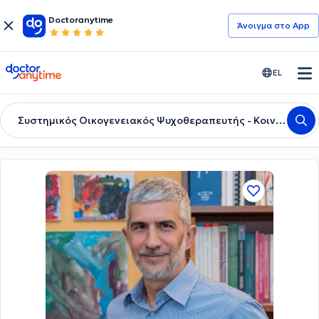
Doctoranytime
Άνοιγμα στο App
doctoranytime
EL
Συστημικός Οικογενειακός Ψυχοθεραπευτής - Κοινωνικός Λειτουργός