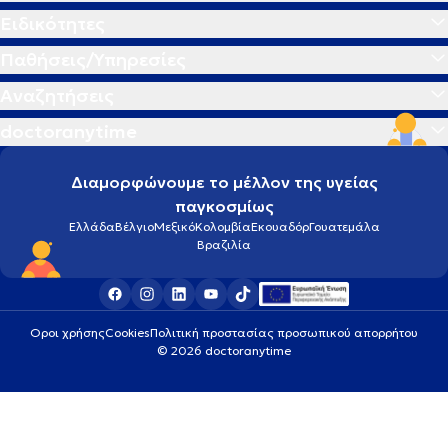
Ειδικότητες
Παθήσεις/Υπηρεσίες
Αναζητήσεις
doctoranytime
Διαμορφώνουμε το μέλλον της υγείας
παγκοσμίως
Ελλάδα
Βέλγιο
Μεξικό
Κολομβία
Εκουαδόρ
Γουατεμάλα
Βραζιλία
Οροι χρήσης
Cookies
Πολιτική προστασίας προσωπικού απορρήτου
© 2026 doctoranytime