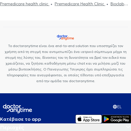
Premedicare health clinic
Premedicare Health Clinic
Bioclab
Παχυσαρκία
Διακοπή Καπνίσματος
Γνωσιακή Συμπεριφοριστική
Ιδιωτικά Πολυιατρεία
Center NT-CardioMetabolics
Ιάζω
Ψυχοθεραπεία- CBT
Το doctoranytime είναι ένα end-to-end solution που υποστηρίζει τον
χρήστη από τη στιγμή που αντιμετωπίζει ένα ιατρικό σύμπτωμα μέχρι τη
στιγμή της λύσης του, δίνοντας του τη δυνατότητα να βρεί τον ειδικό που
χρειάζεται, να ζητήσει καθοδήγηση μέσω chat και να μιλήσει μαζί του
μέσω βιντεοκλήσης. Ο Παναγιωτης Τσιγκρης έχει συμπληρώσει τις
πληροφορίες που αναγράφονται, οι οποίες τίθενται υπό επεξεργασία
από την ομάδα του doctoranytime.
EL
Κατέβασε το app
Περιοχές