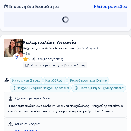
Επόμενη διαθεσιμότητα
Κλείσε ραντεβού
Χαλαμπαλάκη Αντωνία
Ψυχολόγος - Ψυχοθεραπεύτρια
(Ψυχολόγος)
MSc
|
9.9
19 αξιολογήσεις
Διαθεσιμότητα για βιντεοκλήση
Άγχος και Στρες
Κατάθλιψη
Ψυχοθεραπεία Online
Ψυχοδυναμική Ψυχοθεραπεία
Συστημική Ψυχοθεραπεία
Σχετικά με την ειδικό
Η
Χαλαμπαλάκη Αντωνία
MSc είναι Ψυχολόγος - Ψυχοθεραπεύτρια
και διατηρεί το ιδιωτικό της γραφείο στην περιοχή των Ιλισίων.
Ολοκλήρωσε τις μεταπτυχιακές της σπουδές στην Ψυχολογία της
Υγείας του Πανεπιστημίου της Κρήτης, ενώ στο ίδιο Πανεπιστήμιο
Απλή συνεδρία
πραγματοποίησε και τις προπτυχιακές της σπουδές στην
Δες το κόστος