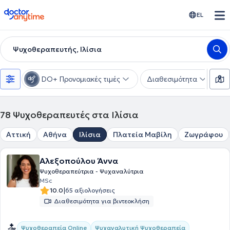
doctoranytime
EL
Ψυχοθεραπευτής, Ιλίσια
DO+ Προνομιακές τιμές
Διαθεσιμότητα
Ε
78
Ψυχοθεραπευτές στα Ιλίσια
Αττική
Αθήνα
Ιλίσια
Πλατεία Μαβίλη
Ζωγράφου
Αλεξοπούλου Άννα
Ψυχοθεραπεύτρια - Ψυχαναλύτρια
MSc
|
10.0
65 αξιολογήσεις
Διαθεσιμότητα για βιντεοκλήση
Ψυχαναλυτική Ψυχοθεραπεία
Ψυχοθεραπεία Online