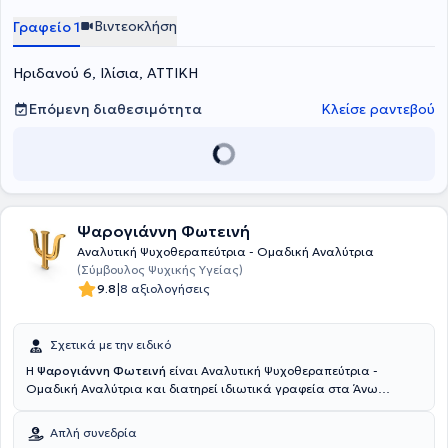
Βιντεοκλήση
Γραφείο 1
Ηριδανού 6, Ιλίσια, ΑΤΤΙΚΗ
Επόμενη διαθεσιμότητα
Κλείσε ραντεβού
Ψαρογιάννη Φωτεινή
Αναλυτική Ψυχοθεραπεύτρια - Ομαδική Αναλύτρια
(Σύμβουλος Ψυχικής Υγείας)
|
9.8
8 αξιολογήσεις
Σχετικά με την ειδικό
Η
Ψαρογιάννη Φωτεινή
είναι Αναλυτική Ψυχοθεραπεύτρια -
Ομαδική Αναλύτρια και διατηρεί ιδιωτικά γραφεία στα Άνω
Πατήσια και στα Ιλίσια. Είναι απόφοιτη του τμήματος Φιλοσοφίας -
Παιδαγωγικής - Ψυχολογίας του Αριστοτελείου Πανεπιστημίου
Απλή συνεδρία
Θεσσαλονίκης και κάτοχος μεταπτυχιακού διπλώματος με τίτλο