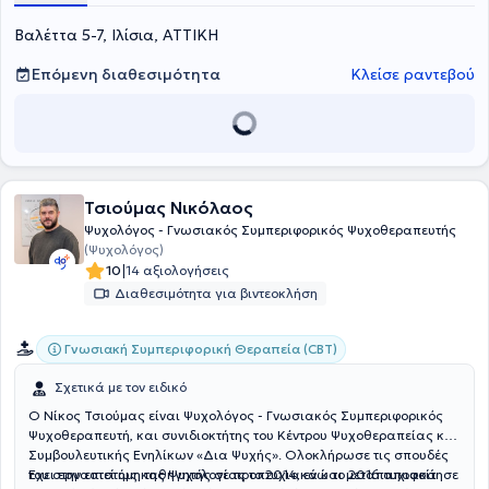
αλληλεγγύης, ψυχικής υποστήριξης και πολιτισμού. Σήμερα
Βαλέττα 5-7, Ιλίσια, ΑΤΤΙΚΗ
εργάζεται ως Σύμβουλος Ψυχικής Υγείας σε ατομικές συνεδρίες
ενηλίκων και εφήβων δια ζώσης και διαδικτυακά.
Επόμενη διαθεσιμότητα
Κλείσε ραντεβού
Τσιούμας Νικόλαος
Ψυχολόγος - Γνωσιακός Συμπεριφορικός Ψυχοθεραπευτής
(Ψυχολόγος)
|
10
14 αξιολογήσεις
Διαθεσιμότητα για βιντεοκλήση
Γνωσιακή Συμπεριφορική Θεραπεία (CBT)
Σχετικά με τον ειδικό
Ο Νίκος Τσιούμας είναι Ψυχολόγος - Γνωσιακός Συμπεριφορικός
Ψυχοθεραπευτή, και συνιδιοκτήτης του Κέντρου Ψυχοθεραπείας και
Συμβουλευτικής Ενηλίκων «Δια Ψυχής». Ολοκλήρωσε τις σπουδές
του στην επιστήμη της Ψυχολογίας το 2014, ενώ τo 2016 αποφοίτησε
Έχει εργαστεί ως καθηγητής σε προπτυχιακά και μεταπτυχιακά