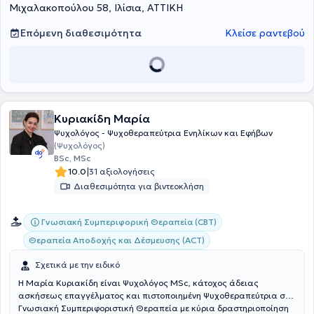
Μιχαλακοπούλου 58, Ιλίσια, ΑΤΤΙΚΗ
αναλυόμενος που «καθοδηγεί» τη θεραπεία, καθώς παρακινείται
από το ασυνείδητό του να εκφράσει όσα αγνοεί για τον εαυτό του.
Επόμενη διαθεσιμότητα
Κλείσε ραντεβού
Κυριακίδη Μαρία
Ψυχολόγος - Ψυχοθεραπεύτρια Ενηλίκων και Εφήβων
(Ψυχολόγος)
BSc, MSc
|
10.0
31 αξιολογήσεις
Διαθεσιμότητα για βιντεοκλήση
Γνωσιακή Συμπεριφορική Θεραπεία (CBT)
Θεραπεία Αποδοχής και Δέσμευσης (ACT)
Σχετικά με την ειδικό
Η Μαρία Κυριακίδη είναι Ψυχολόγος MSc, κάτοχος άδειας
ασκήσεως επαγγέλματος και πιστοποιημένη Ψυχοθεραπεύτρια στη
Γνωσιακή Συμπεριφοριστική Θεραπεία με κύρια δραστηριοποίηση