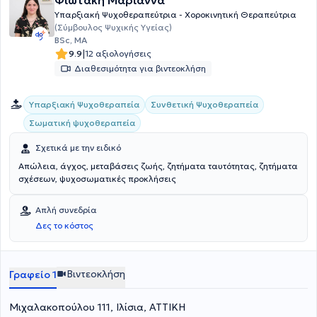
Φιωτάκη Μαριάννα
Ποιοτικής Έρευνας (ECQI) στο Εθνικό και Καποδιστριακό
Υπαρξιακή Ψυχοθεραπεύτρια - Χοροκινητική Θεραπεύτρια
Πανεπιστήμιο Αθηνών, εργασία με θέμα «Βιώματα και εμπειρίες
(Σύμβουλος Ψυχικής Υγείας)
συστημικών θεραπευτών με θεραπευόμενους/ες που
BSc, MA
αντιμετωπίζουν ζητήματα διατροφικών διαταραχών.». Στο ιδιωτικό
|
9.9
12 αξιολογήσεις
γραφείο της στα Ιλίσια αναλαμβάνει ατομικές συνεδρίες ενηλίκων
Διαθεσιμότητα για βιντεοκλήση
στα ελληνικά και στα αγγλικά.
Υπαρξιακή Ψυχοθεραπεία
Συνθετική Ψυχοθεραπεία
Σωματική ψυχοθεραπεία
Σχετικά με την ειδικό
Απώλεια, άγχος, μεταβάσεις ζωής, ζητήματα ταυτότητας, ζητήματα
σχέσεων, ψυχοσωματικές προκλήσεις
Απλή συνεδρία
Δες το κόστος
Βιντεοκλήση
Γραφείο 1
Μιχαλακοπούλου 111, Ιλίσια, ΑΤΤΙΚΗ