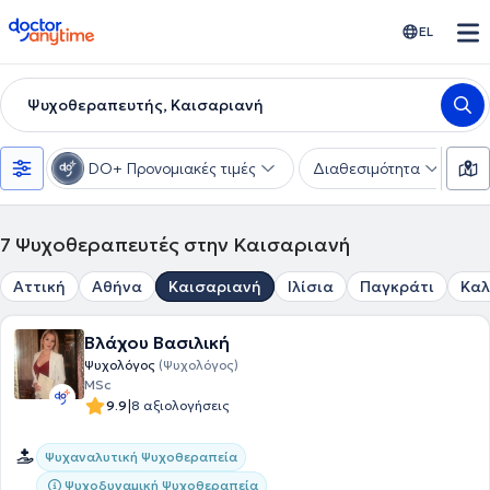
doctoranytime
EL
Ψυχοθεραπευτής, Καισαριανή
DO+ Προνομιακές τιμές
Διαθεσιμότητα
Ε
7
Ψυχοθεραπευτές στην Καισαριανή
Αττική
Αθήνα
Καισαριανή
Ιλίσια
Παγκράτι
Καλ
Βλάχου Βασιλική
Ψυχολόγος
(Ψυχολόγος)
MSc
|
9.9
8 αξιολογήσεις
Ψυχαναλυτική Ψυχοθεραπεία
Ψυχοδυναμική Ψυχοθεραπεία