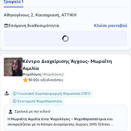
Γραφείο 1
Αθηνογένους 2, Καισαριανή, ΑΤΤΙΚΗ
Επόμενη διαθεσιμότητα
Κλείσε ραντεβού
Κέντρο Διαχείρισης Άγχους- Μωραΐτη
Αιμιλία
Ψυχολόγος
(Ψυχολόγος)
|
10.0
4 αξιολογήσεις
Γνωσιακή Συμπεριφορική Θεραπεία (CBT)
Συστημική Ψυχοθεραπεία
Σχετικά με την ειδικό
Η
Μωραΐτη Αιμιλία
είναι
Ψυχολόγος – Ψυχοθεραπεύτρια
και
συνεργάζεται με το Κέντρο Διαχείρισης άγχους SMS (Stress
Management Solutions). Έλαβε το πτυχίο της στο τμήμα της