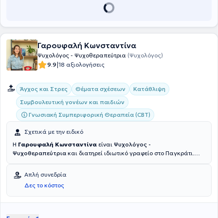
Γαρουφαλή Κωνσταντίνα
Ψυχολόγος - Ψυχοθεραπεύτρια
(Ψυχολόγος)
|
9.9
18 αξιολογήσεις
Άγχος και Στρες
Θέματα σχέσεων
Κατάθλιψη
Συμβουλευτική γονέων και παιδιών
Γνωσιακή Συμπεριφορική Θεραπεία (CBT)
Σχετικά με την ειδικό
Η
Γαρουφαλή Κωνσταντίνα
είναι
Ψυχολόγος -
Ψυχοθεραπεύτρια
και διατηρεί ιδιωτικό γραφείο στο Παγκράτι.
Ολοκλήρωσε τις σπουδές της στο Τμήμα Ψυχολογίας του Εθνικού &
Καποδιστριακού Πανεπιστημίου Αθηνών και έχει μετεκπαιδευτεί
Απλή συνεδρία
στην Κλινική Ψυχοπαθολογία στο Ερευνητικό Πανεπιστημιακό
Δες το κόστος
Ινστιτούτο Ψυχικής Υγιεινής, στο Αιγινήτειο Νοσοκομείο. Ακολούθησε
τη Γνωσιακή- Συμπεριφορική Ψυχοθεραπευτική(CBT) προσέγγιση,
στην οποία και εκπαιδεύτηκε στο Κέντρο Εφαρμοσμένης
Ψυχοθεραπείας & Συμβουλευτικής. Διανύει τον τελευταίο χρόνο των