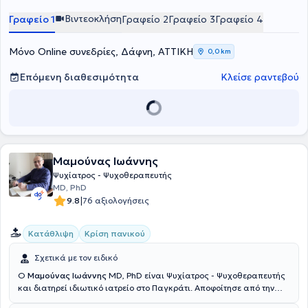
Βιντεοκλήση
Γραφείο 1
Γραφείο 2
Γραφείο 3
Γραφείο 4
Μόνο Online συνεδρίες, Δάφνη, ΑΤΤΙΚΗ
0,0 km
Επόμενη διαθεσιμότητα
Κλείσε ραντεβού
Μαμούνας Ιωάννης
Ψυχίατρος - Ψυχοθεραπευτής
MD, PhD
|
9.8
76 αξιολογήσεις
Κατάθλιψη
Κρίση πανικού
Σχετικά με τον ειδικό
Ο
Μαμούνας Ιωάννης
MD, PhD είναι Ψυχίατρος - Ψυχοθεραπευτής
και διατηρεί ιδιωτικό ιατρείο στο Παγκράτι. Αποφοίτησε από την
Ιατρική Σχολή του Πανεπιστημίου Νεάπολης της Ιταλίας και