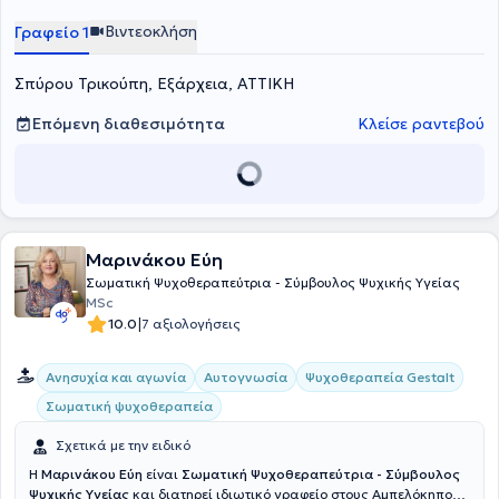
Βιντεοκλήση
Γραφείο 1
Σπύρου Τρικούπη, Εξάρχεια, ΑΤΤΙΚΗ
Επόμενη διαθεσιμότητα
Κλείσε ραντεβού
Μαρινάκου Εύη
Σωματική Ψυχοθεραπεύτρια - Σύμβουλος Ψυχικής Υγείας
MSc
|
10.0
7 αξιολογήσεις
Ψυχοθεραπεία Gestalt
Ανησυχία και αγωνία
Αυτογνωσία
Σωματική ψυχοθεραπεία
Σχετικά με την ειδικό
Η
Μαρινάκου Εύη
είναι
Σωματική Ψυχοθεραπεύτρια
- Σύμβουλος
Ψυχικής Υγείας
και διατηρεί ιδιωτικό γραφείο στους Αμπελόκηπους