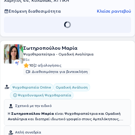
Χάρητος 44, Κολωνάκι, ΑΤΤΙΚΗ
Επόμενη διαθεσιμότητα
Κλείσε ραντεβού
Σωτηροπούλου Μαρία
Ψυχοθεραπεύτρια - Ομαδική Αναλύτρια
BSc
|
10
2 αξιολογήσεις
Διαθεσιμότητα για βιντεοκλήση
Ομαδική Ανάλυση
Ψυχοθεραπεία Online
Ψυχοδυναμική Ψυχοθεραπεία
Σχετικά με την ειδικό
Η
Σωτηροπούλου Μαρία
είναι
Ψυχοθεραπεύτρια και Ομαδική
Αναλύτρια
και διατηρεί ιδιωτικό γραφείο στους Αμπελόκηπους,
στην Αθήνα. Είναι πτυχιούχος του Τμήματος Κοινωνιολογίας του
Παντείου Πανεπιστημίου Κοινωνικών και Πολιτικών Επιστημών. Έχει
Απλή συνεδρία