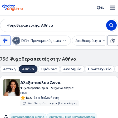
doctoranytime
EL
Ψυχοθεραπευτής, Αθήνα
DO+ Προνομιακές τιμές
Διαθεσιμότητα
Ε
756
Ψυχοθεραπευτές στην Αθήνα
Αττική
Αθήνα
Ομόνοια
Ακαδημία
Πολυτεχνείο
Αλεξοπούλου Άννα
Ψυχοθεραπεύτρια - Ψυχαναλύτρια
MSc
|
10.0
65 αξιολογήσεις
Διαθεσιμότητα για βιντεοκλήση
Ψυχαναλυτική Ψυχοθεραπεία
Ψυχοθεραπεία Online