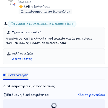
συμβουλευτικής και ψυχοθεραπείας σε ενήλικες, παιδιά και
BSc, MSc
εφήβους από το 2022 έως και σήμερα.
|
9.9
5 αξιολογήσεις
Διαθεσιμότητα για βιντεοκλήση
Γνωσιακή Συμπεριφορική Θεραπεία (CBT)
Σχετικά με την ειδικό
Ψυχολόγος | CBT & Κλινική Υπνοθεραπεία για άγχος, κρίσεις
πανικού, φοβίες & ενίσχυση αυτοεκτίμησης.
Απλή συνεδρία
Δες το κόστος
Βιντεοκλήση
Διαθεσιμότητα εξ αποστάσεως
Επόμενη διαθεσιμότητα
Κλείσε ραντεβού