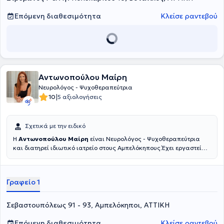
Επόμενη διαθεσιμότητα
Κλείσε ραντεβού
Αντωνοπούλου Μαίρη
Νευρολόγος - Ψυχοθεραπεύτρια
|
10
5 αξιολογήσεις
Σχετικά με την ειδικό
Η
Αντωνοπούλου Μαίρη
είναι Νευρολόγος - Ψυχοθεραπεύτρια
και διατηρεί ιδιωτικό ιατρείο στους Αμπελόκηπους.Έχει εργαστεί
ως Υπεύθυνη Νευρολόγος στο Κέντρο νόσου Alzheimer IASIS στην
Άνω Γλυφάδα και στο Metropolitan General. Επίσης,υπήρξε
Επιστημονικά Υπεύθυνη Νευρολόγος στο Ιδιωτικό Πολυιατρείο
Γραφείο 1
Attica Medpoint στην περιοχή των Πατησίων ενώ εργάστηκε και ως
εξωτερική συνεργάτιδα Νευρολόγος στα Ιδιωτικά Πολυιατρεία
Medihall στην Κηφισιά και IΑΖΩ στο Χαιδάρι. Σπούδασε στην
Σεβαστουπόλεως 91 - 93, Αμπελόκηποι, ΑΤΤΙΚΗ
Ιατρική Σχολή Πανεπιστημίου Πατρών. Στη συνέχεια, ειδικεύτηκε στη
Νευρολογία στο 251 Γενικό Νοσοκομείο Αεροπορίας και αποτελεί
Επόμενη διαθεσιμότητα
Κλείσε ραντεβού