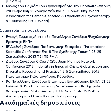
(ΕΚΔΔΑ)
Μέλος του Παγκόσμιου Οργανισμού για την Προσωποκεντρική
και Βιωματική Ψυχοθεραπεία και Συμβουλευτική. World
Association for Person-Centered & Experiential Psychotherapy
& Counseling (PCE World).
Συμμετοχή σε συνέδρια
Ενεργή Συμμετοχή στο «3ο Πανελλήνιο Συνέδριο Ψυχολογικής
Έρευνας» ΕΚΠΑ.
ΙΕ΄ Διεθνές Συνέδριο Παιδαγωγικής Εταιρείας, “International
Scientific Conference Era-8 The SynEnergy Forum”, 23-25
Σεπτεμβρίου 2013 ΤΕΙ ΠΕΙΡΑΙΑ.
Διεθνές Συνέδριο CiCea / CiCe Jean Monnet Network
Conference 2015: “Identity in times of Crisis, Globalization and
Diversity: Research and Practice”, 3-5 Σεπτεμβρίου 2015,
Πανεπιστήμιο Πελοποννήσου, Κόρινθος.
9ο Πανελλήνιο Συνέδριο Επιστημών Εκπαίδευσης ΕΚΠΑ, 21-23
Ιουνίου 2019, «Η Εκπαίδευση Δασκάλων και Καθηγητών
Χαρισματικών Μαθητών στην Ελλάδα», ISSN: 2529-1157.
Ανάρτηση στο Εθνικό Κέντρο Τεκμηρίωσης.
Ακαδημαϊκές δημοσιεύσεις
"Προβλήματα που μπορεί να προκύψουν σε μία συντροφική