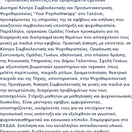
Προσωπική ανάπτυξη και προβλήματα σχέσεων
και ως Μέντορας μαθητών στην προεφηβική και εφηβική ηλικία,
στη Δευτεροβάθμια Εκπαίδευση. Αυτό της έδωσε την ευκαιρία να
Διατηρεί Κέντρο Συμβουλευτικής και Προσωποκεντρικής
ζήσει από κοντά με μαθητές και γονείς και να αντιληφθεί τα
Ψυχοθεραπείας “Your Psychotherapy” στο Γαλάτσι,
προβλήματα, τις δυσκολίες και τις προκλήσεις που καθημερινά
προσφέροντας τις υπηρεσίες της σε εφήβους και ενήλικες που
αντιμετωπίζουν. Αυτές οι γνώσεις και εμπειρίες ενίσχυσαν την
αναζητούν συμβουλευτική υποστήριξη και ψυχοθεραπεία.
ψυχοθεραπευτική της προσέγγιση. Παρέχει Συμβουλευτική
Παράλληλα, οργανώνει Ομάδες Γονέων προκειμένου για τη
υποστήριξη σε Γονείς και Εφήβους, με ειδίκευση σε μαθητές με
διαχείριση και διαπραγμάτευση θεμάτων που απασχολούν τους
μαθησιακές και ψυχοκοινωνικές δυσκολίες. Εξειδικεύεται στη
γονείς με παιδιά στην εφηβεία. Πρακτική άσκηση, με εποπτεία, σε
Συμβουλευτική και Θεραπεία Ζεύγους, Εφήβων και Οικογένειας.
Κέντρο Συμβουλευτικής και Ψυχοθεραπείας. Οργάνωση και
Είναι εκπαιδευμένη σύμβουλος σε θέματα που αφορούν τις
Συντονισμός Ομάδας Γονέων, εθελοντικά, στο πλαίσιο δράσης
Διαφυλικές σχέσεις από το ΕΚΠΑ. Έχει καταρτιστεί στη
της Κοινωνικής Υπηρεσίας του Δήμου Γαλατσίου, Σχολή Γονέων,
Σεξουαλική αγωγή και Υγεία, καθώς και στην Ειδική Αγωγή και τις
με αξιοποίηση βιωματικών εργαστηρίων και τεχνικών, όπως
Μαθησιακές Δυσκολίες, μονοετή προγράμματα, από το Παν/μιο
μελέτη περίπτωσης, παιχνίδι ρόλων, δραματοποίηση, θεατρικό
Αιγαίου. Με τη συνεχιζόμενη εκπαίδευσή της και την εποπτεία,
παιχνίδι και της Τέχνης, υποστηρικτικά, στην Ψυχοθεραπευτική
συμβάλλει στη διαρκή προσωπική και επαγγελματική της
της Προσέγγιση. Άσκηση Συμβουλευτικής σε γονείς και παιδιά για
ανάπτυξη, ώστε να προσφέρει στους θεραπευόμενους όλων των
την αντιμετώπιση, διαχείριση προβλημάτων που τους
ηλικιών ποιοτικές υπηρεσίες ψυχικής υγείας.
απασχολούν. Στήριξη μαθητών με μαθησιακές και ψυχοκοινωνικές
δυσκολίες. Είναι μέντορας εφήβων, εμψυχώνοντας,
υποστηρίζοντας, ενισχύοντάς τους για να επιτύχουν την
προσωπική τους ανάπτυξη και να εξελιχθούν σε γνωστικό,
ψυχοσυναισθηματικό και κοινωνικό επίπεδο. Επιμορφώτρια στο
ΕΚΔΔΑ. Εκπόνηση και του κατάλληλου εκπαιδευτικού υλικού.
Επικοινωνιακές δυσλειτουργίες και η τέχνη της πειθούς,