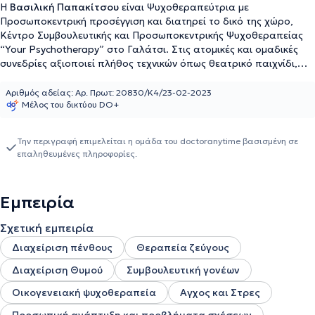
Η
Βασιλική Παπακίτσου
είναι Ψυχοθεραπεύτρια με
Προσωποκεντρική προσέγγιση και διατηρεί το δικό της χώρο,
Κέντρο Συμβουλευτικής και Προσωποκεντρικής Ψυχοθεραπείας
“Your Psychotherapy” στο Γαλάτσι. Στις ατομικές και ομαδικές
συνεδρίες αξιοποιεί πλήθος τεχνικών όπως θεατρικό παιχνίδι,
δραματοποίηση, μελέτη περίπτωσης, τέχνη, ενισχύοντας την
ψυχοθεραπευτική της προσέγγιση. Είναι πτυχιούχος του
Αριθμός αδείας: Αρ. Πρωτ: 20830/Κ4/23-02-2023
Μέλος του δικτύου DO+
τμήματος Φιλοσοφίας, Παιδαγωγικής και Ψυχολογίας, με
ειδίκευση στην Ψυχολογία, του Εθνικού και Καποδιστριακού
Πανεπιστημίου Αθηνών. Διαθέτει Μεταπτυχιακό στην
Την περιγραφή επιμελείται η ομάδα του doctoranytime βασισμένη σε
«Προσωποκεντρική Ψυχοθεραπεία», με Έπαινο, του Βρετανικού
επαληθευμένες πληροφορίες.
Πανεπιστημίου Central Lancashire. Έχει αναγνωρισμένα
επαγγελματικά δικαιώματα στην Προσωποκεντρική
Ψυχοθεραπεία από το Υ.ΠΑΙ.Θ.Α. Αρ. Πρωτ: 20830/Κ4/23-2-
Εμπειρία
2023. Είναι μέλος της Πανελλήνιας Ένωσης Επαγγελματιών
Προσωποκεντρικής και Βιωματικής Προσέγγισης. Ως
Σχετική εμπειρία
ψυχοθεραπεύτρια διαχειρίζεται περιστατικά διαπροσωπικών
σχέσεων σε μονογονεϊκές οικογένειες, προβλήματα εφήβων,
Διαχείριση πένθους
Θεραπεία ζεύγους
περιστατικά εργασιακού στρες, θλίψης, πένθους και απώλειας,
Διαχείριση Θυμού
Συμβουλευτική γονέων
άγχους, διάσπασης προσοχής. Έχει οργανώσει και συντονίσει,
εθελοντικά, Ομάδες Γονέων στο πλαίσιο δράσης της Κοινωνικής
Οικογενειακή ψυχοθεραπεία
Αγχος και Στρες
Υπηρεσίας του Δήμου Γαλατσίου. Έχει εργαστεί ως Φιλόλογος