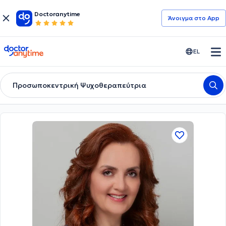
Doctoranytime
Άνοιγμα στο App
doctoranytime
EL
Προσωποκεντρική Ψυχοθεραπεύτρια