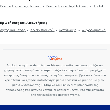
επαγγελματικού προσανατολισμού
προσανατολισμού
Θέματα σχέσεων
Δίαιτα και διατροφή
Premedicare health clinic
Premedicare Health Clinic
Bioclab
Παχυσαρκία
Διακοπή Καπνίσματος
Γνωσιακή Συμπεριφοριστική
Ιδιωτικά Πολυιατρεία
Center NT-CardioMetabolics
Ιάζω
Ψυχοθεραπεία- CBT
Ερωτήσεις και Απαντήσεις
Άγχος και Στρες
Κρίση πανικού
Κατάθλιψη
Ψυχοσωματικά
Συμπτώματα
Το doctoranytime είναι ένα end-to-end solution που υποστηρίζει τον
χρήστη από τη στιγμή που αντιμετωπίζει ένα ιατρικό σύμπτωμα μέχρι τη
στιγμή της λύσης του, δίνοντας του τη δυνατότητα να βρεί τον ειδικό που
χρειάζεται, να ζητήσει καθοδήγηση μέσω chat και να μιλήσει μαζί του
μέσω βιντεοκλήσης. Η Μαρινακου Ευη έχει συμπληρώσει τις
πληροφορίες που αναγράφονται, οι οποίες τίθενται υπό επεξεργασία
από την ομάδα του doctoranytime.