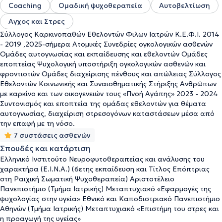
άτομα με συμπτώματα κατάθλιψης, άγχους, μετατραυματικού
Coaching
Ομαδική ψυχοθεραπεία
Αυτοβελτίωση
στρες, δυσκολίες στις διαπροσωπικές σχέσεις και θέματα
Αγχος και Στρες
αυτοεκτίμησης. Έχει προσφέρει τις υπηρεσίες της ως
ψυχοθεραπεύτερια σε συλλόγους όπως ο Κ.Ε.Φ.Ι. και η "Πνοή
Σύλλογος Καρκινοπαθών Εθελοντών Φιλων Ιατρών Κ.Ε.Φ.Ι. 2014
Αγάπης", αναλαμβάνοντας ατομικές συνεδρίες, ομάδες
- 2019 ,2025-σήμερα Ατομικές Συνεδρίες ογκολογικών ασθενών
υποστήριξης, εκπαίδευσης και εποπτείας εθελοντών.
Ομάδες αυτογνωσίας και εκπαίδευσης και εθελοντών Ομάδες
Παράλληλα, έχει μακρόχρονη εκπαίδευση και εξειδίκευση στη
εποπτείας Ψυχολογική υποστήριξη ογκολογικών ασθενών και
Σωματική Ψυχοθεραπεία και στη Ραϊχική Νευροφυτοθεραπεία,
φροντιστών Ομάδες διαχείρισης πένθους και απώλειας Σύλλογος
ολοκληρώνοντας εξαετές εκπαιδευτικό πρόγραμμα στο Ε.Ι.Ν.Α. ,
Εθελοντών Κοινωνικής και Συναισθηματικής Στήριξης Ανθρώπων
με μετεκπαιδεύσεις από διεθνώς καταξιωμένους θεραπευτές
με καρκίνο και των οικογενειών τους «Πνοή Αγάπης» 2023 - 2024
(Genovino Ferri, Alberto Torre, Xavier Serrano κ.ά.). Το 2024 έλαβε
Συντονισμός και εποπτεία της ομάδας εθελοντών για θέματα
τον τίτλο της Επόπτριας στη Ραϊχική Σωματική Ψυχοθεραπεία.
αυτογνωσίας, διαχείριση στρεσογόνων καταστάσεων μέσα από
Έχει ολοκληρώσει την
πιστοποιημενη Επαγγελματική Εκπαιδευση
την επαφή με τη νόσο.
στην Συστημικη Αναπαρασταση στ
ο Ελληνικό Ινστιτούτο
7 συστάσεις ασθενών
Συστημικής Αναπαράστασης (Ε.Ι.Σ.Α.) Bert Hellinger . Τελος εχει
Σπουδές και κατάρτιση
παρακολουθήσει πληθος εκπαιδευτικών σεμιναρίων σε θεματικές
Ελληνικό Ινστιτούτο Νευροφυτοθεραπείας και ανάλυσης του
όπως η θεραπεία ζεύγους και οικογένειας, η Βιοενεργειακή
χαρακτήρα (Ε.Ι.Ν.Α.) (6ετης εκπαίδευση και Τίτλος Επόπτριας
Ανάλυση και η Ψυχοφαρμακολογία. Τέλος, η ειδικός είναι τακτικό
στη Ραιχική Σωματική Ψυχοθεραπεία) Αριστοτέλειο
μέλος επαγγελματικών ενώσεων όπως η Πανελλήνια Ένωση
Πανεπιστήμιο (Τμήμα Ιατρικής) Μεταπτυχιακό «Εφαρμογές της
Σωματικής Ψυχοθεραπείας (ΠΕΣΩΨ), η European Association for
ψυχολογίας στην υγεία» Εθνικό και Καποδιστριακό Πανεπιστήμιο
Body Psychotherapy (EABP), η Εθνική Εταιρεία Ψυχοθεραπείας
Αθηνών (Τμήμα Ιατρικής) Μεταπτυχιακό «Επιστήμη του στρες και
Ελλάδος (ΕΕΨΕ) και η European Association for Psychotherapy
η προαγωγή της υγείας»
(EAP).