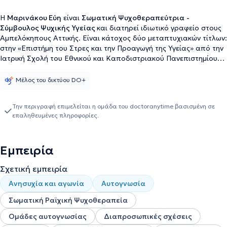
Η
Μαρινάκου Εύη
είναι
Σωματική Ψυχοθεραπεύτρια
-
Σύμβουλος Ψυχικής Υγείας
και διατηρεί ιδιωτικό γραφείο στους
Αμπελόκηπους Αττικής. Είναι κάτοχος δύο μεταπτυχιακών τίτλων:
στην «Επιστήμη του Στρες και την Προαγωγή της Υγείας» από την
Ιατρική Σχολή του Εθνικού και Καποδιστριακού Πανεπιστημίου
Αθηνών και στις «Εφαρμογές της Ψυχολογίας στην Υγεία» από το
Τμήμα Ιατρικής του Αριστοτελείου Πανεπιστημίου Θεσσαλονίκης ,
Μέλος του δικτύου DO+
με ερευνητικό έργο που εστιάζει σε κρίσιμους τομείς όπως το
εργασιακό στρες, το περιγεννητικό τραύμα, η επίδραση του
Την περιγραφή επιμελείται η ομάδα του doctoranytime βασισμένη σε
στρες στην υγεία, καθώς και στη φροντίδα ασθενών και
επαληθευμένες πληροφορίες.
φροντιστών. Έχει παρακολουθήσει το Ετήσιο Μεταπτυχιακό
Σεμινάριο Εγκληματολογικών Σπουδών στο Πάντειο
Πανεπιστήμιο, συμμετέχοντας παράλληλα σε ερευνητικό
Εμπειρία
πρόγραμμα για τη μικρή εγκληματικότητα και τα Ιδρύματα
Αγωγής Ανηλίκων. Είναι πτυχιούχος Κοινωνικών και Πολιτικών
Σχετική εμπειρία
Επιστημών του Παντείου Πανεπιστημίου. Η επαγγελματική της
εμπειρία εκτείνεται σε δύο βασικούς άξονες: την πολυετή (28
Ανησυχία και αγωνία
Αυτογνωσία
χρόνια) παρουσία της στον φαρμακευτικό κλάδο σε θέσεις
στρατηγικής και διοίκησης ομάδων, όπου ανέπτυξε ιδιαίτερη
Σωματική Ραϊχική Ψυχοθεραπεία
ευαισθησία στις επιπτώσεις του επαγγελματικού στρες, & την
Ομάδες αυτογνωσίας
Διαπροσωπικές σχέσεις
ενασχόληση με την ψυχική υγεία, παρέχοντας υποστήριξη σε