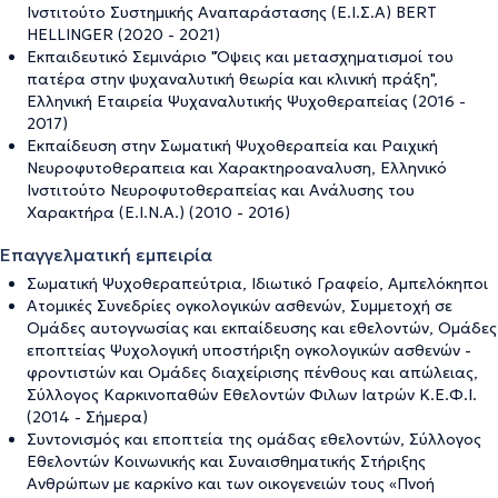
Ινστιτούτο Συστημικής Αναπαράστασης (Ε.Ι.Σ.Α) BERT
HELLINGER (2020 - 2021)
Εκπαιδευτικό Σεμινάριο "Όψεις και μετασχηματισμοί του
πατέρα στην ψυχαναλυτική θεωρία και κλινική πράξη",
Ελληνική Εταιρεία Ψυχαναλυτικής Ψυχοθεραπείας (2016 -
2017)
Εκπαίδευση στην Σωματική Ψυχοθεραπεία και Ραιχική
Νευροφυτοθεραπεια και Χαρακτηροαναλυση, Ελληνικό
Ινστιτούτο Νευροφυτοθεραπείας και Ανάλυσης του
Χαρακτήρα (Ε.Ι.Ν.Α.) (2010 - 2016)
Επαγγελματική εμπειρία
Σωματική Ψυχοθεραπεύτρια, Ιδιωτικό Γραφείο, Αμπελόκηποι
Ατομικές Συνεδρίες ογκολογικών ασθενών, Συμμετοχή σε
Ομάδες αυτογνωσίας και εκπαίδευσης και εθελοντών, Ομάδες
εποπτείας Ψυχολογική υποστήριξη ογκολογικών ασθενών -
φροντιστών και Ομάδες διαχείρισης πένθους και απώλειας,
Σύλλογος Καρκινοπαθών Εθελοντών Φιλων Ιατρών Κ.Ε.Φ.Ι.
(2014 - Σήμερα)
Συντονισμός και εποπτεία της ομάδας εθελοντών, Σύλλογος
Εθελοντών Κοινωνικής και Συναισθηματικής Στήριξης
Ανθρώπων με καρκίνο και των οικογενειών τους «Πνοή