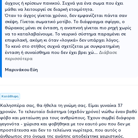
άγχους ή κρίσεων πανικού. Συχνά για ένα σωμα που έχει
μάθει να λειτουργεί σε διαρκή ετοιμότητα.
Όταν το άγχος γίνεται χρόνιο, δεν εμφανίζεται πάντα σαν
σκέψη. Γίνεται σωματικό μοτίβο. Το διάφραγμα σφίγγει, ο
θώρακας μένει σε ένταση, η αναπνοή γίνεται πιο ρηχή χωρίς
να το καταλαβαίνουμε. Το νευρικό σύστημα παραμένει σε
επιφυλακή, ακόμη κι όταν «λογικά» δεν υπάρχει λόγος.
Το κενό στο στήθος συχνά σχετίζεται με συγκρατημένη
ένταση ή συναίσθημα που δεν έχει βρει χώ
...
Διάβασε
περισσότερα
Μαρινάκου Εύη
Κατάθλιψη
Καλησπέρα σας, θα ήθελα τη γνώμη σας. Είμαι γυναίκα 37
χρονών. Το τελευταίο διάστημα (σχεδόν χρόνο) νιώθω έναν βαθύ
φόβο και ματαίωση για τους ανθρώπους. Έχουν συμβεί διάφορα
γεγονότα - χώρισα και φοβήθηκα με τον εαυτό μου που δεν με
προστάτευσα και δεν το τελείωνα νωρίτερα, που αυτός ο
άνθρωπος στο όνομα της αγάπης αποδείχτηκε χειριστικός,