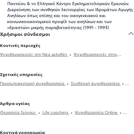
Παντείου & το Ελληνικό Κέντρο Εγκληματολογικών Ερευνών.
Διερεύνηση των συνθηκών λειτουργίας των Ιδρυμάτων Αγωγής
Ανηλίκων όπως επίσης και του οικογενειακού και
κοινωνικοοικονομικού προφίλ των ανηλίκων και των
«δραστών» μικρής παραβατικότητας (1991 - 1993)
Χρήσιμοι σύνδεσμοι
Κοντινές περιοχές
Ψυχοθεραπευτές στη Νέα φιλοθέη
Ψυχοθεραπευτές στην
Πανόρμου
Ψυχοθεραπευτές στην Αθήνα
Ψυχοθεραπευτές στην
Κυψέλη
Ψυχοθεραπευτές στο Γαλάτσι
Ψυχοθεραπευτές στον
Σχετικές υπηρεσίες
Χολαργό
Ψυχοθεραπευτές στα Ιλίσια
Ψυχοθεραπευτές στο
Προσωποκεντρική ψυχοθεραπεία
Συνθετική ψυχοθεραπεία
Κολωνάκι
Ψυχοθεραπευτές στα Εξάρχεια
Ψυχοθεραπευτές στο
Τριχοτιλλομανία
Ψυχοδυναμική ψυχοθεραπεία
Θεραπεία
Παγκράτι
Ψυχοθεραπευτές στον Περισσό
Ψυχοθεραπευτές στο
ζεύγους
Συμβουλευτική εφήβων
Συμβουλευτική γονέων και
Χαλάνδρι
Ψυχοθεραπευτές στα Κάτω Πατήσια
Άρθρα υγείας
παιδιών
Ομαδική ψυχοθεραπεία
Life coaching
Ψυχοθεραπευτές στον Βύρωνα
Ψυχοθεραπευτές στην Αγία
Θεραπεία ζεύγους
Life coaching
Ψυχοθεραπεία Online
Υπνοθεραπεία
Ψυχογενής Βουλιμία - Ψυχογενής Ανορεξία
Παρασκευή
Ψυχοθεραπευτές στον Βοτανικό
Ψυχοθεραπευτές
Ψυχογενής Βουλιμία - Ψυχογενής Ανορεξία
Αυτισμός
Εθισμός
Διαχείριση πένθους
Τόνωση αυτοεκτίμησης
Τεστ
στους Αγίους Αναργύρους
Ψυχοθεραπευτές στη Δάφνη
στο διαδίκτυο
ΔΕΠΥ
Δίαιτα και διατροφή
Εθισμός
Τεστ
επαγγελματικού προσανατολισμού
Συμβουλευτική επαγγελματικού
Ψυχοθεραπευτές στο Μαρούσι
Ψυχοθεραπευτές στα Βριλήσσια
Κοντινά νοσοκομεία