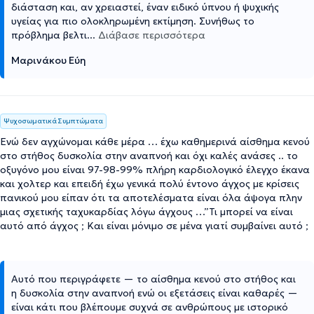
διάσταση και, αν χρειαστεί, έναν ειδικό ύπνου ή ψυχικής
υγείας για πιο ολοκληρωμένη εκτίμηση. Συνήθως το
πρόβλημα βελτι
...
Διάβασε περισσότερα
Μαρινάκου Εύη
Ψυχοσωματικά Συμπτώματα
Ενώ δεν αγχώνομαι κάθε μέρα … έχω καθημερινά αίσθημα κενού
στο στήθος δυσκολία στην αναπνοή και όχι καλές ανάσες .. το
οξυγόνο μου είναι 97-98-99% πλήρη καρδιολογικό έλεγχο έκανα
και χολτερ και επειδή έχω γενικά πολύ έντονο άγχος με κρίσεις
πανικού μου είπαν ότι τα αποτελέσματα είναι όλα άψογα πλην
μιας σχετικής ταχυκαρδίας λόγω άγχους …”Τι μπορεί να είναι
αυτό από άγχος ; Και είναι μόνιμο σε μένα γιατί συμβαίνει αυτό ;
Αυτό που περιγράφετε — το αίσθημα κενού στο στήθος και
η δυσκολία στην αναπνοή ενώ οι εξετάσεις είναι καθαρές —
είναι κάτι που βλέπουμε συχνά σε ανθρώπους με ιστορικό