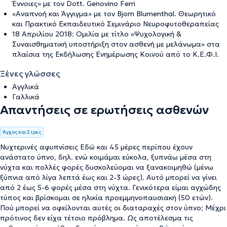
Έννοιες» με τον Dott. Genovino Ferri
«Αναπνοή και Άγγιγμα» με τον Bjorn Blumenthal. Θεωρητικό
και Πρακτικό Εκπαιδευτικό Σεμινάριο Νευροφυτοθεραπείας
18 Απριλίου 2018: Ομιλία με τίτλο «Ψυχολογική &
Συναισθηματική υποστήριξη στον ασθενή με μελάνωμα» στα
πλαίσια της Εκδήλωσης Ενημέρωσης Κοινού από το Κ.Ε.Φ.Ι.
Ξένες γλώσσες
Αγγλικά
Γαλλικά
Απαντήσεις σε ερωτήσεις ασθενών
Άγχος και Στρες
Νυχτερινές αφυπνίσεις Εδώ και 45 μέρες περίπου έχουν
ανάστατο ύπνο, δηλ. ενώ κοιμάμαι εύκολα, ξυπνάω μέσα στη
νύχτα και πολλές φορές δυσκολεύομαι να ξανακοιμηθώ (μένω
ξύπνια από λίγα λεπτά έως και 2-3 ώρες). Αυτό μπορεί να γίνει
από 2 έως 5-6 φορές μέσα στη νύχτα. Γενικότερα είμαι αγχώδης
τύπος και βρίσκομαι σε ηλικία προεμμηνοπαυσιακή (50 ετών).
Πού μπορεί να οφείλονται αυτές οι διαταραχές στον ύπνο; Μέχρι
πρότινος δεν είχα τέτοιο πρόβλημα. Ως αποτέλεσμα τις