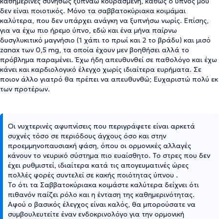
καθημερινές συνήθως ξυπνάω κουρασμένη, καθώς ο ύπνος μου
δεν είναι ποιοτικός. Μόνο τα σαββατοκύριακα κοιμάμαι
καλύτερα, που δεν υπάρχει ανάγκη να ξυπνήσω νωρίς. Επίσης,
για να έχω πιο ήρεμο ύπνο, εδώ και ένα μήνα παίρνω
δυσγλυκιτικό μαγνήσιο (1 χάπι το πρωί και 2 το βράδυ) και μισό
zanax των 0,5 mg, τα οποία έχουν μεν βοηθήσει αλλά το
πρόβλημα παραμένει. Έχω ήδη απευθυνθεί σε παθολόγο και έχω
κάνει και καρδιολογικό έλεγχο χωρίς ιδιαίτερα ευρήματα. Σε
ποιον άλλο γιατρό θα πρέπει να απευθυνθώ; Ευχαριστώ πολύ εκ
των προτέρων.
Οι νυχτερινές αφυπνίσεις που περιγράφετε είναι αρκετά
συχνές τόσο σε περιόδους άγχους όσο και στην
προεμμηνοπαυσιακή φάση, όπου οι ορμονικές αλλαγές
κάνουν το νευρικό σύστημα πιο ευαίσθητο. Το στρες που δεν
έχει ρυθμιστεί, ιδιαίτερα κατά τις απογευματινές ώρες
πολλές φορές συντελεί σε κακής ποιότητας ύπνου .
Το ότι τα Σαββατοκύριακα κοιμάστε καλύτερα δείχνει ότι
πιθανόν παίζει ρόλο και η ένταση της καθημερινότητας.
Αφού ο βασικός έλεγχος είναι καλός, θα μπορούσατε να
συμβουλευτείτε έναν ενδοκρινολόγο για την ορμονική