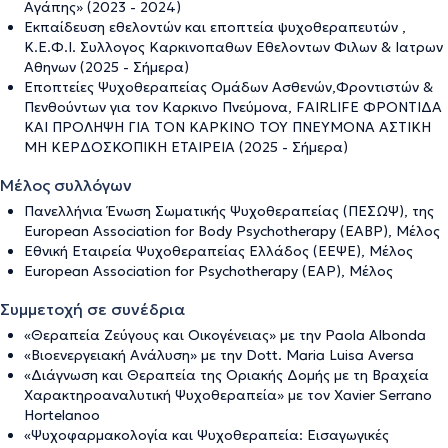
Αγάπης» (2023 - 2024)
Εκπαίδευση εθελοντών και εποπτεία ψυχοθεραπευτών ,
Κ.Ε.Φ.Ι. Συλλογος Καρκινοπαθων Εθελοντων Φιλων & Ιατρων
Αθηνων (2025 - Σήμερα)
Εποπτείες Ψυχοθεραπείας Ομάδων Ασθενών,Φροντιστών &
Πενθούντων για τον Καρκινο Πνεύμονα, FAIRLIFE ΦΡΟΝΤΙΔΑ
ΚΑΙ ΠΡΟΛΗΨΗ ΓΙΑ ΤΟΝ ΚΑΡΚΙΝΟ ΤΟΥ ΠΝΕΥΜΟΝΑ ΑΣΤΙΚΗ
ΜΗ ΚΕΡΔΟΣΚΟΠΙΚΗ ΕΤΑΙΡΕΙΑ (2025 - Σήμερα)
Μέλος συλλόγων
Πανελλήνια Ένωση Σωματικής Ψυχοθεραπείας (ΠΕΣΩΨ), της
European Association for Body Psychotherapy (EABP), Μέλος
Εθνική Εταιρεία Ψυχοθεραπείας Ελλάδος (ΕΕΨΕ), Μέλος
European Association for Psychotherapy (EAP), Μέλος
Συμμετοχή σε συνέδρια
«Θεραπεία Ζεύγους και Οικογένειας» με την Paola Albonda
«Βιοενεργειακή Ανάλυση» με την Dott. Maria Luisa Aversa
«Διάγνωση και Θεραπεία της Οριακής Δομής με τη Βραχεία
Χαρακτηροαναλυτική Ψυχοθεραπεία» με τον Xavier Serrano
Hortelanoo
«Ψυχοφαρμακολογία και Ψυχοθεραπεία: Εισαγωγικές