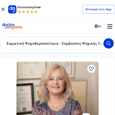
Doctoranytime
Άνοιγμα στο App
doctoranytime
EL
Σωματική Ψυχοθεραπεύτρια - Σύμβουλος Ψυχικής Υγείας