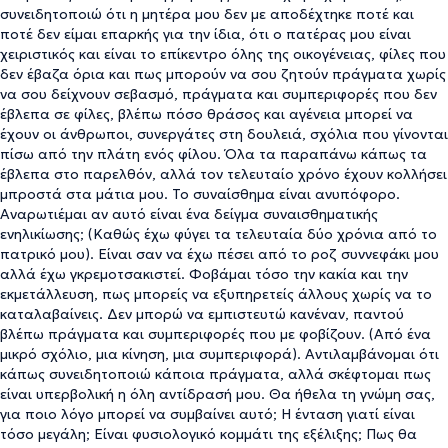
συνειδητοποιώ ότι η μητέρα μου δεν με αποδέχτηκε ποτέ και
ποτέ δεν είμαι επαρκής για την ίδια, ότι ο πατέρας μου είναι
χειριστικός και είναι το επίκεντρο όλης της οικογένειας, φίλες που
δεν έβαζα όρια και πως μπορούν να σου ζητούν πράγματα χωρίς
να σου δείχνουν σεβασμό, πράγματα και συμπεριφορές που δεν
έβλεπα σε φίλες, βλέπω πόσο θράσος και αγένεια μπορεί να
έχουν οι άνθρωποι, συνεργάτες στη δουλειά, σχόλια που γίνονται
πίσω από την πλάτη ενός φίλου. Όλα τα παραπάνω κάπως τα
έβλεπα στο παρελθόν, αλλά τον τελευταίο χρόνο έχουν κολλήσει
μπροστά στα μάτια μου. Το συναίσθημα είναι ανυπόφορο.
Αναρωτιέμαι αν αυτό είναι ένα δείγμα συναισθηματικής
ενηλικίωσης; (Καθώς έχω φύγει τα τελευταία δύο χρόνια από το
πατρικό μου). Είναι σαν να έχω πέσει από το ροζ συννεφάκι μου
αλλά έχω γκρεμοτσακιστεί. Φοβάμαι τόσο την κακία και την
εκμετάλλευση, πως μπορείς να εξυπηρετείς άλλους χωρίς να το
καταλαβαίνεις. Δεν μπορώ να εμπιστευτώ κανέναν, παντού
βλέπω πράγματα και συμπεριφορές που με φοβίζουν. (Από ένα
μικρό σχόλιο, μια κίνηση, μια συμπεριφορά). Αντιλαμβάνομαι ότι
κάπως συνειδητοποιώ κάποια πράγματα, αλλά σκέφτομαι πως
είναι υπερβολική η όλη αντίδρασή μου. Θα ήθελα τη γνώμη σας,
για ποιο λόγο μπορεί να συμβαίνει αυτό; Η ένταση γιατί είναι
τόσο μεγάλη; Είναι φυσιολογικό κομμάτι της εξέλιξης; Πως θα