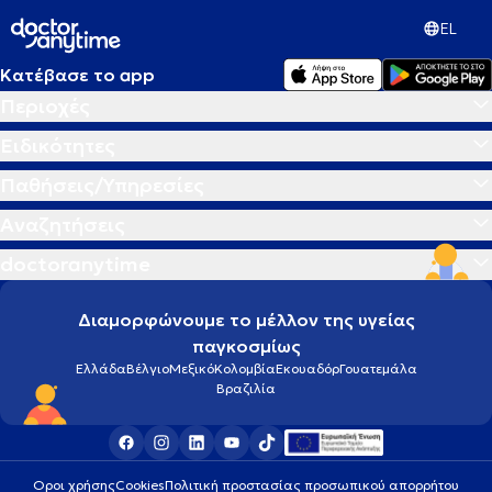
EL
Κατέβασε το app
Περιοχές
Ειδικότητες
Παθήσεις/Υπηρεσίες
Αναζητήσεις
doctoranytime
Διαμορφώνουμε το μέλλον της υγείας
παγκοσμίως
Ελλάδα
Βέλγιο
Μεξικό
Κολομβία
Εκουαδόρ
Γουατεμάλα
Βραζιλία
Οροι χρήσης
Cookies
Πολιτική προστασίας προσωπικού απορρήτου