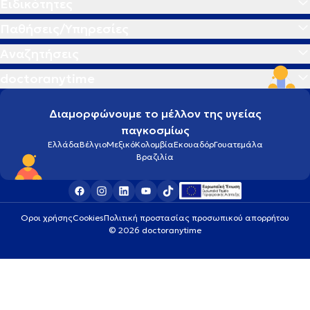
Ειδικότητες
Παθήσεις/Υπηρεσίες
Αναζητήσεις
doctoranytime
Διαμορφώνουμε το μέλλον της υγείας
παγκοσμίως
Ελλάδα
Βέλγιο
Μεξικό
Κολομβία
Εκουαδόρ
Γουατεμάλα
Βραζιλία
Οροι χρήσης
Cookies
Πολιτική προστασίας προσωπικού απορρήτου
© 2026 doctoranytime