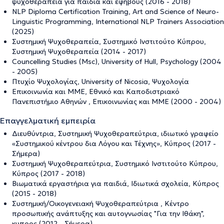
ψυχοθεραπεία για παιδιά και εφήβους (2016 - 2018)
NLP Diploma Certification Training, Art and Science of Neuro-
Linguistic Programming, International NLP Trainers Association
(2025)
Συστημική Ψυχοθεραπεία, Συστημικό Ινστιτούτο Κύπρου,
Συστημική Ψυχοθεραπεία (2014 - 2017)
Councelling Studies (Msc), University of Hull, Psychology (2004
- 2005)
Πτυχίο Ψυχολογίας, University of Nicosia, Ψυχολογία
Επικοινωνία και ΜΜΕ, Εθνικό και Καποδιστριακό
Πανεπιστήμιο Αθηνών , Επικοινωνίας και ΜΜΕ (2000 - 2004)
Επαγγελματική εμπειρία
Διευθύντρια, Συστημική Ψυχοθεραπεύτρια, ιδιωτικό γραφείο
«Συστημικού κέντρου δια Λόγου και Τέχνης», Κύπρος (2017 -
Σήμερα)
Συστημική Ψυχοθεραπεύτρια, Συστημικό Ινστιτούτο Κύπρου,
Κύπρος (2017 - 2018)
Βιωματικά εργαστήρια για παιδιά, Ιδιωτικά σχολεία, Κύπρος
(2015 - 2018)
Συστημική/Οικογενειακή Ψυχοθεραπεύτρια , Κέντρο
προσωπικής ανάπτυξης και αυτογνωσίας "Για την Ιθάκη",
κυπρος (2012 - Σήμερα)