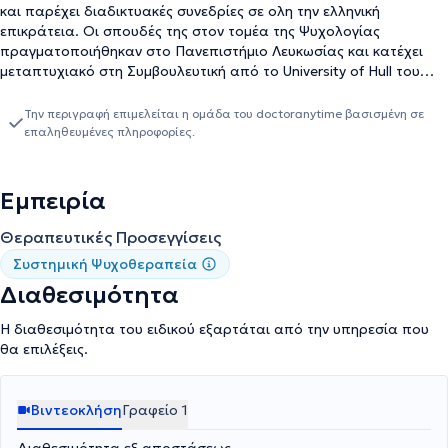
και παρέχει διαδικτυακές συνεδρίες σε ολη την ελληνική
επικράτεια. Οι σπουδές της στον τομέα της Ψυχολογίας
πραγματοποιήθηκαν στο Πανεπιστήμιο Λευκωσίας και κατέχει
μεταπτυχιακό στη Συμβουλευτική από το University of Hull του
Ηνωμένου Βασιλείου. Εξειδικεύτηκε στη Συστημική Ψυχοθεραπεία
στο Συστημικό Ινστιτούτο Κύπρου και κατέχει δίπλωμα
Την περιγραφή επιμελείται η ομάδα του doctoranytime βασισμένη σε
Συστημικής Ψυχοθεραπείας για ενήλικες και ζευγάρια και
επαληθευμένες πληροφορίες.
δίπλωμα Συστημικής Ψυχοθεραπείας για εφήβους και παιδιά
(παιγνιοθεραπεία).Επιπλέον έχει εκπαιδευτεί στον
νευρογλωσσικό προγραμματισμό (NLP) και είναι πιστοποιημένη
Εμπειρία
Νlp Coacher (International NLP Trainers Association). Με στόχο τη
συνεχόμενη επιμόρφωση της έχει παρακολουθήσει από το 2005
Θεραπευτικές Προσεγγίσεις
μέχρι σήμερα πληθώρα εξειδικευμένων σεμιναρίων και
Συστημική Ψυχοθεραπεία
εκπαιδευτικών εργαστηριών στον τομέα της ψυχικής υγείας.
Διαθεσιμότητα
Εργάζεται στον ιδιωτικό τομέα από το 2012 μέχρι σήμερα και
έχει συνεργαστεί με κέντρα προσωπικής ανάπτυξης και
Η διαθεσιμότητα του ειδικού εξαρτάται από την υπηρεσία που
ψυχοθεραπείας. Το 2023 εξέδωσε το πρώτο της βιβλίο "Ο
θα επιλέξεις.
Γκιώνης κι Εγώ".
Βιντεοκλήση
Γραφείο 1