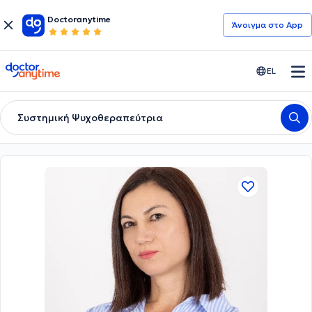
Doctoranytime
Άνοιγμα στο App
doctoranytime
EL
Συστημική Ψυχοθεραπεύτρια