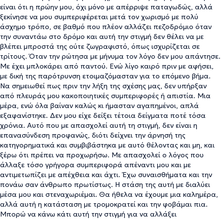
είναι ότι η πρώην μου, όχι μόνο με απέρριψε παταγωδώς, αλλά
ξεκίνησε να μου συμπεριφέρεται μετά τον χωρισμό με πολύ
άσχημο τρόπο, σε βαθμό που πλέον αλλάζει πεζοδρόμιο όταν
την συναντάω στο δρόμο και αυτή την στιγμή δεν θέλει να με
βλέπει μπροστά της ούτε ζωγραφιστό, όπως ισχυρίζεται σε
τρίτους. Όταν την ρώτησα με μήνυμα τον λόγο δεν μου απάντησε.
Με έχει μπλοκάρει από παντού. Ενώ λίγο καιρό πριν με αφήσει,
με δική της παρότρυνση ετοιμαζόμασταν για το επόμενο βήμα.
Να σημειωθεί πως πριν την λήξη της σχέσης μας, δεν υπήρξαν
από πλευράς μου κακοποιητικές συμπεριφορές ή απιστία. Μια
μέρα, ενώ όλα βαίναν καλώς κι ήμασταν αγαπημένοι, απλά
εξαφανίστηκε. Δεν μου είχε δείξει τέτοια δείγματα ποτέ τόσα
χρόνια. Αυτό που με απασχολεί αυτή τη στιγμή, δεν είναι η
επανασύνδεση προφανώς, διότι δείχνει την άρνησή της
κατηγορηματικά και συμβιβάστηκα με αυτό θέλοντας και μη, και
ξέρω ότι πρέπει να προχωρήσω. Με απασχολεί ο λόγος που
άλλαξε τόσο γρήγορα συμπεριφορά απέναντι μου και με
αντιμετωπίζει με απέχθεια και άχτι. Έχω συναισθήματα και την
πονάω σαν άνθρωπο πρωτίστως. Η στάση της αυτή με διαλύει
μέσα μου και στεναχωριέμαι. Θα ήθελα να έχουμε μια καλημέρα,
αλλά αυτή η κατάσταση με τρομοκρατεί και την φοβάμαι πια.
Μπορώ να κάνω κάτι αυτή την στιγμή για να αλλάξει