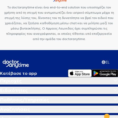
Το doctoranytime είναι ένα end-to-end solution που υποστηρίζει τον
χρήστη από τη στιγμή που αντιμετωπίζει ένα ιατρικό σύμπτωμα μέχρι τη
στιγμή της λύσης του, δίνοντας του τη δυνατότητα να βρεί τον ειδικό που
χρειάζεται, να ζητήσει καθοδήγηση μέσω chat και να μιλήσει μαζί του
μέσω βιντεοκλήσης. Ο Αρμαος Λεωνιδας έχει συμπληρώσει τις
πληροφορίες που αναγράφονται, οι οποίες τίθενται υπό επεξεργασία
από την ομάδα του doctoranytime.
EL
Κατέβασε το app
Περιοχές
Ειδικότητες
Παθήσεις/Υπηρεσίες
Αναζητήσεις