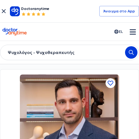
Doctoranytime
Άνοιγμα στο App
doctoranytime
EL
Ψυχολόγος - Ψυχοθεραπευτής