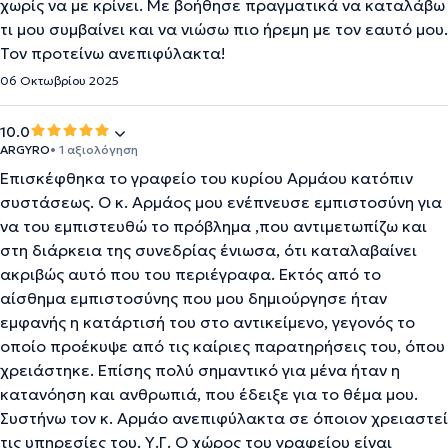
χωρίς να με κρίνει. Με βοήθησε πραγματικά να καταλάβω
τι μου συμβαίνει και να νιώσω πιο ήρεμη με τον εαυτό μου.
Τον προτείνω ανεπιφύλακτα!
06 Οκτωβρίου 2025
10.0
ARGYRO
• 1 αξιολόγηση
Eπισκέφθηκα το γραφείο του κυρίου Αρμάου κατόπιν
συστάσεως. Ο κ. Αρμάος μου ενέπνευσε εμπιστοσύνη για
να του εμπιστευθώ το πρόβλημα ,που αντιμετωπίζω και
στη διάρκεια της συνεδρίας ένιωσα, ότι καταλαβαίνει
ακριβώς αυτό που του περιέγραφα. Εκτός από το
αίσθημα εμπιστοσύνης που μου δημιούργησε ήταν
εμφανής η κατάρτισή του στο αντικείμενο, γεγονός το
οποίο προέκυψε από τις καίριες παρατηρήσεις του, όπου
χρειάστηκε. Επίσης πολύ σημαντικό για μένα ήταν η
κατανόηση και ανθρωπιά, που έδειξε για το θέμα μου.
Συστήνω τον κ. Αρμάο ανεπιφύλακτα σε όποιον χρειαστεί
τις υπηρεσίες του. Υ.Γ. Ο χώρος του γραφείου είναι