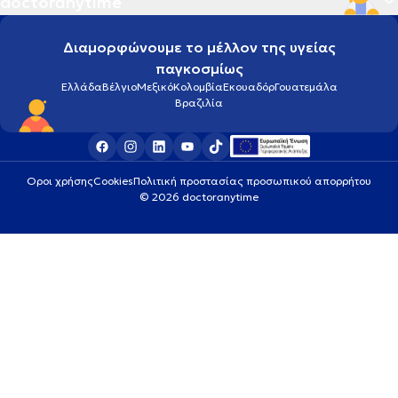
doctoranytime
Διαμορφώνουμε το μέλλον της υγείας
παγκοσμίως
Ελλάδα
Βέλγιο
Μεξικό
Κολομβία
Εκουαδόρ
Γουατεμάλα
Βραζιλία
Οροι χρήσης
Cookies
Πολιτική προστασίας προσωπικού απορρήτου
© 2026 doctoranytime