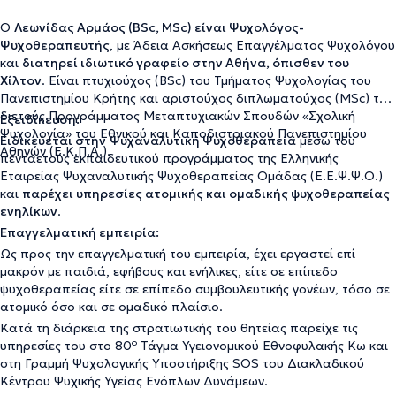
Ο
Λεωνίδας Αρμάος (BSc, MSc) είναι Ψυχολόγος-
Ψυχοθεραπευτής
, με Άδεια Ασκήσεως Επαγγέλματος Ψυχολόγου
και
διατηρεί ιδιωτικό γραφείο στην Αθήνα, όπισθεν του
Χίλτον
. Είναι πτυχιούχος (BSc) του Τμήματος Ψυχολογίας του
Πανεπιστημίου Κρήτης και αριστούχος διπλωματούχος (MSc) του
διετούς Προγράμματος Μεταπτυχιακών Σπουδών «Σχολική
Εξειδίκευση:
Ψυχολογία» του Εθνικού και Καποδιστριακού Πανεπιστημίου
Ειδικεύεται στην
Ψυχαναλυτική Ψυχοθεραπεία
μέσω του
Αθηνών (Ε.Κ.Π.Α.).
πενταετούς εκπαιδευτικού προγράμματος της Ελληνικής
Εταιρείας Ψυχαναλυτικής Ψυχοθεραπείας Ομάδας (Ε.Ε.Ψ.Ψ.Ο.)
και
παρέχει υπηρεσίες ατομικής και ομαδικής ψυχοθεραπείας
ενηλίκων
.
Επαγγελματική εμπειρία:
Ως προς την επαγγελματική του εμπειρία, έχει εργαστεί επί
μακρόν με παιδιά, εφήβους και ενήλικες, είτε σε επίπεδο
ψυχοθεραπείας είτε σε επίπεδο συμβουλευτικής γονέων, τόσο σε
ατομικό όσο και σε ομαδικό πλαίσιο.
Κατά τη διάρκεια της στρατιωτικής του θητείας παρείχε τις
ο
υπηρεσίες του στο 80
Τάγμα Υγειονομικού Εθνοφυλακής Κω και
στη Γραμμή Ψυχολογικής Υποστήριξης SOS του Διακλαδικού
Κέντρου Ψυχικής Υγείας Ενόπλων Δυνάμεων.