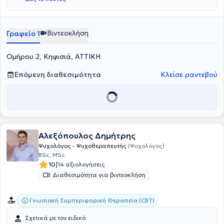
Focused Therapy - CFT).
ψυχολογικής υποστήριξης σε εργαζόμενους και τις οικογένειές
τους.
Βιντεοκλήση
Γραφείο 1
Ομήρου 2, Κηφισιά, ΑΤΤΙΚΗ
Επόμενη διαθεσιμότητα
Κλείσε ραντεβού
Αλεξόπουλος Δημήτρης
Ψυχολόγος - Ψυχοθεραπευτής
(Ψυχολόγος)
BSc, MSc
|
10
14 αξιολογήσεις
Διαθεσιμότητα για βιντεοκλήση
Γνωσιακή Συμπεριφορική Θεραπεία (CBT)
Σχετικά με τον ειδικό