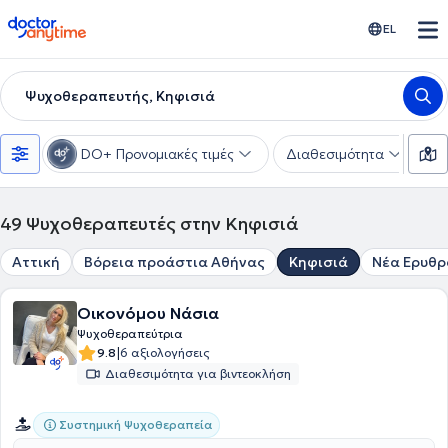
doctoranytime
EL
Ψυχοθεραπευτής, Κηφισιά
DO+ Προνομιακές τιμές
Διαθεσιμότητα
Ε
49
Ψυχοθεραπευτές στην Κηφισιά
Αττική
Βόρεια προάστια Αθήνας
Κηφισιά
Νέα Ερυθρ
Οικονόμου Νάσια
Ψυχοθεραπεύτρια
|
9.8
6 αξιολογήσεις
Διαθεσιμότητα για βιντεοκλήση
Συστημική Ψυχοθεραπεία