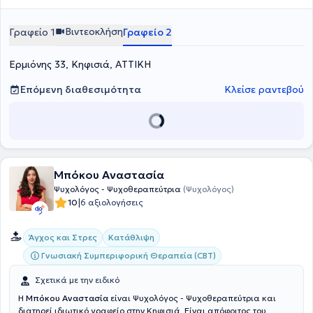
Βιντεοκλήση
Γραφείο 1
Γραφείο 2
Ερμιόνης 33, Κηφισιά, ΑΤΤΙΚΗ
Επόμενη διαθεσιμότητα
Κλείσε ραντεβού
Μπόκου Αναστασία
Ψυχολόγος - Ψυχοθεραπεύτρια
(Ψυχολόγος)
|
10
6 αξιολογήσεις
Άγχος και Στρες
Κατάθλιψη
Γνωσιακή Συμπεριφορική Θεραπεία (CBT)
Σχετικά με την ειδικό
Η
Μπόκου Αναστασία
είναι Ψυχολόγος - Ψυχοθεραπεύτρια και
διατηρεί ιδιωτικό γραφείο στην Κηφισιά. Είναι απόφοιτος του