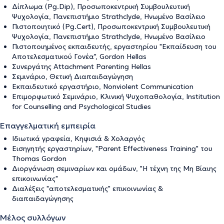
Δίπλωμα (Pg.Dip), Προσωποκεντρική Συμβουλευτική
Ψυχολογία, Πανεπιστήμιο Strathclyde, Ηνωμένο Βασίλειο
Πιστοποιητικό (Pg.Cert), Προσωποκεντρική Συμβουλευτική
Ψυχολογία, Πανεπιστήμιο Strathclyde, Ηνωμένο Βασίλειο
Πιστοποιημένος εκπαιδευτής, εργαστηρίου "Εκπαίδευση του
Αποτελεσματικού Γονέα", Gordon Hellas
Συνεργάτης Attachment Parenting Hellas
Σεμινάριο, Θετική Διαπαιδαγώγηση
Εκπαιδευτικό εργαστήριο, Nonviolent Communication
Επιμορφωτικό Σεμινάριο, Κλινική Ψυχοπαθολογία, Institution
for Counselling and Psychological Studies
Επαγγελματική εμπειρία
Ιδιωτικά γραφεία, Κηφισιά & Χολαργός
Εισηγητής εργαστηρίων, "Parent Effectiveness Training" του
Thomas Gordon
Διοργάνωση σεμιναρίων και ομάδων, "Η τέχνη της Μη Βίαιης
επικοινωνίας"
Διαλέξεις "αποτελεσματικής" επικοινωνίας &
διαπαιδαγώγησης
Μέλος συλλόγων