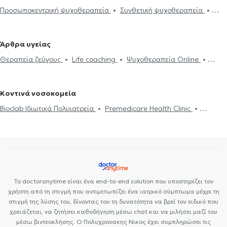
Προσωποκεντρική ψυχοθεραπεία
Συνθετική ψυχοθεραπεία
Ψυχοθεραπευτές στους Αγίους Αναργύρους
Ψυχοθεραπευτές στο
Τριχοτιλλομανία
Ψυχοδυναμική ψυχοθεραπεία
Θεραπεία
Γαλάτσι
Ψυχοθεραπευτές στους Αμπελόκηπους
ζεύγους
Συμβουλευτική εφήβων
Συμβουλευτική γονέων και
Ψυχοθεραπευτές στη Νέα φιλοθέη
Ψυχοθεραπευτές στην Κυψέλη
Άρθρα υγείας
παιδιών
Ομαδική ψυχοθεραπεία
Life coaching
Ψυχοθεραπευτές στην Πανόρμου
Ψυχοθεραπευτές στα Κάτω
Θεραπεία ζεύγους
Life coaching
Ψυχοθεραπεία Online
Υπνοθεραπεία
Ψυχογενής Βουλιμία - Ψυχογενής Ανορεξία
Πατήσια
Ψυχοθεραπευτές στην Αθήνα
Ψυχοθεραπευτές στην
Ψυχογενής Βουλιμία - Ψυχογενής Ανορεξία
Αυτισμός
Εθισμός
Διαχείριση πένθους
Τόνωση αυτοεκτίμησης
Τεστ
Πετρούπολη
Ψυχοθεραπευτές στα Εξάρχεια
Ψυχοθεραπευτές
στο διαδίκτυο
ΔΕΠΥ
Δίαιτα και διατροφή
Εθισμός
Τεστ
επαγγελματικού προσανατολισμού
Συμβουλευτική επαγγελματικού
στο Κολωνάκι
Ψυχοθεραπευτές στο Παγκράτι
Ψυχοθεραπευτές
Κοντινά νοσοκομεία
επαγγελματικού προσανατολισμού
προσανατολισμού
Θέματα σχέσεων
Δίαιτα και διατροφή
στον Βύρωνα
Bioclab Ιδιωτικά Πολυιατρεία
Premedicare Health Clinic
Παχυσαρκία
Διακοπή Καπνίσματος
Γνωσιακή Συμπεριφοριστική
Premedicare health clinic
Ιάζω
Ψυχοθεραπεία- CBT
Το doctoranytime είναι ένα end-to-end solution που υποστηρίζει τον
χρήστη από τη στιγμή που αντιμετωπίζει ένα ιατρικό σύμπτωμα μέχρι τη
στιγμή της λύσης του, δίνοντας του τη δυνατότητα να βρεί τον ειδικό που
χρειάζεται, να ζητήσει καθοδήγηση μέσω chat και να μιλήσει μαζί του
μέσω βιντεοκλήσης. Ο Πολυχρονακης Νικος έχει συμπληρώσει τις