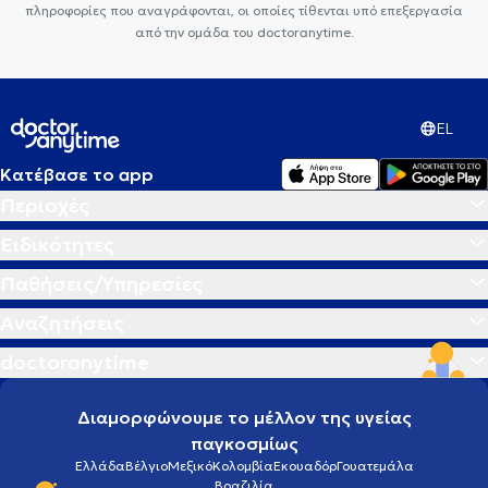
πληροφορίες που αναγράφονται, οι οποίες τίθενται υπό επεξεργασία
από την ομάδα του doctoranytime.
EL
Κατέβασε το app
Περιοχές
Ειδικότητες
Παθήσεις/Υπηρεσίες
Αναζητήσεις
doctoranytime
Διαμορφώνουμε το μέλλον της υγείας
παγκοσμίως
Ελλάδα
Βέλγιο
Μεξικό
Κολομβία
Εκουαδόρ
Γουατεμάλα
Βραζιλία