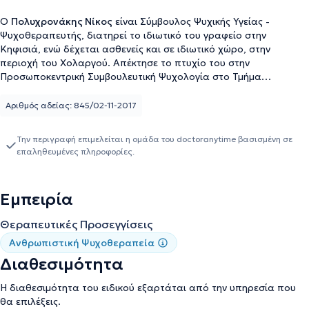
Ο
Πολυχρονάκης Νίκος
είναι Σύμβουλος Ψυχικής Υγείας -
Ψυχοθεραπευτής, διατηρεί το ιδιωτικό του γραφείο στην
Κηφισιά, ενώ δέχεται ασθενείς και σε ιδιωτικό χώρο, στην
περιοχή του Χολαργού. Απέκτησε το πτυχίο του στην
Προσωποκεντρική Συμβουλευτική Ψυχολογία στο Τμήμα
Συμβουλευτικής του Πανεπιστημίου Strathclyde της Μεγάλης
Βρετανίας. Στη συνέχεια, απέκτησε από το ίδιο
Αριθμός αδείας: 845/02-11-2017
Πανεπιστήμιο Μεταπτυχιακό δίπλωμα στη Συμβουλευτική (MSc in
Person Centred Counselling) με κύριο θέμα την εμπειρία της
Την περιγραφή επιμελείται η ομάδα του doctoranytime βασισμένη σε
Πατρότητας (Fathers’ Perception of Their Role in Fatherhood: The
επαληθευμένες πληροφορίες.
effects of Counselling). An interpretative phenomenological
analysis). Παράλληλα με την συμβουλευτική και ψυχοθεραπευτική
του τετραετή εκπαίδευση, παρακολούθησε εξειδικευμένα
Εμπειρία
εκπαιδευτικά σεμινάρια και επιμορφωτικά προγράμματα πάνω
σε τομείς όπως Κλινική Ψυχοπαθολογία, Θετική Διαπαιδαγώγηση
Θεραπευτικές Προσεγγίσεις
και Μη - Βίαιη Επικοινωνία. Επιπλέον έχει εκπαιδευτεί και είναι
πιστοποιημένος εκπαιδευτής γονέων των εργαστηρίων PET
Ανθρωπιστική Ψυχοθεραπεία
(Parent Effectiveness Training) από την Gordon Training
Διαθεσιμότητα
International (GTI), ενώ παράλληλα είναι επίσημος συνεργάτης
της Attachment Parenting Hellas. Εξειδικεύεται σε θέματα
Η διαθεσιμότητα του ειδικού εξαρτάται από την υπηρεσία που
σχέσεων, οικογένειας, ζητημάτων διαπαιδαγώγησης και σήμερα
θα επιλέξεις.