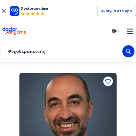
Doctoranytime
Άνοιγμα στο App
doctoranytime
EL
Ψυχοθεραπευτής