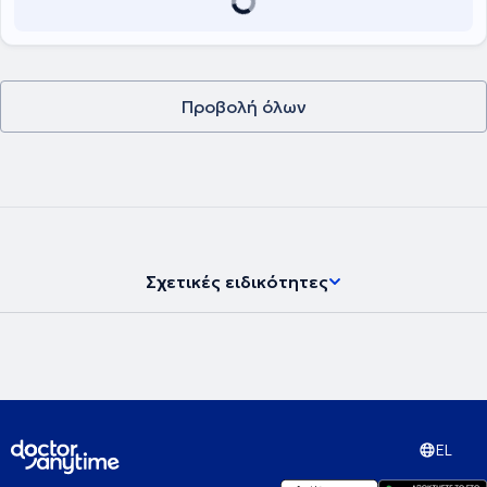
οίκον (κλινική εξέταση, ηλεκτροκαρδιογράφημα, triplex καρδιάς,
holter ρυθμού, holter πιέσεως) κατόπιν επικοινωνίας με τον ιατρό
.
Τέλος, ο γιατρός έχει λάβει πιστοποιητικά εκπαίδευσης από το
Ινστιτούτο μελέτης και εκπαίδευσης στη θρόμβωση και την
αντιθρομβωτική αγωγή και από την Ελληνική Εταιρεία
Λιπιδιολογίας, Αθηροσκλήρωσης και Αγγειακής Νόσου.
Προβολή όλων
Σχετικές ειδικότητες
EL