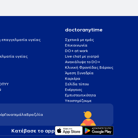
doctoranytime
 ή επαγγελματία υγείας
Σχετικά με εμάς
Επικοινωνία
DO+ at work
ελματία υγείας
Live chat με γιατρό
Ανακάλυψε το DO+
Κλινική Φροντίδας Βάρους
Άμεση Συνεδρία
Καριέρα
ΕΟΠΥΥ
Σελίδα τύπου
Q
Ενέργειες
ς
Εμπιστευτικότητα
Υποστηρίζουμε
όρ
Γουατεμάλα
Βραζιλία
Κατέβασε το app