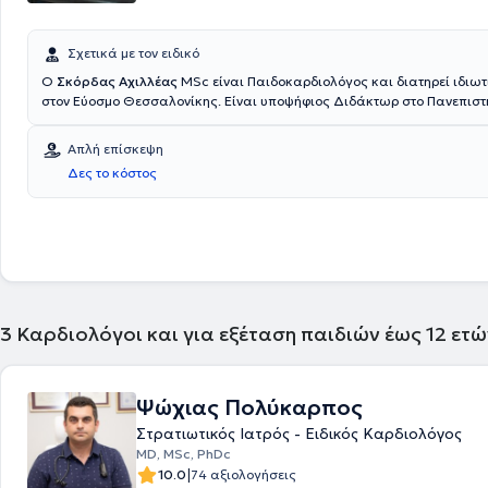
Σχετικά με τον ειδικό
Ο
Σκόρδας Αχιλλέας
MSc είναι Παιδοκαρδιολόγος και διατηρεί ιδιωτ
στον Εύοσμο Θεσσαλονίκης. Είναι υποψήφιος Διδάκτωρ στο Πανεπιστ
Πελλοπονήσου και κατέχει μεταπτυχιακό τίτλο στη Διοίκηση Μονάδων
Ελληνικό Ανοικτό Πανεπιστήμιο στη Πάτρα. Έχει εκπαιδευτεί στη παιδ
Απλή επίσκεψη
στο Γ.Ν. Αχέπα ενώ έχει ειδικευτεί στην καρδιολογία σε Καρδιολογικές
Δες το κόστος
Μονάδες όπως αυτή του Γενικού Νοσοκομείου Παπαγεωργίου στη Θεσ
του Γενικού Νοσοκομείου Χαλκιδικής όπου εκπαιδεύτηκε και στην αντ
επειγόντων περιστατικών σε καρδιολογικούς ασθενείς. Επιπλέον, έχο
παρακολουθήσει πλήθος συνεδρίων και σεμιναρίων σχετικά με την
Παιδοκαρδιολογία και την Καρδιολογία στην Ελλάδα και το εξωτερικ
(συμπεριλαμβανομένου του Cambridge University, NHS Foundation Tru
συνεχώς ενήμερος για τις εξελίξεις και τις τάσεις στον κλάδο του.
3
Καρδιολόγοι και για εξέταση παιδιών έως 12 ετ
Ψώχιας Πολύκαρπος
Στρατιωτικός Ιατρός - Ειδικός Καρδιολόγος
MD, MSc, PhDc
|
10.0
74 αξιολογήσεις