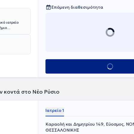
Επόμενη διαθεσιμότητα
ικό ιατρείο
ήμιο
 Υγείας από το
οκαρδιολογία
 Κλινικές και
σαλονίκη και
ιμετώπιση
ντας
Κλείσε ραντεβού
ό
st), παραμένει
ών κοντά στο Νέο Ρύσιο
Ιατρείο 1
Καραολή και Δημητρίου 149, Εύοσμος, Ν
ΘΕΣΣΑΛΟΝΙΚΗΣ