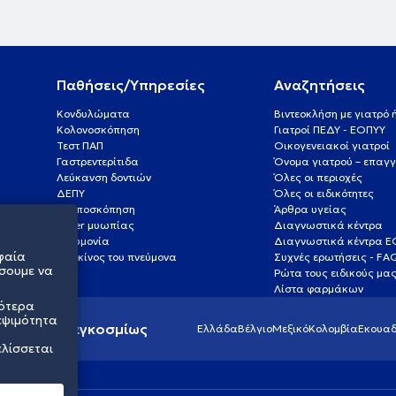
Παθήσεις/Υπηρεσίες
Αναζητήσεις
Κονδυλώματα
Βιντεοκλήση με γιατρό
Κολονοσκόπηση
Γιατροί ΠΕΔΥ - ΕΟΠΥΥ
Τεστ ΠΑΠ
Οικογενειακοί γιατροί
Γαστρεντερίτιδα
Όνομα γιατρού – επαγγ
Λεύκανση δοντιών
Όλες οι περιοχές
ΔΕΠΥ
Όλες οι ειδικότητες
Κολποσκόπηση
Άρθρα υγείας
Laser μυωπίας
Διαγνωστικά κέντρα
Πνευμονία
Διαγνωστικά κέντρα 
φαία
Καρκίνος του πνεύμονα
Συχνές ερωτήσεις - FA
σουμε να
Ρώτα τους ειδικούς μα
Λίστα φαρμάκων
σότερα
εψιμότητα
ς υγείας παγκοσμίως
Ελλάδα
Βέλγιο
Μεξικό
Κολομβία
Εκουαδ
ελίσσεται