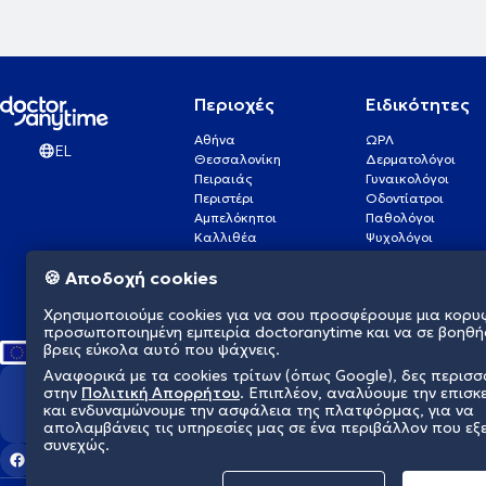
Περιοχές
Ειδικότητες
Αθήνα
ΩΡΛ
EL
Θεσσαλονίκη
Δερματολόγοι
Πειραιάς
Γυναικολόγοι
Περιστέρι
Οδοντίατροι
Αμπελόκηποι
Παθολόγοι
Καλλιθέα
Ψυχολόγοι
Πάτρα
Οφθαλμίατροι
🍪 Αποδοχή cookies
Γλυφάδα
Ενδοκρινολόγοι
Νίκαια
Ουρολόγοι
Χρησιμοποιούμε cookies για να σου προσφέρουμε μια κορυ
Νέα Σμύρνη
Καρδιολόγοι
προσωποποιημένη εμπειρία doctoranytime και να σε βοηθή
βρεις εύκολα αυτό που ψάχνεις.
Αναφορικά με τα cookies τρίτων (όπως Google), δες περισ
στην
Πολιτική Απορρήτου
. Επιπλέον, αναλύουμε την επισκ
Διαμορφώνουμε το μέλλον τη
και ενδυναμώνουμε την ασφάλεια της πλατφόρμας, για να
απολαμβάνεις τις υπηρεσίες μας σε ένα περιβάλλον που εξ
συνεχώς.