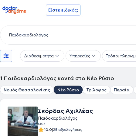
doctoranytime
Είστε ειδικός;
Διαθεσιμότητα
Υπηρεσίες
Τρόποι πληρωμ
1
Παιδοκαρδιολόγος κοντά στο Νέο Ρύσιο
Νομός Θεσσαλονίκης
Νέο Ρύσιο
Τρίλοφος
Περαία
Σκόρδας Αχιλλέας
Παιδοκαρδιολόγος
MSc
|
10.0
25 αξιολογήσεις