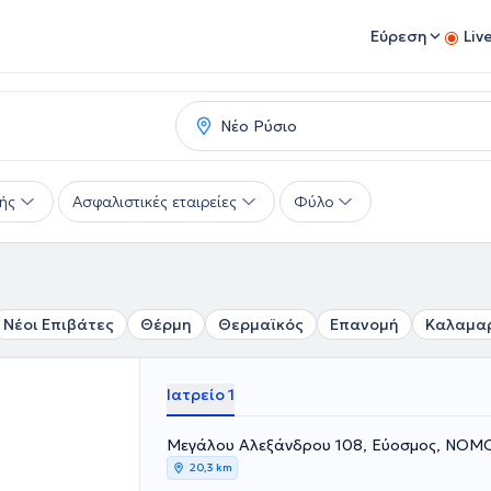
Εύρεση
Liv
ής
Ασφαλιστικές εταιρείες
Φύλο
Νέοι Επιβάτες
Θέρμη
Θερμαϊκός
Επανομή
Καλαμα
Ιατρείο 1
Μεγάλου Αλεξάνδρου 108, Εύοσμος, ΝΟ
20,3 km