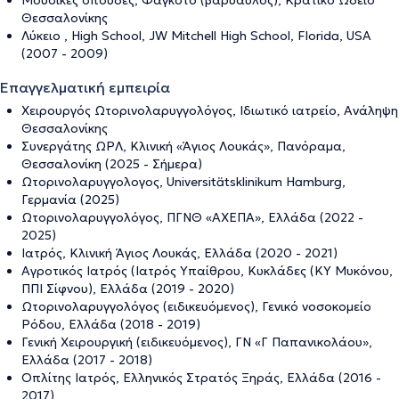
Μουσικές σπουδές, Φαγκότο (βαρύαυλος), Κρατικό Ωδείο
Θεσσαλονίκης
Λύκειο , High School, JW Mitchell High School, Florida, USA
(2007 - 2009)
Επαγγελματική εμπειρία
Χειρουργός Ωτορινολαρυγγολόγος, Ιδιωτικό ιατρείο, Ανάληψη
Θεσσαλονίκης
Συνεργάτης ΩΡΛ, Κλινική «Άγιος Λουκάς», Πανόραμα,
Θεσσαλονίκη (2025 - Σήμερα)
Ωτορινολαρυγγολογος, Universitätsklinikum Hamburg,
Γερμανία (2025)
Ωτορινολαρυγγολόγος, ΠΓΝΘ «ΑΧΕΠΑ», Ελλάδα (2022 -
2025)
Ιατρός, Κλινική Άγιος Λουκάς, Ελλάδα (2020 - 2021)
Αγροτικός Ιατρός (Ιατρός Υπαίθρου, Κυκλάδες (ΚΥ Μυκόνου,
ΠΠΙ Σίφνου), Ελλάδα (2019 - 2020)
Ωτορινολαρυγγολόγος (ειδικευόμενος), Γενικό νοσοκομείο
Ρόδου, Ελλάδα (2018 - 2019)
Γενική Χειρουργική (ειδικευόμενος), ΓΝ «Γ Παπανικολάου»,
Ελλάδα (2017 - 2018)
Οπλίτης Ιατρός, Ελληνικός Στρατός Ξηράς, Ελλάδα (2016 -
2017)