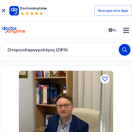
Doctoranytime
Άνοιγμα στο App
doctoranytime
EL
Ωτορινολαρυγγολόγος (ΩΡΛ)