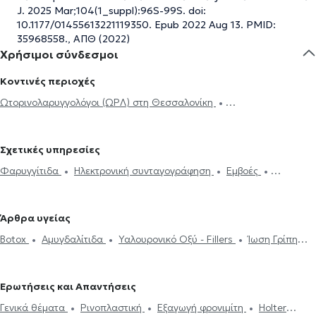
J. 2025 Mar;104(1_suppl):96S-99S. doi:
10.1177/01455613221119350. Epub 2022 Aug 13. PMID:
35968558., ΑΠΘ (2022)
Χρήσιμοι σύνδεσμοι
Κοντινές περιοχές
Ωτορινολαρυγγολόγοι (ΩΡΛ) στη Θεσσαλονίκη
Ωτορινολαρυγγολόγοι (ΩΡΛ) στην Κάτω Τούμπα
Ωτορινολαρυγγολόγοι (ΩΡΛ) στην Καλαμαριά
Σχετικές υπηρεσίες
Ωτορινολαρυγγολόγοι (ΩΡΛ) στην Άνω Τούμπα
Φαρυγγίτιδα
Ηλεκτρονική συνταγογράφηση
Εμβοές
Ωτορινολαρυγγολόγοι (ΩΡΛ) στην Πυλαία
Ωτορινολαρυγγολόγοι
Ενδοσκόπηση Ρινός
Καθαρισμός αυτιών
Παρωτίτιδα
(ΩΡΛ) στη Νεάπολη Θεσσαλονίκης
Ωτορινολαρυγγολόγοι (ΩΡΛ)
Ακοόγραμμα
Ιγμορίτιδα
Διαταραχές Φωνής
Ρινοπλαστική
στο Πανόραμα
Ωτορινολαρυγγολόγοι (ΩΡΛ) στη Θέρμη
Άρθρα υγείας
Ωτοπλαστική
Ίλιγγος και ζάλη
Διάφραγμα μύτης
Μελέτη
Ωτορινολαρυγγολόγοι (ΩΡΛ) στην Περαία
Botox
Αμυγδαλίτιδα
Υαλουρονικό Οξύ - Fillers
Ίωση Γρίπη
Ύπνου
Ρινίτιδα
Αλλεργική ρινίτιδα
Διαταραχές κατάποσης -
Κρυολόγημα
Ροχαλητό
Διάφραγμα μύτης
Ιγμορίτιδα
δυσφαγία
Αφαίρεση Αμυγδαλών
Aμυγδαλεκτομή
Κρεατάκια
Ωτίτιδα
Ερωτήσεις και Απαντήσεις
Γενικά θέματα
Ρινοπλαστική
Εξαγωγή φρονιμίτη
Holter