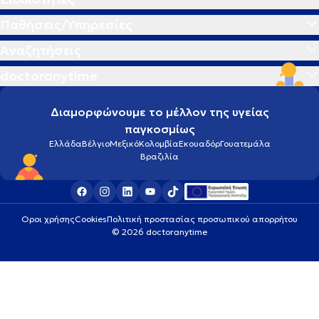
Παθήσεις/Υπηρεσίες
Αναζητήσεις
doctoranytime
Διαμορφώνουμε το μέλλον της υγείας
παγκοσμίως
Ελλάδα
Βέλγιο
Μεξικό
Κολομβία
Εκουαδόρ
Γουατεμάλα
Βραζιλία
Οροι χρήσης
Cookies
Πολιτική προστασίας προσωπικού απορρήτου
© 2026 doctoranytime