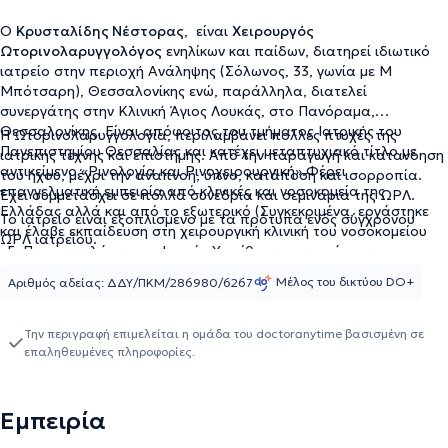
Ο
Κρυσταλίδης Νέστορας
,
είναι
Χειρουργός
Ωτορινολαρυγγολόγος
ενηλίκων και παίδων, διατηρεί ιδιωτικό
ιατρείο στην περιοχή Ανάληψης (Σόλωνος, 33, γωνία με Μ
Μπότσαρη), Θεσσαλονίκης ενώ, παράλληλα, διατελεί
συνεργάτης στην Κλινική Άγιος Λουκάς, στο Πανόραμα,
Θεσσαλονίκης. Είναι απόφοιτος του τμήματος Ιατρικής του
Η Ωτορινολαρυγγολογία, περιλαμβάνει πολλές πτυχές της
Πανεπιστημίου Θεσσαλίας και κατέχει μεταπτυχιακό τίτλο με
ιατρικής τέχνης και επιστήμης. Από την παραγωγή και κατανόηση
αντικείμενο «Ρινολογία και Ρινοχειρουργική».
Φέρει
του ήχου, μέχρι την αναπνοή, ύπνο, κατάποση και ισορροπία.
επαγγελματική εμπειρία από κλινικές και νοσοκομεία της
Έχει συμμετάσχει σε πολλά συνέδρια και σεμινάρια της ΩΡΛ.
Ελλάδας αλλά και από το εξωτερικό (Συγκεκριμένα, εργάστηκε
Το ιατρείο είναι εξοπλισμένο με τα πρότυπα ενός σύγχρονου
και έλαβε εκπαίδευση στη χειρουργική κλινική του νοσοκομείου
ΩΡΛ ιατρείου.
«Γ. Παπανικολάου», ως Ιατρός Υπαίθρου σε νησιά των
Κυκλάδων, ΩΡΛ στο γενικό νοσοκομείο της Ρόδου και στην
Μέλος του δικτύου DO+
Αριθμός αδείας: ΔΔΥ/ΠΚΜ/286980/6267
Πανεπιστημιακή ΩΡΛ κλινική του νοσοκομείου «ΑΧΕΠΑ», καθώς
και σε εξειδικευμένη κλινική φωνολογίας- φωνοχειρουργικής στο
Αμβουργο της Γερμανίας). Παράλληλες μουσικές σπουδές, στο
Την περιγραφή επιμελείται η ομάδα του doctoranytime βασισμένη σε
Κρατικό Ωδείο Θεσσαλονίκης.
επαληθευμένες πληροφορίες.
Εμπειρία