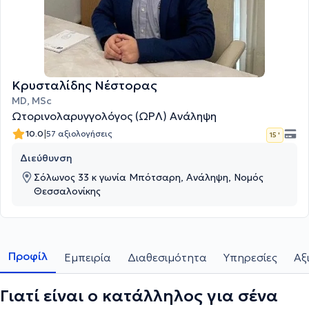
Κρυσταλίδης Νέστορας
MD, MSc
Ωτορινολαρυγγολόγος (ΩΡΛ) Ανάληψη
|
10.0
57 αξιολογήσεις
15 '
Διεύθυνση
Σόλωνος 33 κ γωνία Μπότσαρη, Ανάληψη, Νομός
Θεσσαλονίκης
Προφίλ
Εμπειρία
Διαθεσιμότητα
Υπηρεσίες
Αξ
Γιατί είναι ο κατάλληλος για σένα