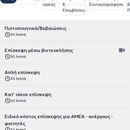
υγείας
&
Συνταγογράφηση
&
Επεμβάσεις
Π
Πιστοποιητικά/Βεβαιώσεις
30 λεπτά
Επίσκεψη μέσω βιντεοκλήσης
30 λεπτά
Απλή επίσκεψη
30 λεπτά
Κατ' οίκον επίσκεψη
50 λεπτά
Ειδικό κόστος επίσκεψης για ΑΜΕΑ - ανέργους -
φοιτητές
30 λεπτά