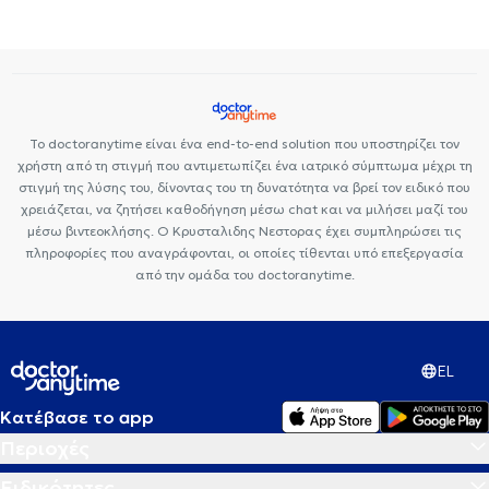
ρυθμού
Μελέτη Ύπνου
Ιγμορίτιδα
Αφαίρεση Αμυγδαλών
Διάφραγμα μύτης
Διαταραχές Φωνής
Ίλιγγος και ζάλη
Πονοκέφαλος
Βαρηκοΐα
Ρινίτιδα
Ωτίτιδα
Αντιμετώπιση
Κορωνοϊού (Covid-19)
Εγκεφαλικό επεισόδιο
Strep test
Το doctoranytime είναι ένα end-to-end solution που υποστηρίζει τον
χρήστη από τη στιγμή που αντιμετωπίζει ένα ιατρικό σύμπτωμα μέχρι τη
στιγμή της λύσης του, δίνοντας του τη δυνατότητα να βρεί τον ειδικό που
χρειάζεται, να ζητήσει καθοδήγηση μέσω chat και να μιλήσει μαζί του
μέσω βιντεοκλήσης. Ο Κρυσταλιδης Νεστορας έχει συμπληρώσει τις
πληροφορίες που αναγράφονται, οι οποίες τίθενται υπό επεξεργασία
από την ομάδα του doctoranytime.
EL
Κατέβασε το app
Περιοχές
Ειδικότητες