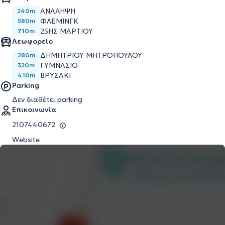
ΑΝΆΛΗΨΗ
240m
ΦΛΈΜΙΝΓΚ
580m
25ΗΣ ΜΑΡΤΊΟΥ
710m
Λεωφορείο
ΔΗΜΗΤΡΙΟΥ ΜΗΤΡΟΠΟΥΛΟΥ
280m
ΓΥΜΝΑΣΙΟ
320m
ΒΡΥΣΑΚΙ
410m
Parking
Δεν διαθέτει parking
Επικοινωνία
2107440672
Website