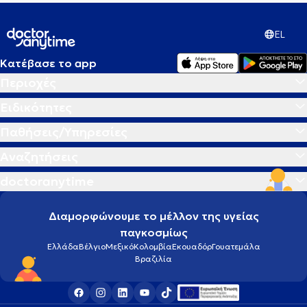
EL
Κατέβασε το app
Περιοχές
Ειδικότητες
Παθήσεις/Υπηρεσίες
Αναζητήσεις
doctoranytime
Διαμορφώνουμε το μέλλον της υγείας
παγκοσμίως
Ελλάδα
Βέλγιο
Μεξικό
Κολομβία
Εκουαδόρ
Γουατεμάλα
Βραζιλία