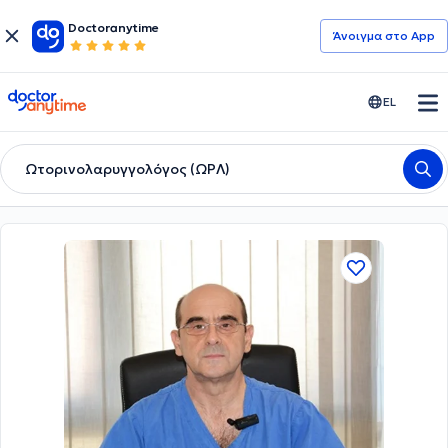
Doctoranytime
Άνοιγμα στο App
doctoranytime
EL
Ωτορινολαρυγγολόγος (ΩΡΛ)