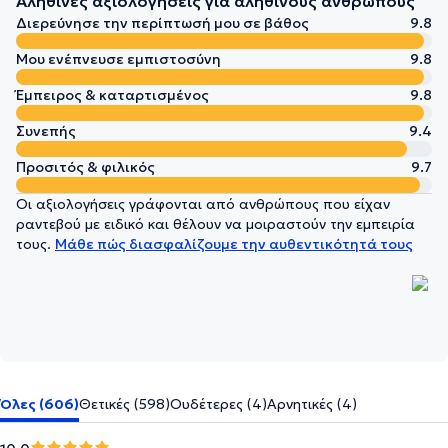
Αληθινές αξιολογήσεις για αληθινούς ανθρώπους
Διερεύνησε την περίπτωσή μου σε βάθος
9.8
Μου ενέπνευσε εμπιστοσύνη
9.8
Έμπειρος & καταρτισμένος
9.8
Συνεπής
9.4
Προσιτός & φιλικός
9.7
Οι αξιολογήσεις γράφονται από ανθρώπους που είχαν
ραντεβού με ειδικό και θέλουν να μοιραστούν την εμπειρία
τους.
Μάθε πώς διασφαλίζουμε την αυθεντικότητά τους
Όλες (606)
Θετικές (598)
Ουδέτερες (4)
Αρνητικές (4)