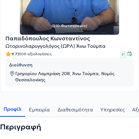
10 Φωτογραφίες
Παπαδόπουλος Κωνσταντίνος
Ωτορινολαρυγγολόγος (ΩΡΛ) Άνω Τούμπα
|
9.7
606 αξιολογήσεις
1 '
Διεύθυνση
Γρηγορίου Λαμπράκη 208, Άνω Τούμπα, Νομός
Θεσσαλονίκης
Προφίλ
Εμπειρία
Διαθεσιμότητα
Υπηρεσίες
Αξ
Περιγραφή