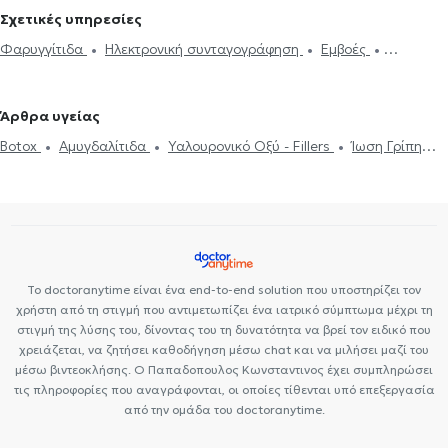
Θεσσαλονίκη
Ωτορινολαρυγγολόγοι (ΩΡΛ) στην Ανάληψη
Σχετικές υπηρεσίες
Ωτορινολαρυγγολόγοι (ΩΡΛ) στην Καλαμαριά
Φαρυγγίτιδα
Ηλεκτρονική συνταγογράφηση
Εμβοές
Ωτορινολαρυγγολόγοι (ΩΡΛ) στο Πανόραμα
Ωτορινολαρυγγολόγοι
Ενδοσκόπηση Ρινός
Καθαρισμός αυτιών
Παρωτίτιδα
(ΩΡΛ) στη Νεάπολη Θεσσαλονίκης
Ωτορινολαρυγγολόγοι (ΩΡΛ)
Ακοόγραμμα
Ιγμορίτιδα
Διαταραχές Φωνής
Ρινοπλαστική
στη Θέρμη
Ωτορινολαρυγγολόγοι (ΩΡΛ) στην Περαία
Άρθρα υγείας
Ωτοπλαστική
Ίλιγγος και ζάλη
Διάφραγμα μύτης
Μελέτη
Botox
Αμυγδαλίτιδα
Υαλουρονικό Οξύ - Fillers
Ίωση Γρίπη
Ύπνου
Ρινίτιδα
Αλλεργική ρινίτιδα
Διαταραχές κατάποσης -
Κρυολόγημα
Ροχαλητό
Διάφραγμα μύτης
Ιγμορίτιδα
δυσφαγία
Αφαίρεση Αμυγδαλών
Aμυγδαλεκτομή
Κρεατάκια
Ωτίτιδα
Το doctoranytime είναι ένα end-to-end solution που υποστηρίζει τον
χρήστη από τη στιγμή που αντιμετωπίζει ένα ιατρικό σύμπτωμα μέχρι τη
στιγμή της λύσης του, δίνοντας του τη δυνατότητα να βρεί τον ειδικό που
χρειάζεται, να ζητήσει καθοδήγηση μέσω chat και να μιλήσει μαζί του
μέσω βιντεοκλήσης. Ο Παπαδοπουλος Κωνσταντινος έχει συμπληρώσει
τις πληροφορίες που αναγράφονται, οι οποίες τίθενται υπό επεξεργασία
από την ομάδα του doctoranytime.