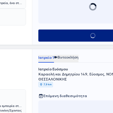
τρεία, ένα στο
ς Ιατρικής
 με επιτυχία
ενικό
μμα Σπουδών
νωνικής
ακή Υπέρταση.
 σε πλήθος
Κλείσε ραντεβού
 τόσο στην
ού - ασθενή
Βιντεοκλήση
Ιατρείο 1
Ιατρείο Ευόσμου
Καραολή και Δημητρίου 149, Εύοσμος, Ν
ΘΕΣΣΑΛΟΝΙΚΗΣ
7,9 km
Επόμενη διαθεσιμότητα
 εμπειρία στην
λονίκη.Έχοντας