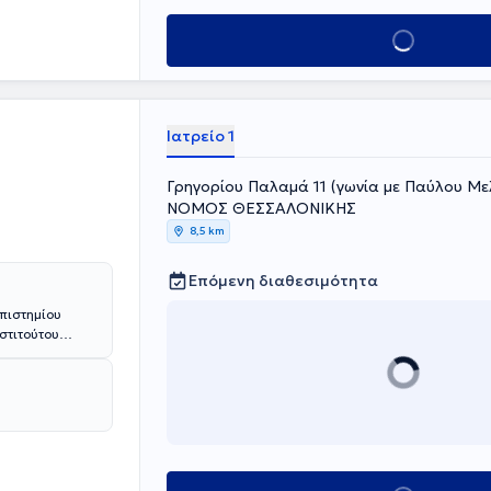
Κλείσε ραντεβού
Ιατρείο 1
Γρηγορίου Παλαμά 11 (γωνία με Παύλου Με
ΝΟΜΟΣ ΘΕΣΣΑΛΟΝΙΚΗΣ
8,5 km
Επόμενη διαθεσιμότητα
πιστημίου
νστιτούτου
θολογία στο
μείο
"Reha Klinik
λληνικής
λου του