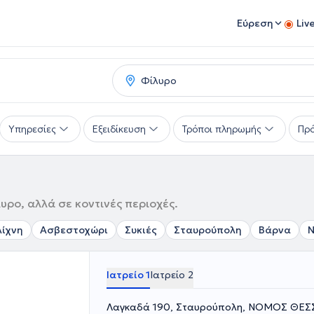
Εύρεση
Liv
Υπηρεσίες
Εξειδίκευση
Τρόποι πληρωμής
Πρό
λυρο, αλλά σε κοντινές περιοχές.
λίχνη
Ασβεστοχώρι
Συκιές
Σταυρούπολη
Βάρνα
Ν
Ιατρείο 1
Ιατρείο 2
Λαγκαδά 190, Σταυρούπολη, ΝΟΜΟΣ ΘΕ