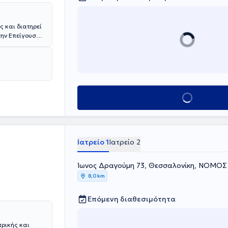
ς και διατηρεί
την Επείγουσα
ευση στην
τη, της
στεοπόρωσης,
ού). Το
γράφους,
λος, ο ιατρός
Κλείσε ραντεβού
Ιατρείο 1
Ιατρείο 2
Ίωνος Δραγούμη 73, Θεσσαλονίκη, ΝΟΜΟ
8,0 km
Επόμενη διαθεσιμότητα
τρικής και