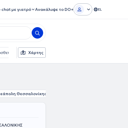
e chat με γιατρό
Ανακάλυψε το DO+
EL
σθετα φίλτρα
Χάρτης
Γλώσσες
Ασφαλιστικές εταιρείες
εάπολη Θεσσαλονίκης
Άγιος Παύλος
Ηλιούπολη Θεσσαλ
ΣΣΑΛΟΝΙΚΗΣ