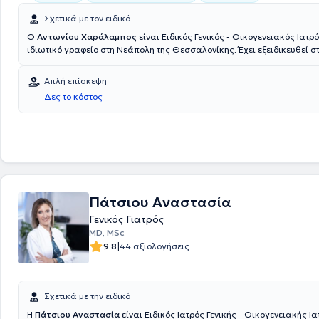
Σχετικά με τον ειδικό
Ο
Αντωνίου Χαράλαμπος
είναι Ειδικός Γενικός - Οικογενειακός Ιατρό
ιδιωτικό γραφείο στη Νεάπολη της Θεσσαλονίκης. Έχει εξειδικευθεί σ
Προνοσοκομειακή Ιατρική (ΕΚΑΒ) και έχει πραγματοποιήσει μετεκπαίδ
Λιπιδιολογία. Ασχολείται με την αντιμετώπιση του σακχαρώδους διαβή
Απλή επίσκεψη
δυσλιπιδαιμίας - αθηρωμάτωσης, της αρτηριακής υπέρτασης, της ο
Δες το κόστος
καθώς και με οξείες λοιμώξεις (αναπνευστικού, ουροποιητικού, πεπτικ
ιδιωτικό του ιατρείο είναι πλήρως εξοπλισμένο με ωτοσκόπιο, καρδιο
δυνατότητα μέτρησης γλυκοζυλιωμένης (HBA1C), λιπιδίων και άλλα. Τέ
είναι μέλος της Ελληνικής Εταιρείας Αθηροσκλήρωσης.
Πάτσιου Αναστασία
Γενικός Γιατρός
ΜD, MSc
|
9.8
44 αξιολογήσεις
Σχετικά με την ειδικό
Η
Πάτσιου Αναστασία
είναι Ειδικός Ιατρός Γενικής - Οικογενειακής Ια