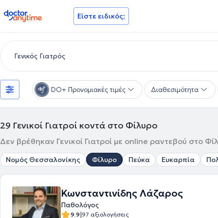
doctoranytime
Είστε ειδικός;
DO+ Προνομιακές τιμές
Διαθεσιμότητα
29
Γενικοί Γιατροί κοντά στο Φίλυρο
Δεν βρέθηκαν Γενικοί Γιατροί με online ραντεβού στο Φί
Νομός Θεσσαλονίκης
Φίλυρο
Πεύκα
Ευκαρπία
Πο
Κωνσταντινίδης Λάζαρος
Παθολόγος
|
9.9
97 αξιολογήσεις