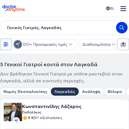
doctoranytime
EL
Γενικός Γιατρός, Λαγκαδάς
DO+ Προνομιακές τιμές
Διαθεσιμότητα
Υ
5
Γενικοί Γιατροί κοντά στον Λαγκαδά
Δεν βρέθηκαν Γενικοί Γιατροί με online ραντεβού στον
Λαγκαδά, αλλά σε κοντινές περιοχές.
Νομός Θεσσαλονίκης
Λαγκαδάς
Ανάληψη
Φίλυρο
Κωνσταντινίδης Λάζαρος
Παθολόγος
|
9.9
97 αξιολογήσεις