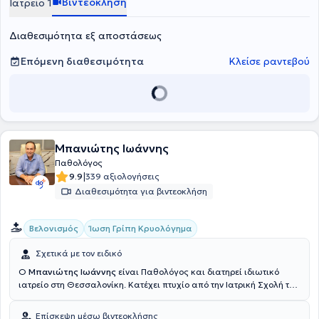
Βιντεοκλήση
Ιατρείο 1
Διαθεσιμότητα εξ αποστάσεως
Επόμενη διαθεσιμότητα
Κλείσε ραντεβού
Μπανιώτης Ιωάννης
Παθολόγος
|
9.9
339 αξιολογήσεις
Διαθεσιμότητα για βιντεοκλήση
Βελονισμός
Ίωση Γρίπη Κρυολόγημα
Σχετικά με τον ειδικό
Ο
Μπανιώτης Ιωάννης
είναι Παθολόγος και διατηρεί ιδιωτικό
ιατρείο στη Θεσσαλονίκη. Κατέχει πτυχίο από την Ιατρική Σχολή του
Βουκουρεστίου και ολοκλήρωσε την ειδικότητά του στην Ειδική
Παθολογία στο Γενικό Νοσοκομείο Γιαννιτσών και στο Γενικό
Επίσκεψη μέσω βιντεοκλήσης