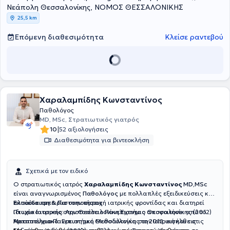
Νεάπολη Θεσσαλονίκης, ΝΟΜΟΣ ΘΕΣΣΑΛΟΝΙΚΗΣ
25,5 km
Επόμενη διαθεσιμότητα
Κλείσε ραντεβού
Χαραλαμπίδης Κωνσταντίνος
Παθολόγος
MD, MSc, Στρατιωτικός γιατρός
|
10
52 αξιολογήσεις
Διαθεσιμότητα για βιντεοκλήση
Σχετικά με τον ειδικό
Ο στρατιωτικός ιατρός
Χαραλαμπίδης Κωνσταντίνος
MD,MSc
είναι αναγνωρισμένος
Παθολόγος
με πολλαπλές εξειδικεύσεις και
πλούσια εμπειρία στην παροχή ιατρικής φροντίδας και διατηρεί
Εκπαίδευση & Πιστοποιήσεις
ιδιωτικό ιατρείο στην Θεσσαλονίκη.Έχοντας αποφοιτήσει από το
Πτυχίο Ιατρικής:
Αριστοτέλειο Πανεπιστήμιο Θεσσαλονίκης (2012)
Αριστοτέλειο Πανεπιστήμιο Θεσσαλονίκης το 2012, εισήλθε στις
Μεταπτυχιακό:
Ερευνητική Μεθοδολογία στην Ιατρική και τις