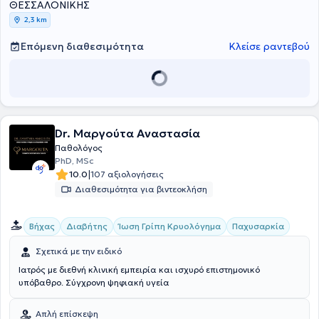
για επτά έτη. Τέλος, ο γιατρός είναι ενεργό μέλος της
ΘΕΣΣΑΛΟΝΙΚΗΣ
Διαβητολογικής Εταιρείας Βορείου Ελλάδας και της
2,3 km
Πανευρωπαϊκής Διαβητολογικής Εταιρείας.
Επόμενη διαθεσιμότητα
Κλείσε ραντεβού
Dr. Μαργούτα Αναστασία
Παθολόγος
PhD, MSc
|
10.0
107 αξιολογήσεις
Διαθεσιμότητα για βιντεοκλήση
Βήχας
Διαβήτης
Ίωση Γρίπη Κρυολόγημα
Παχυσαρκία
Σχετικά με την ειδικό
Ιατρός με διεθνή κλινική εμπειρία και ισχυρό επιστημονικό
υπόβαθρο. Σύγχρονη ψηφιακή υγεία
Απλή επίσκεψη