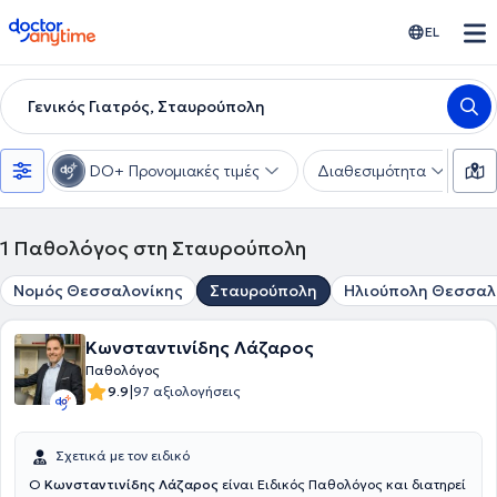
doctoranytime
EL
Γενικός Γιατρός, Σταυρούπολη
DO+ Προνομιακές τιμές
Διαθεσιμότητα
Υ
1
Παθολόγος στη Σταυρούπολη
Νομός Θεσσαλονίκης
Σταυρούπολη
Ηλιούπολη Θεσσαλ
Κωνσταντινίδης Λάζαρος
Παθολόγος
|
9.9
97 αξιολογήσεις
Σχετικά με τον ειδικό
O
Κωνσταντινίδης Λάζαρος
είναι Ειδικός Παθολόγος και διατηρεί