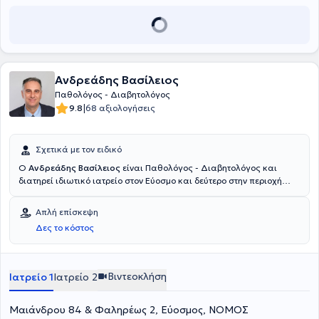
Ανδρεάδης Βασίλειος
Παθολόγος - Διαβητολόγος
|
9.8
68 αξιολογήσεις
Σχετικά με τον ειδικό
Ο
Ανδρεάδης Βασίλειος
είναι Παθολόγος - Διαβητολόγος και
διατηρεί ιδιωτικό ιατρείο στον Εύοσμο και δεύτερο στην περιοχή
Ντεπω Θεσσαλονίκης . Είναι πτυχιούχος της Ιατρικής Σχολής του
Αριστοτελείου Πανεπιστημίου Θεσσαλονίκης και απέκτησε την
Απλή επίσκεψη
ειδικότητα του Ειδικού Παθολόγου στο Γενικό Νοσοκομείο
Δες το κόστος
Θεσσαλονίκης "Παπαγεωργίου", όπου και διετέλεσε μέλος του
Επιστημονικού Συμβουλίου του Νοσοκομείου για τρία χρόνια.
Μετέπειτα, εξειδικεύθηκε στη Διαβητολογία και πραγματοποιήσε
μεταπτυχιακές σπουδές στη "Διοίκηση Μονάδων Υγείας". Έχει
Βιντεοκλήση
Ιατρείο 1
Ιατρείο 2
διατελέσει Επιστημονικός Συνεργάτης της Α΄ Παθολογικής Κλινικής
του Γενικού Νοσοκομείου Θεσσαλονίκης "Παπαγεωργίου", ενώ
Μαιάνδρου 84 & Φαληρέως 2, Εύοσμος, ΝΟΜΟΣ
υπηρέτησα ως Παθολόγος στη Μονάδα Υγείας "Ι.Κ.Α. Κουφαλίων"