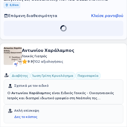
Αλλαγές. Το Ωράριο ισχύει με ραντεβού ενώ οι Κυριακές μόνο για
6,8 km
Επείγοντα περιστατικά μετά επικοινωνίας με τον γιατρό.
Επόμενη διαθεσιμότητα
Κλείσε ραντεβού
Αντωνίου Χαράλαμπος
Γενικός Γιατρός
|
9.9
102 αξιολογήσεις
Διαβήτης
Ίωση Γρίπη Κρυολόγημα
Παχυσαρκία
Σχετικά με τον ειδικό
Ο
Αντωνίου Χαράλαμπος
είναι Ειδικός Γενικός - Οικογενειακός
Ιατρός και διατηρεί ιδιωτικό γραφείο στη Νεάπολη της
Θεσσαλονίκης. Έχει εξειδικευθεί στην Επείγουσα Προνοσοκομειακή
Ιατρική (ΕΚΑΒ) και έχει πραγματοποιήσει μετεκπαίδευση στην
Απλή επίσκεψη
Λιπιδιολογία. Ασχολείται με την αντιμετώπιση του σακχαρώδους
Δες το κόστος
διαβήτη, της δυσλιπιδαιμίας - αθηρωμάτωσης, της αρτηριακής
υπέρτασης, της οστεοπόρωσης, καθώς και με οξείες λοιμώξεις