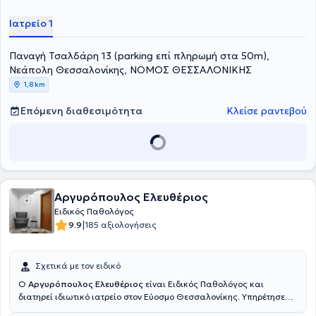
(αναπνευστικού, ουροποιητικού, πεπτικού). Το ιδιωτικό του ιατρείο
είναι πλήρως εξοπλισμένο με ωτοσκόπιο, καρδιογράφους,
Ιατρείο 1
δυνατότητα μέτρησης γλυκοζυλιωμένης (HBA1C), λιπιδίων και άλλα.
Τέλος, ο ιατρός είναι μέλος της Ελληνικής Εταιρείας
Παναγή Τσαλδάρη 13 (parking επί πληρωμή στα 50m),
Αθηροσκλήρωσης.
Νεάπολη Θεσσαλονίκης, ΝΟΜΟΣ ΘΕΣΣΑΛΟΝΙΚΗΣ
1,8 km
Επόμενη διαθεσιμότητα
Κλείσε ραντεβού
Αργυρόπουλος Ελευθέριος
Ειδικός Παθολόγος
|
9.9
185 αξιολογήσεις
Σχετικά με τον ειδικό
Ο
Αργυρόπουλος Ελευθέριος
είναι Ειδικός Παθολόγος και
διατηρεί ιδιωτικό ιατρείο στον Εύοσμο Θεσσαλονίκης. Υπηρέτησε
ως αγροτικός ιατρός στο περιφερειακό ιατρείο Μανταμάδου