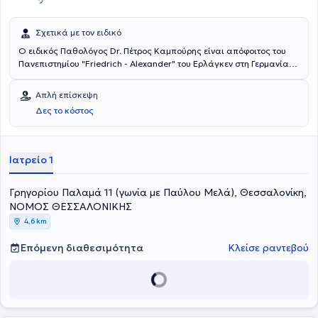
Σχετικά με τον ειδικό
Ο ειδικός Παθολόγος Dr. Πέτρος Καμπούρης είναι απόφοιτος του
Πανεπιστημίου "Friedrich - Alexander" του Ερλάγκεν στη Γερμανία
και διδάκτωρ του Ινστιτούτου Γεροντολογίας του ίδιου
Πανεπιστημίου. Εξειδικεύτηκε στην Ειδική Παθολογία στο
Απλή επίσκεψη
Νοσοκομείο "Klinikum Bremen-Ost" στην Βρέμη. Εργάστηκε στο
Δες το κόστος
νοσοκομείο "Deegenberg Klinik" του Bad Kissingen και στο Κέντρο
Αποκατάστασης "Reha Klinik Bad Aibling" στην Βαυαρία. Ο Dr.
Πέτρος Καμπούρης είναι μέλος της ελληνικής εταιρίας
Παχυσαρκίας και αναλαμβάνει περιστατικά που άπτονται όλου του
Ιατρείο 1
φάσματος της παθολογίας και της διαβητολογίας.
Γρηγορίου Παλαμά 11 (γωνία με Παύλου Μελά), Θεσσαλονίκη,
ΝΟΜΟΣ ΘΕΣΣΑΛΟΝΙΚΗΣ
4,6 km
Επόμενη διαθεσιμότητα
Κλείσε ραντεβού