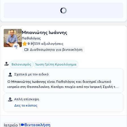
Μπανιώτης Ιωάννης
Παθολόγος
|
9.9
339 αξιολογήσεις
Διαθεσιμότητα για βιντεοκλήση
Βελονισμός
Ίωση Γρίπη Κρυολόγημα
Σχετικά με τον ειδικό
Ο
Μπανιώτης Ιωάννης
είναι Παθολόγος και διατηρεί ιδιωτικό
ιατρείο στη Θεσσαλονίκη. Κατέχει πτυχίο από την Ιατρική Σχολή του
Βουκουρεστίου και ολοκλήρωσε την ειδικότητά του στην Ειδική
Παθολογία στο Γενικό Νοσοκομείο Γιαννιτσών και στο Γενικό
Απλή επίσκεψη
Νοσοκομείο Θεσσαλονίκης "Ο Άγιος Δημήτριος". Επιπλέον, έπειτα
Δες το κόστος
από διετή εκπαίδευση, απέκτησε πιστοποίηση στον Ιατρικό
βελονισμό, ενώ έχει μετεκπαιδευτεί στο Hospital of Acupuncture and
Moxibustion του Πεκίνου και στο China Academy of Chinese Medical
Sciences. Από το 2007 έως το 2013 παρείχε τις υπηρεσίες του ως
Βιντεοκλήση
Ιατρείο 1