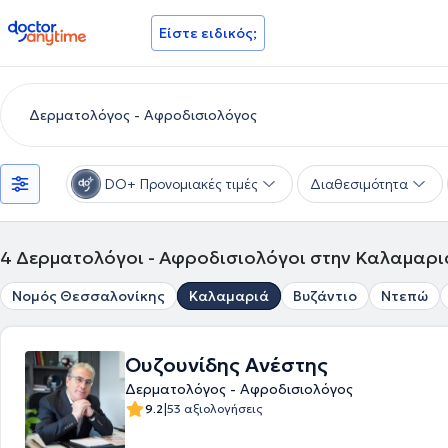
doctoranytime
Είστε ειδικός;
DO+ Προνομιακές τιμές
Διαθεσιμότητα
4
Δερματολόγοι - Αφροδισιολόγοι στην Καλαμαρι
Νομός Θεσσαλονίκης
Καλαμαριά
Βυζάντιο
Ντεπώ
Ουζουνίδης Ανέστης
Δερματολόγος - Αφροδισιολόγος
|
9.2
53 αξιολογήσεις