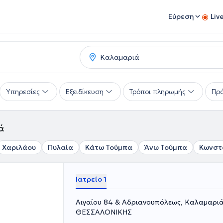
Εύρεση
Liv
Υπηρεσίες
Εξειδίκευση
Τρόποι πληρωμής
Πρό
ά
Χαριλάου
Πυλαία
Κάτω Τούμπα
Άνω Τούμπα
Κωνστ
Ιατρείο 1
Αιγαίου 84 & Αδριανουπόλεως, Καλαμαρ
ΘΕΣΣΑΛΟΝΙΚΗΣ