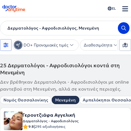
doctoranytime
EL
Δερματολόγος - Αφροδισιολόγος, Μενεμένη
DO+ Προνομιακές τιμές
Διαθεσιμότητα
Υ
25
Δερματολόγοι - Αφροδισιολόγοι κοντά στη
Μενεμένη
Δεν βρέθηκαν Δερματολόγοι - Αφροδισιολόγοι με online
ραντεβού στη Μενεμένη, αλλά σε κοντινές περιοχές.
Νομός Θεσσαλονίκης
Μενεμένη
Αμπελόκηποι Θεσσαλο
Γερουτζιάφα Αγγελική
Δερματολόγος - Αφροδισιολόγος
|
9.8
295 αξιολογήσεις