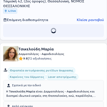
Τσιμισκή 42, (2ος όροφος), Θεσσαλονίκη, ΝΟΜΟΣ
ραδιοσυχνότητες (Freeze), ενώ πραγματοποιεί χαρτογράφηση και
δερματοσκόπηση σπίλων. Τέλος, η γιατρός είναι μέλος του Ιατρικού
ΘΕΣΣΑΛΟΝΙΚΗΣ
Συλλόγου Θεσσαλονίκης, της Ελληνικής Δερματολογικής και
4,0 km
Αφροδισιολογικής Εταιρείας, της Ελληνικής Δερματοχειρουργικής
Εταιρείας, της Ελληνικής Εταιρείας Ελευθέρων Επαγγελματιών
Επόμενη διαθεσιμότητα
Κλείσε ραντεβού
Δερματολόγων - Αφροδισιολόγων, της Ελληνικής Εταιρείας
Δερματοσκόπησης και της Ευρωπαϊκής Ακαδημίας Δερματολογίας
- Αφροδισιολογίας.
Τσικελούδη Μαρία
Δερματολόγος - Αφροδισιολόγος
|
9.8
72 αξιολογήσεις
Θεραπεία αντιγήρανσης ρυτίδων έκφρασης
Καρκίνος του δέρματος
Laser αποτρίχωσης
Σχετικά με την ειδικό
Η
Τσικελούδη Μαρία
είναι Δερματολόγος - Αφροδισιολόγος και
διατηρεί ιδιωτικό ιατρείο, στη Θεσσαλονίκη, ενώ, παράλληλα,
διατηρεί ενεργή παρουσία στον ιδιωτικό τομέα στο Λονδίνο.
Aποφοίτησε το 2002 από την Ιατρική Σχολή του Αριστοτελείου
Απλή επίσκεψη