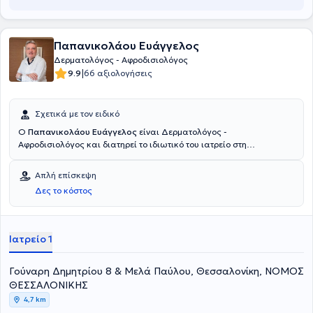
Παπανικολάου Ευάγγελος
Δερματολόγος - Αφροδισιολόγος
|
9.9
66 αξιολογήσεις
Σχετικά με τον ειδικό
Ο
Παπανικολάου Ευάγγελος
είναι Δερματολόγος -
Αφροδισιολόγος και διατηρεί το ιδιωτικό του ιατρείο στη
Θεσσαλονίκη. Είναι πτυχιούχος Ιατρικής απο την Ιατρική Σχολή του
Δημοκρίτειου Πανεπιστήμιου και κάτοχος Μεταπτυχιακού Τίτλου
Απλή επίσκεψη
Σπουδών. Ο ιατρός ειδικεύτηκε στη Δερματολογία στο Νοσοκομείο
Δες το κόστος
Αφροδίσιων και Δερματικών Νόσων Θεσσαλονίκης ενώ στο ιατρείο
του αναλαμβάνει πλήθος περιστατικών που άπτονται όλου του
φάσματος της Ειδικότητάς του.
Ιατρείο 1
Γούναρη Δημητρίου 8 & Μελά Παύλου, Θεσσαλονίκη, ΝΟΜΟΣ
ΘΕΣΣΑΛΟΝΙΚΗΣ
4,7 km