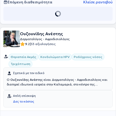
Επόμενη διαθεσιμότητα
Κλείσε ραντεβού
Ουζουνίδης Ανέστης
Δερματολόγος - Αφροδισιολόγος
|
9.2
53 αξιολογήσεις
Θεραπεία Ακμής
Κονδυλώματα HPV
Ροδόχρους νόσος
Τριχόπτωση
Σχετικά με τον ειδικό
Ο
Ουζουνίδης Ανέστης
είναι Δερματολόγος - Αφροδισιολόγος και
διατηρεί ιδιωτικά ιατρεία στην Καλαμαριά, στο κέντρο της
Θεσσαλονίκης και στην Πολίχνη. Ολοκλήρωσε τις σπουδές του στην
Ιατρική Σχολή του Πανεπιστημίου La Sapienza στη Ρώμη.
Απλή επίσκεψη
Ειδικεύτηκε στην Παθολογία στο Γενικό Νοσοκομείο "Άγιος Παύλος"
Δες το κόστος
στη Θεσσαλονίκη και στο Νοσοκομείο "Norwalk Connecticat".
Παράλληλα, εξειδικεύτηκε στη Δερματολογία - Αφροδισιολογία
στην Πανεπιστημιακή Κλινική του Νοσοκομείου Αφροδίσιων και