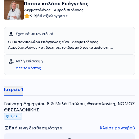
Παπανικολάου Ευάγγελος
Δερματολόγος - Αφροδισιολόγος
|
9.9
66 αξιολογήσεις
Σχετικά με τον ειδικό
Ο
Παπανικολάου Ευάγγελος
είναι Δερματολόγος -
Αφροδισιολόγος και διατηρεί το ιδιωτικό του ιατρείο στη
Θεσσαλονίκη. Είναι πτυχιούχος Ιατρικής απο την Ιατρική Σχολή του
Δημοκρίτειου Πανεπιστήμιου και κάτοχος Μεταπτυχιακού Τίτλου
Απλή επίσκεψη
Σπουδών. Ο ιατρός ειδικεύτηκε στη Δερματολογία στο Νοσοκομείο
Δες το κόστος
Αφροδίσιων και Δερματικών Νόσων Θεσσαλονίκης ενώ στο ιατρείο
του αναλαμβάνει πλήθος περιστατικών που άπτονται όλου του
φάσματος της Ειδικότητάς του.
Ιατρείο 1
Γούναρη Δημητρίου 8 & Μελά Παύλου, Θεσσαλονίκη, ΝΟΜΟΣ
ΘΕΣΣΑΛΟΝΙΚΗΣ
2,6 km
Επόμενη διαθεσιμότητα
Κλείσε ραντεβού