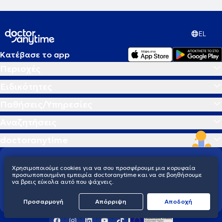
EL
Κατέβασε το app
Περιοχές
Ειδικότητες
Παθήσεις/Υπηρεσίες
Αναζητήσεις
doctoranytime
Διαμορφώνουμε το μέλλον της υγείας
Χρησιμοποιούμε cookies για να σου προσφέρουμε μια κορυφαία
προσωποποιημένη εμπειρία doctoranytime και να σε βοηθήσουμε
παγκοσμίως
να βρεις εύκολα αυτό που ψάχνεις.
Ελλάδα
Βέλγιο
Μεξικό
Κολομβία
Εκουαδόρ
Γουατεμάλα
Βραζιλία
Προσαρμογή
Απόρριψη
Aποδοχή