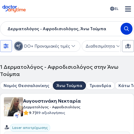
doctoranytime
EL
Δερματολόγος - Αφροδισιολόγος, Άνω Τούμπα
DO+ Προνομιακές τιμές
Διαθεσιμότητα
Υ
1
Δερματολόγος - Αφροδισιολόγος στην Άνω
Τούμπα
Νομός Θεσσαλονίκης
Άνω Τούμπα
Τριανδρία
Κάτω Τ
Αυγουστινάκη Νεκταρία
Δερματολόγος - Αφροδισιολόγος
|
9.7
89 αξιολογήσεις
Laser αποτρίχωσης