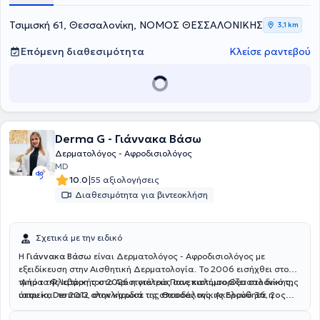
Τσιμισκή 61, Θεσσαλονίκη, ΝΟΜΟΣ ΘΕΣΣΑΛΟΝΙΚΗΣ
3,1 km
Επόμενη διαθεσιμότητα
Κλείσε ραντεβού
Derma G - Γιάννακα Βάσω
Δερματολόγος - Αφροδισιολόγος
MD
|
10.0
55 αξιολογήσεις
Διαθεσιμότητα για βιντεοκλήση
Σχετικά με την ειδικό
Η
Γιάννακα Βάσω
είναι Δερματολόγος - Αφροδισιολόγος με
εξειδίκευση στην Αισθητική Δερματολογία. Το 2006 εισήχθει στο
τμήμα της Ιατρικής στο Αριστοτέλειο Πανεπιστήμιο Θεσσαλονίκης,
Από το Φλεβάρη του 2026 η γιατρός σας καλωσορίζει στο δικό της
όπου και το 2012 ολοκλήρωσε τις σπουδές της. Ακολούθησε η
ιατρείο,
DermaG
, στην καρδιά της Θεσσαλονίκης
Ερμού 36, 2ος
έναρξη της ειδικότητας της (του γενικού τμήματος) στην Παθολογική
όροφος
και είναι έτοιμη να σας παρέχει άριστης ποιότητας