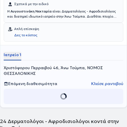
Σχετικά με την ειδικό
Η
Αυγουστινάκη Νεκταρία
είναι Δερματολόγος - Αφροδισιολόγος
και διατηρεί ιδιωτικό ιατρείο στην Άνω Τούμπα. Διαθέτει πτυχίο
Ιατρικής από το Αριστοτέλειο Πανεπιστήμιο Θεσσαλονίκης και
ειδικεύτηκε στην Δερματολογία - Αφροδισιολογία στο νοσοκομείο
Απλή επίσκεψη
αφροδίσιων και δερματικών νόσων στη Θεσσαλονίκη. Επίσης, έχει
Δες το κόστος
κάνει μετεκπαίδευση στο Gardiff της Ουαλίας. Τέλος, έχει
συμμετάσχει σε συνέδρια στο εξωτερικό και στο εσωτερικό, ενώ
έχει συγγράψει επιστημονικά άρθρά σε περιοδικά εξωτερικού και
εσωτερικού.
Ιατρείο 1
Χριστόφορου Περραιβού 46, Άνω Τούμπα, ΝΟΜΟΣ
ΘΕΣΣΑΛΟΝΙΚΗΣ
Επόμενη διαθεσιμότητα
Κλείσε ραντεβού
24
Δερματολόγοι - Αφροδισιολόγοι κοντά στην