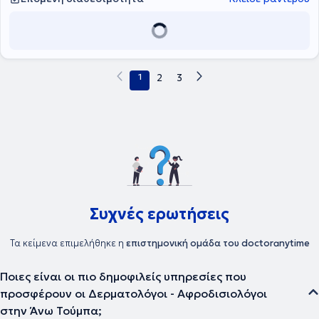
posters σε ελληνικά και ευρωπαϊκά συνέδρια, ενώ έχει
παρακολουθήσει συνέδρια και ημερίδες με στόχο τη συνεχή
κατάρτιση στο κλάδο της Δερματολογίας - Αφροδισιολογίας. Τέλος,
η γιατρός είναι μέλος του Ιατρικού Συλλόγου Θεσσαλονίκης, της
Επαγγελματικής Ένωσης Δερματολόγων - Αφροδισιολόγων, της
Ελληνικής Δερματολογικής - Αφροδισιολογικής Εταιρείας και της
1
2
3
Ελληνικής Δερματοχειρουργικής Εταιρείας.
Συχνές ερωτήσεις
Τα κείμενα επιμελήθηκε η
επιστημονική ομάδα του doctoranytime
Ποιες είναι οι πιο δημοφιλείς υπηρεσίες που
προσφέρουν οι Δερματολόγοι - Αφροδισιολόγοι
στην Άνω Τούμπα;