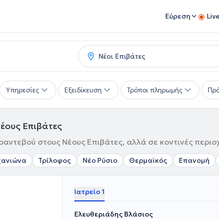
Εύρεση
Liv
Υπηρεσίες
Εξειδίκευση
Τρόποι πληρωμής
Πρό
έους Επιβάτες
ραντεβού στους Νέους Επιβάτες, αλλά σε κοντινές περιο
χανιώνα
Τρίλοφος
Νέο Ρύσιο
Θερμαϊκός
Επανομή
Ιατρείο 1
Ελευθεριάδης Βλάσιος