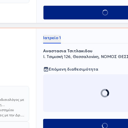
Κλείσε ραντεβού
Ιατρείο 1
Αναστασια Τσιτλακιδου
I. Τσιμισκή 126, Θεσσαλονίκη, ΝΟΜΟΣ ΘΕ
Επόμενη διαθεσιμότητα
οδισιολόγος με
η
ιστημίου
ς με την Δρ.
ε για δύο έτη
ησε τίτλο
Κλείσε ραντεβού
ογίας και