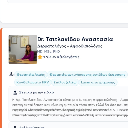
περιοδικά εξωτερικού και εσωτερικού.
Dr. Τσιτλακίδου Αναστασία
Δερματολόγος - Αφροδισιολόγος
MD, MSc, PhD
|
9.9
305 αξιολογήσεις
Θεραπεία Ακμής
Θεραπεία αντιγήρανσης ρυτίδων έκφρασης
Κονδυλώματα HPV
Σπίλοι (ελιές)
Laser αποτρίχωσης
Σχετικά με την ειδικό
Η Δρ. Τσιτλακίδου Αναστασία είναι μια έμπειρη Δερματολόγος - Αφρ
εκτενή εκπαίδευση και κλινική εμπειρία τόσο στην Ελλάδα όσο και στ
Γερμανία. Αποφοίτησε από την Ιατρική Σχολή του Αριστοτελείου Πανεπ
Διατηρεί ιδιωτικό ιατρείο στη θεσσαλονίκη από το 2020
Θεσσαλονίκης το 2009. Εκπαιδεύτηκε επί 5ετίας στην ειδικότητα της
(Dermatreatment dermatology) και απο το 2024, κατόπιν συνεργασία
Δερματολογίας - Αφροδισιολογίας στην Γερμανία και έπειτα εργάστηκ
Τσαουση, το ιδιωτικό ιατρείο Secondskin Dermatology. Το 2023 απέκτ
ως Δερματολόγος- Αφροδισιολόγος στον τομέα της δερματικής ογκολ
Μεταπτυχιακών Σπουδών στον Τομέα της Δερματοσκόπησης του
Απλή επίσκεψη