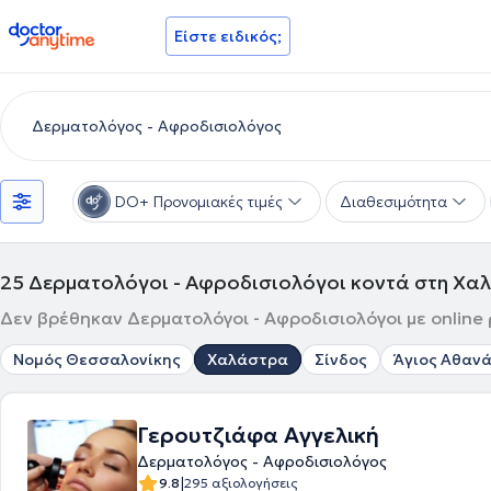
doctoranytime
Είστε ειδικός;
DO+ Προνομιακές τιμές
Διαθεσιμότητα
25
Δερματολόγοι - Αφροδισιολόγοι κοντά στη Χα
Δεν βρέθηκαν Δερματολόγοι - Αφροδισιολόγοι με online
Νομός Θεσσαλονίκης
Χαλάστρα
Σίνδος
Άγιος Αθαν
Γερουτζιάφα Αγγελική
Δερματολόγος - Αφροδισιολόγος
|
9.8
295 αξιολογήσεις