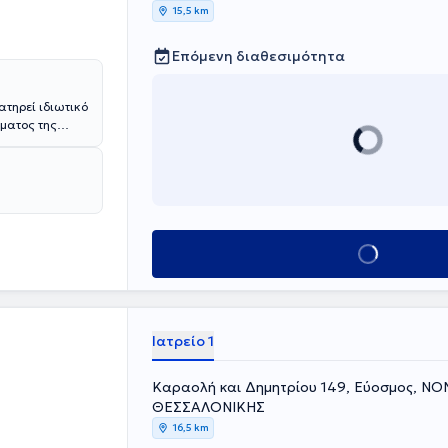
15,5 km
Επόμενη διαθεσιμότητα
ατηρεί ιδιωτικό
ήματος της
λείου
ροδισιολογία
επιστημίου
Γενικού
ι σε πληθώρα
ικής -
εσίες
Κλείσε ραντεβού
μετωπίζει
Ιατρείο 1
Καραολή και Δημητρίου 149, Εύοσμος, Ν
ΘΕΣΣΑΛΟΝΙΚΗΣ
16,5 km