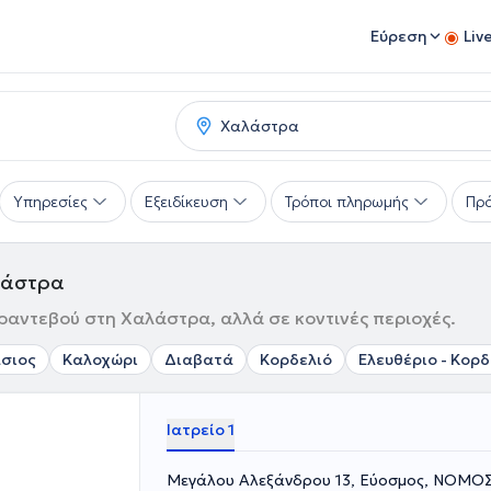
Εύρεση
Liv
Υπηρεσίες
Εξειδίκευση
Τρόποι πληρωμής
Πρό
λάστρα
 ραντεβού στη Χαλάστρα, αλλά σε κοντινές περιοχές.
άσιος
Καλοχώρι
Διαβατά
Κορδελιό
Ελευθέριο - Κορδ
Ιατρείο 1
Μεγάλου Αλεξάνδρου 13, Εύοσμος, ΝΟΜ