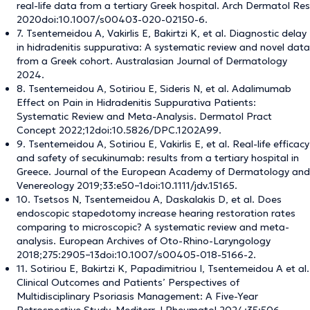
real-life data from a tertiary Greek hospital. Arch Dermatol Res
2020doi:10.1007/s00403-020-02150-6.
7. Tsentemeidou A, Vakirlis E, Bakirtzi K, et al. Diagnostic delay
in hidradenitis suppurativa: A systematic review and novel data
from a Greek cohort. Australasian Journal of Dermatology
2024.
8. Tsentemeidou A, Sotiriou E, Sideris N, et al. Adalimumab
Effect on Pain in Hidradenitis Suppurativa Patients:
Systematic Review and Meta-Analysis. Dermatol Pract
Concept 2022;12doi:10.5826/DPC.1202A99.
9. Tsentemeidou A, Sotiriou E, Vakirlis E, et al. Real-life efficacy
and safety of secukinumab: results from a tertiary hospital in
Greece. Journal of the European Academy of Dermatology and
Venereology 2019;33:e50–1doi:10.1111/jdv.15165.
10. Tsetsos N, Tsentemeidou A, Daskalakis D, et al. Does
endoscopic stapedotomy increase hearing restoration rates
comparing to microscopic? A systematic review and meta-
analysis. European Archives of Oto-Rhino-Laryngology
2018;275:2905–13doi:10.1007/s00405-018-5166-2.
11. Sotiriou E, Bakirtzi K, Papadimitriou I, Tsentemeidou A et al.
Clinical Outcomes and Patients’ Perspectives of
Multidisciplinary Psoriasis Management: A Five-Year