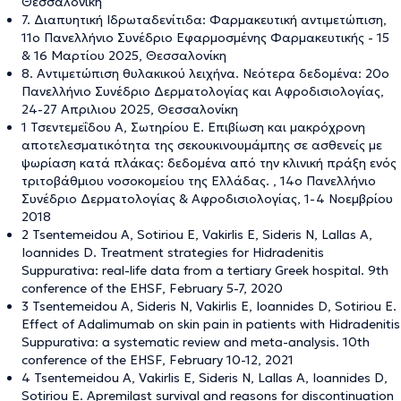
Θεσσαλονίκη
7. Διαπυητική Ιδρωταδενίτιδα: Φαρμακευτική αντιμετώπιση,
11ο Πανελλήνιο Συνέδριο Εφαρμοσμένης Φαρμακευτικής - 15
& 16 Μαρτίου 2025, Θεσσαλονίκη
8. Αντιμετώπιση θυλακικού λειχήνα. Νεότερα δεδομένα: 20ο
Πανελλήνιο Συνέδριο Δερματολογίας και Αφροδισιολογίας,
24-27 Απριλιου 2025, Θεσσαλονίκη
1 Τσεντεμεΐδου Α, Σωτηρίου Ε. Επιβίωση και μακρόχρονη
αποτελεσματικότητα της σεκουκινουμάμπης σε ασθενείς με
ψωρίαση κατά πλάκας: δεδομένα από την κλινική πράξη ενός
τριτοβάθμιου νοσοκομείου της Ελλάδας. , 14ο Πανελλήνιο
Συνέδριο Δερματολογίας & Αφροδισιολογίας, 1-4 Νοεμβρίου
2018
2 Tsentemeidou A, Sotiriou E, Vakirlis E, Sideris N, Lallas A,
Ioannides D. Treatment strategies for Hidradenitis
Suppurativa: real-life data from a tertiary Greek hospital. 9th
conference of the EHSF, February 5-7, 2020
3 Tsentemeidou A, Sideris N, Vakirlis E, Ioannides D, Sotiriou E.
Effect of Adalimumab on skin pain in patients with Hidradenitis
Suppurativa: a systematic review and meta-analysis. 10th
conference of the EHSF, February 10-12, 2021
4 Tsentemeidou A, Vakirlis E, Sideris N, Lallas A, Ioannides D,
Sotiriou E. Apremilast survival and reasons for discontinuation