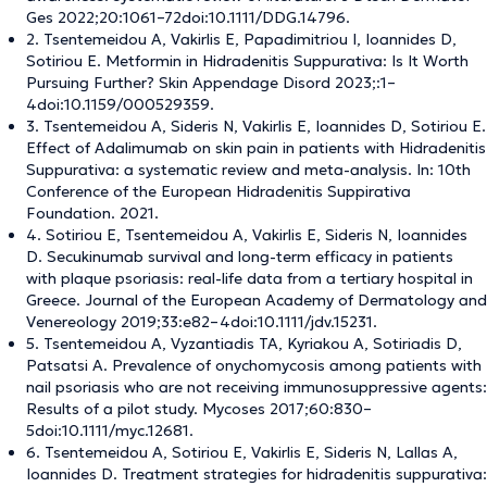
Ges 2022;20:1061–72doi:10.1111/DDG.14796.
2. Tsentemeidou A, Vakirlis E, Papadimitriou I, Ioannides D,
Sotiriou E. Metformin in Hidradenitis Suppurativa: Is It Worth
Pursuing Further? Skin Appendage Disord 2023;:1–
4doi:10.1159/000529359.
3. Tsentemeidou A, Sideris N, Vakirlis E, Ioannides D, Sotiriou E.
Effect of Adalimumab on skin pain in patients with Hidradenitis
Suppurativa: a systematic review and meta-analysis. In: 10th
Conference of the European Hidradenitis Suppirativa
Foundation. 2021.
4. Sotiriou E, Tsentemeidou A, Vakirlis E, Sideris N, Ioannides
D. Secukinumab survival and long-term efficacy in patients
with plaque psoriasis: real-life data from a tertiary hospital in
Greece. Journal of the European Academy of Dermatology and
Venereology 2019;33:e82–4doi:10.1111/jdv.15231.
5. Tsentemeidou A, Vyzantiadis TA, Kyriakou A, Sotiriadis D,
Patsatsi A. Prevalence of onychomycosis among patients with
nail psoriasis who are not receiving immunosuppressive agents:
Results of a pilot study. Mycoses 2017;60:830–
5doi:10.1111/myc.12681.
6. Tsentemeidou A, Sotiriou E, Vakirlis E, Sideris N, Lallas A,
Ioannides D. Treatment strategies for hidradenitis suppurativa: