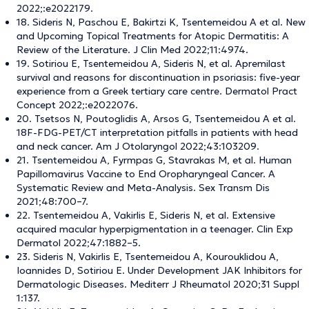
2022;:e2022179.
18. Sideris N, Paschou E, Bakirtzi K, Tsentemeidou A et al. New
and Upcoming Topical Treatments for Atopic Dermatitis: A
Review of the Literature. J Clin Med 2022;11:4974.
19. Sotiriou E, Tsentemeidou A, Sideris N, et al. Apremilast
survival and reasons for discontinuation in psoriasis: five-year
experience from a Greek tertiary care centre. Dermatol Pract
Concept 2022;:e2022076.
20. Tsetsos N, Poutoglidis A, Arsos G, Tsentemeidou A et al.
18F-FDG-PET/CT interpretation pitfalls in patients with head
and neck cancer. Am J Otolaryngol 2022;43:103209.
21. Tsentemeidou A, Fyrmpas G, Stavrakas M, et al. Human
Papillomavirus Vaccine to End Oropharyngeal Cancer. A
Systematic Review and Meta-Analysis. Sex Transm Dis
2021;48:700–7.
22. Tsentemeidou A, Vakirlis E, Sideris N, et al. Extensive
acquired macular hyperpigmentation in a teenager. Clin Exp
Dermatol 2022;47:1882–5.
23. Sideris N, Vakirlis E, Tsentemeidou A, Kourouklidou A,
Ioannides D, Sotiriou E. Under Development JAK Inhibitors for
Dermatologic Diseases. Mediterr J Rheumatol 2020;31 Suppl
1:137.