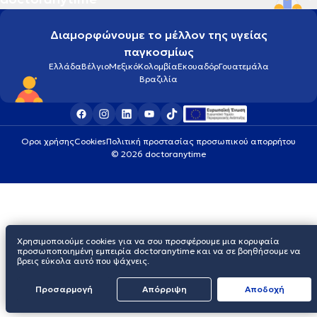
Διαμορφώνουμε το μέλλον της υγείας
παγκοσμίως
Ελλάδα
Βέλγιο
Μεξικό
Κολομβία
Εκουαδόρ
Γουατεμάλα
Βραζιλία
Οροι χρήσης
Cookies
Πολιτική προστασίας προσωπικού απορρήτου
© 2026 doctoranytime
Χρησιμοποιούμε cookies για να σου προσφέρουμε μια κορυφαία
προσωποποιημένη εμπειρία doctoranytime και να σε βοηθήσουμε να
βρεις εύκολα αυτό που ψάχνεις.
Προσαρμογή
Απόρριψη
Aποδοχή