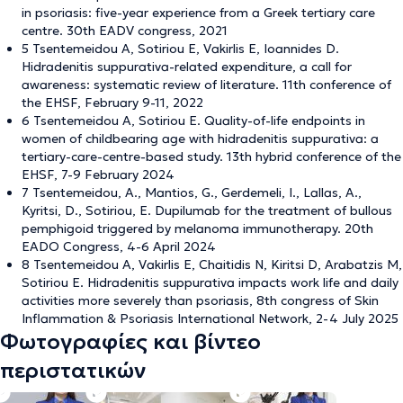
in psoriasis: five-year experience from a Greek tertiary care
centre. 30th EADV congress, 2021
5 Tsentemeidou A, Sotiriou E, Vakirlis E, Ioannides D.
Hidradenitis suppurativa-related expenditure, a call for
awareness: systematic review of literature. 11th conference of
the EHSF, February 9-11, 2022
6 Tsentemeidou A, Sotiriou E. Quality-of-life endpoints in
women of childbearing age with hidradenitis suppurativa: a
tertiary-care-centre-based study. 13th hybrid conference of the
EHSF, 7-9 February 2024
7 Tsentemeidou, A., Mantios, G., Gerdemeli, I., Lallas, A.,
Kyritsi, D., Sotiriou, E. Dupilumab for the treatment of bullous
pemphigoid triggered by melanoma immunotherapy. 20th
EADO Congress, 4-6 April 2024
8 Tsentemeidou Α, Vakirlis Ε, Chaitidis Ν, Kiritsi D, Arabatzis M,
Sotiriou E. Hidradenitis suppurativa impacts work life and daily
activities more severely than psoriasis, 8th congress of Skin
Inflammation & Psoriasis International Network, 2-4 July 2025
Φωτογραφίες και βίντεο
περιστατικών