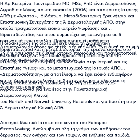
Η Δρ Κατερίνα Τσεντεμεΐδου MD, MSc, PhD είναι Δερματολόγος-
Αφροδισιολόγος, πρώτη εισακτέα (2006) και απόφοιτος Ιατρικής
ΑΠΘ με «Άριστα», Διδάκτωρ, Μεταδιδακτορική Ερευνήτρια και
Επιστημονική Συνεργάτης της Ά Δερματολογικής ΑΠΘ, στην
οποία πραγματοποιεί ειδικό ιατρείο Ψωρίασης και
Ιδρωταδενίτιδας και όπου συμμετέχει ως ερευνήτρια σε 6
ερευνητικά πρωτόκολλα. Πραγματοποιεί μαθήματα
Η διδακτορική της διατριβή είχε θέμα τη Διαπυητική
Δερματολογίας στους φοιτητές Ιατρικής ΑΠΘ. Έχει αυτή τη στιγμή
Ιδρωταδενίτιδα και η μεταδιδακτορική της έρευνα αφορά στο
24 δημοσιεύσεις σε διεθνή ιατρικά περιοδικά και πραγματοποιεί
θυλακικό λειχήνα. Έχει ολοκληρώσει το μεταπτυχιακό της
τακτικά ομιλίες σε ιατρικά συνέδρια.
Ιατρικής ΑΠΘ «Ερευνητική Μεθοδολογία στην Ιατρική και τις
Επιστήμες Υγείας» και το μεταπτυχιακό της Ιατρικής ΑΠΘ
«Δερματοσκόπηση», με αποτέλεσμα να έχει ειδικό ενδιαφέρον
για τη Δερματοογκολογία, τη Χαρτογράφηση σπίλων και τη
Πραγματοποίησε την ειδίκευσή της στη Δερματολογία-
Δερματοχειρουργική.
Αφροδισιολογία για ένα έτος στην Πανεπιστημιακή
Δερματολογική Κλινική
του Norfolk and Norwich University Hospitals και για δύο έτη στην
Ά Δερματολογική Κλινική ΑΠθ.
Διατηρεί Ιδιωτικό Ιατρείο στο κέντρο του Ευόσμου
Θεσσαλονίκης. Αναλαμβάνει όλη τη γκάμα των παθήσεων του
δέρματος, των ονύχων και των τριχών, σε ενήλικες και παιδιά.