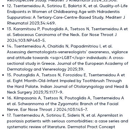
Retrospective Study. Mediterr J Rheumatol 2024;35:506.
12. Tsentemeidou A, Sotiriou E, Bakirtzi K, et al. Quality-of-Life
Endpoints in Women of Childbearing Age with Hidradenitis
Suppurativa: A Tertiary-Care-Centre-Based Study. Mediterr J
Rheumatol 2023;34:469.
13. Karamitsou P, Poutoglidis A, Tsetsos N, Tsentemeidou A et
al. Sebaceous Carcinoma of the Neck. Ear Nose Throat J
2024;103:NP463–5.
14. Tsentemeidou A, Chaitidis N, Papadimitriou I, et al.
Assessing dermatologists‐venereologists’ awareness, vigilance
and attitude towards <scp>LGBT</scp> individuals: A cross‐
sectional study in Greece. Journal of the European Academy of
Dermatology and Venereology 2025;39.
15. Poutoglidis A, Tsetsos N, Forozidou E, Tsentemeidou A et
al. Eight Month-Old-Infant Impaled by Toothbrush Through
the Hard Palate. Indian Journal of Otolaryngology and Head &
Neck Surgery 2023;75:1177–9.
16. Kilmpasanis A, Tsetsos N, Poutoglidis A, Tsentemeidou A
et al. Schwannoma of the Zygomatic Branch of the Facial
Nerve. Ear Nose Throat J 2024;103:145–7.
17. Tsentemeidou A, Sotiriou E, Sideris N, et al. Apremilast in
psoriasis patients with serious comorbidities: a case series and
systematic review of literature. Dermatol Pract Concept