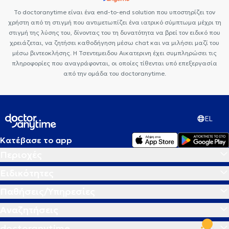
Κρυολιπόλυση
Βλεφαροπλαστική
Θηλώματα
Κυτταρίτιδα
Το doctoranytime είναι ένα end-to-end solution που υποστηρίζει τον
Απολέπιση προσώπου
Έρπης
χρήστη από τη στιγμή που αντιμετωπίζει ένα ιατρικό σύμπτωμα μέχρι τη
στιγμή της λύσης του, δίνοντας του τη δυνατότητα να βρεί τον ειδικό που
χρειάζεται, να ζητήσει καθοδήγηση μέσω chat και να μιλήσει μαζί του
μέσω βιντεοκλήσης. Η Τσεντεμειδου Αικατερινη έχει συμπληρώσει τις
πληροφορίες που αναγράφονται, οι οποίες τίθενται υπό επεξεργασία
από την ομάδα του doctoranytime.
EL
Κατέβασε το app
Περιοχές
Ειδικότητες
Παθήσεις/Υπηρεσίες
Αναζητήσεις
doctoranytime