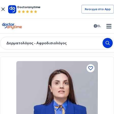
Doctoranytime
Άνοιγμα στο App
doctoranytime
EL
Δερματολόγος - Αφροδισιολόγος