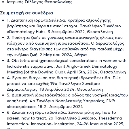
Ιατρικός Σύλλογος Θεσσαλονίκης
Συμμετοχή σε συνέδρια
1. Διαπυητική ιδρωταδενίτιδα. Κριτήρια αξιολόγησης
βαρύτητας και θεραπευτικοί στόχοι. Πανελλήνιο Συνέδριο
«Dermatology Hub». 3 Δεκεμβρίου 2022, Θεσσαλονίκη
2. Ποιότητα ζωής σε γυναίκες αναπαραγωγικής ηλικίας που
πάσχουν από διαπυητική ιδρωταδενίτιδα. Ο δερματολόγος
στο κέντρο διαχείρισης των ασθενών από την παιδική μέχρι
την ενήλικο ζωή. 2 Μαρτίου 2024, Αθήνα
3. Obstetric and gynaecological considerations in women with
hidradenitis suppurativa. Joint Anglo-Greek Dermatology
Meeting (of the Dowling Club). April 15th, 2024, Θεσσαλονίκη
4. Έγκαιρη διάγνωση στη διαπυητική ιδρωταδενίτιδα. Πώς
μπορεί να επιτευχθεί; 19ο Πανελλήνιο Συνέδριο
Δερματολογίας. 18 Απριλίου 2024, Θεσσαλονίκη
5. Διαπυητική ιδρωταδενίτιδα: ο ρόλος της νοσηλεύτριας/του
νοσηλευτή: 4ο Συνέδριο Νοσηλευτικής Υπηρεσίας, ΓΝΘ
«Ιπποκράτειο», 18-2- Δεκεμβρίου 2024
6. Διαπυητική ιδρωταδενίτιδα: Συννοσηρότητες: how to
screen, how to treat. 2ο Πανελλήνιο Συνέδριο, Thessderma
Interaction- Innovation- Inspiration, 24-26 Ιανουαρίου 2025,