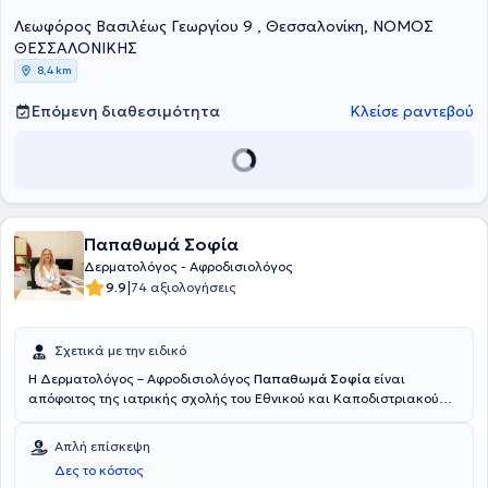
μυρμηγκιών, κονδυλωμάτων, καλοήθων ογκιδίων του δέρματος,
Λεωφόρος Βασιλέως Γεωργίου 9 , Θεσσαλονίκη, ΝΟΜΟΣ
αλλά και την PUVA θεραπεία όπου χρησιμοποιείται από τον γιατρό
για την αντιμετώπιση προβλημάτων ψωρίασης, γυροειδούς
ΘΕΣΣΑΛΟΝΙΚΗΣ
αλωπεκίας και λεύκης.
8,4 km
Επόμενη διαθεσιμότητα
Κλείσε ραντεβού
Παπαθωμά Σοφία
Δερματολόγος - Αφροδισιολόγος
|
9.9
74 αξιολογήσεις
Σχετικά με την ειδικό
Η Δερματολόγος – Αφροδισιολόγος
Παπαθωμά Σοφία
είναι
απόφοιτος της ιατρικής σχολής του Εθνικού και Καποδιστριακού
Πανεπιστημίου Αθηνών- ΕΚΠΑ (2004) και της οδοντιατρικής σχολής
του Αριστοτελείου Πανεπιστημίου Θεσσαλονίκης - ΑΠΘ (2013) και
Απλή επίσκεψη
κάτοχος του Μετεκπαιδευτικού διπλώματος Βασικές αρχές
Δες το κόστος
Ογκολογίας του ΕΚΠΑ (2005) καθώς και της Διοίκησης Μονάδων