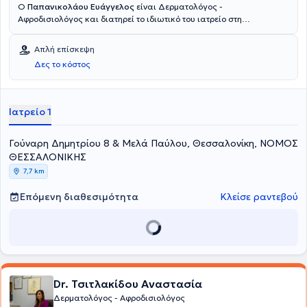
Ο
Παπανικολάου Ευάγγελος
είναι Δερματολόγος -
Αφροδισιολόγος και διατηρεί το ιδιωτικό του ιατρείο στη
Θεσσαλονίκη. Είναι πτυχιούχος Ιατρικής απο την Ιατρική Σχολή του
Δημοκρίτειου Πανεπιστήμιου και κάτοχος Μεταπτυχιακού Τίτλου
Απλή επίσκεψη
Σπουδών. Ο ιατρός ειδικεύτηκε στη Δερματολογία στο Νοσοκομείο
Δες το κόστος
Αφροδίσιων και Δερματικών Νόσων Θεσσαλονίκης ενώ στο ιατρείο
του αναλαμβάνει πλήθος περιστατικών που άπτονται όλου του
φάσματος της Ειδικότητάς του.
Ιατρείο 1
Γούναρη Δημητρίου 8 & Μελά Παύλου, Θεσσαλονίκη, ΝΟΜΟΣ
ΘΕΣΣΑΛΟΝΙΚΗΣ
7,7 km
Επόμενη διαθεσιμότητα
Κλείσε ραντεβού
Dr. Τσιτλακίδου Αναστασία
Δερματολόγος - Αφροδισιολόγος