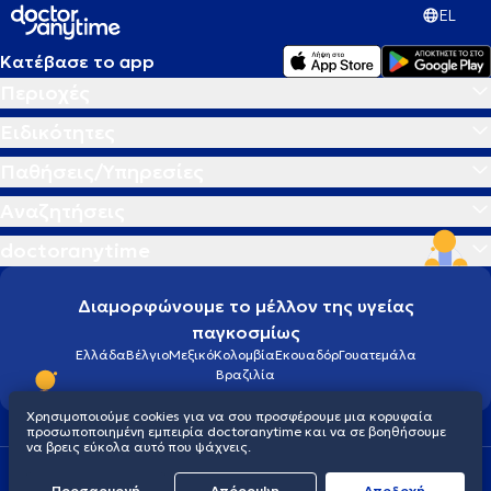
EL
Κατέβασε το app
Περιοχές
Ειδικότητες
Παθήσεις/Υπηρεσίες
Αναζητήσεις
doctoranytime
Διαμορφώνουμε το μέλλον της υγείας
παγκοσμίως
Ελλάδα
Βέλγιο
Μεξικό
Κολομβία
Εκουαδόρ
Γουατεμάλα
Βραζιλία
Χρησιμοποιούμε cookies για να σου προσφέρουμε μια κορυφαία
προσωποποιημένη εμπειρία doctoranytime και να σε βοηθήσουμε
να βρεις εύκολα αυτό που ψάχνεις.
Οροι χρήσης
Cookies
Πολιτική προστασίας προσωπικού απορρήτου
Προσαρμογή
Απόρριψη
Aποδοχή
© 2026 doctoranytime