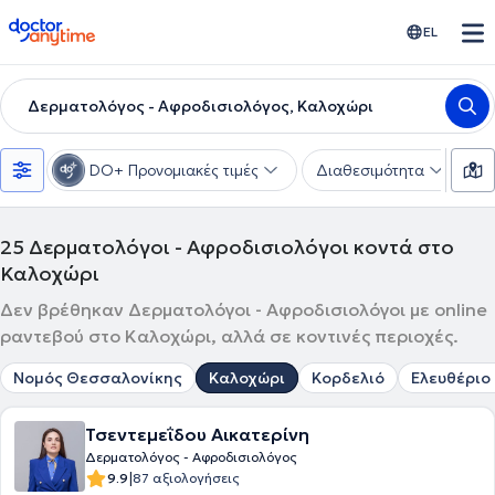
doctoranytime
EL
Δερματολόγος - Αφροδισιολόγος, Καλοχώρι
DO+ Προνομιακές τιμές
Διαθεσιμότητα
Υ
25
Δερματολόγοι - Αφροδισιολόγοι κοντά στο
Καλοχώρι
Δεν βρέθηκαν Δερματολόγοι - Αφροδισιολόγοι με online
ραντεβού στο Καλοχώρι, αλλά σε κοντινές περιοχές.
Νομός Θεσσαλονίκης
Καλοχώρι
Κορδελιό
Ελευθέριο 
Τσεντεμεΐδου Αικατερίνη
Δερματολόγος - Αφροδισιολόγος
|
9.9
87 αξιολογήσεις