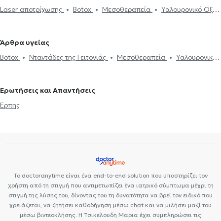
Laser αποτρίχωσης
Botox
Μεσοθεραπεία
Υαλουρονικό Οξύ -
Αφροδισιολόγοι στην Περαία
Fillers
Απολέπιση προσώπου
Θεραπεία Ακμής
Ακμή
Ηλεκτρονική συνταγογράφηση
Τριχοτιλλομανία
Αντιμετώπιση
Άρθρα υγείας
σμηγματορροϊκής δερματίτιδας
Ακτινική κεράτωση
Ξηροδερμία
Botox
Νταντάδες της Γειτονιάς
Μεσοθεραπεία
Υαλουρονικό
Ιατρικές βεβαιώσεις
Πιστοποιητικά υγείας για εργασία
Οξύ - Fillers
Καθαρισμός προσώπου
Μελάνωμα
Νταντάδες της Γειτονιάς
Καθαρισμός προσώπου
Fractional
Κονδυλώματα HPV
Νήματα Προσώπου (Lifting)
Σεξουαλικώς
laser
Ευρυαγγείες
Αφαίρεση τατουάζ (tattoo)
Κρυολιπόλυση
Ερωτήσεις και Απαντήσεις
μεταδιδόμενα νοσήματα (ΣΜΝ)
Fractional laser
Θεραπεία
Έρπης
Ακμής
Laser αποτρίχωσης
Έκζεμα
Ψωρίαση
Κρυολιπόλυση
Βλεφαροπλαστική
Θηλώματα
Κυτταρίτιδα
Απολέπιση προσώπου
Έρπης
Το doctoranytime είναι ένα end-to-end solution που υποστηρίζει τον
χρήστη από τη στιγμή που αντιμετωπίζει ένα ιατρικό σύμπτωμα μέχρι τη
στιγμή της λύσης του, δίνοντας του τη δυνατότητα να βρεί τον ειδικό που
χρειάζεται, να ζητήσει καθοδήγηση μέσω chat και να μιλήσει μαζί του
μέσω βιντεοκλήσης. Η Τσικελουδη Μαρια έχει συμπληρώσει τις