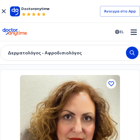
Doctoranytime
Άνοιγμα στο App
doctoranytime
EL
Δερματολόγος - Αφροδισιολόγος