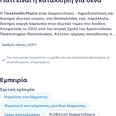
Γιατί είναι η κατάλληλη για σένα
Η
Τσικελούδη Μαρία
είναι Δερματολόγος - Αφροδισιολόγος και
διατηρεί ιδιωτικό ιατρείο, στη Θεσσαλονίκη, ενώ, παράλληλα,
διατηρεί ενεργή παρουσία στον ιδιωτικό τομέα στο Λονδίνο.
Aποφοίτησε το 2002 από την Ιατρική Σχολή του Αριστοτελείου
Πανεπιστημίου Θεσσαλονίκης. Κατόπιν τρίμηνης εκπαίδευσης στο
Γ.Ν. Λάρισας, ολοκλήρωσε την υπηρεσία υπαίθρου στο Π.Ι.
Κοιλάδας του Κ.Υ. Τυρνάβου και, στη συνέχεια, εργάστηκε στην
Αριθμός αδείας: 52371
ιδιωτική Παθολογική Κλινική "Δημοσθένης Βουβαλούδης".
Aργότερα, τοποθετήθηκε στην Ά Παθολογική του Γ.Ν. Σερρών,
Την περιγραφή επιμελείται η ομάδα του doctoranytime βασισμένη σε
όπου ολοκλήρωσε την εκπαίδευσή της στο κομμάτι της
επαληθευμένες πληροφορίες.
Παθολογίας. Τα επόμενα τέσσερα έτη, διατέλεσε Επιστημονικός
Συνεργάτης, σε θέση ειδικευόμενου, στη Νεφρολογική Κλινική του
Γ.Ν. Παπαγεωργίου. Το 2014, και αφότου έλαβε τον τίτλο της
Εμπειρία
ιατρικής ειδικότητας της Δερματολογίας - Αφροδισιολογίας,
μετέβη στο Λονδίνο, όπου δραστηριοποιήθηκε σε νοσοκομεία του
Σχετική εμπειρία
Βρετανικού Εθνικού Συστήματος Υγείας (NHS). Πιο συγκεκριμένα,
εργάστηκε ως Επιμελήτρια στα νοσοκομεία Luton & Dunstable
Καρκίνος του δέρματος
Hospital, όπου αργότερα διετέλεσε και Honorary Consultant στην
Θεραπεία αντιγήρανσης ρυτίδων έκφρασης
Παιδοδερματολογία, στο Princess Alexandra Hospital και στο
North Middlesex Hospital. Στο τελευταίο μάλιστα, ανέλαβε και τη
Αισθητική δερματολογία
Laser αποτρίχωσης