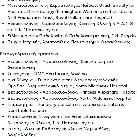
Μετεκπαίδευση στη Δερματολογία Παίδων, British Society for
Pediatric Dermatology (Birmingham Women’s and Children’s
NHS Foundation Trust, Royal Hallamshire Hospital)
Δερματολόγος- Αφροδισιολόγος, Κρατική Κλινική Ν.Α.Δ.Ν.Θ
και Γ.Ν. "Παπαγεωργίου"
Ειδίκευση στην Παθολογία, Ά Παθολογική κλινική, Γ.Ν. Σερρών
Πτυχίο Ιατρικής, Αριστοτέλειο Πανεπιστήμιο Θεσσαλονίκης
Επαγγελματική εμπειρία
Δερματολόγος - Αφροδισιολόγος, ιδιωτικό ιατρείο,
Θεσσαλονίκη
Συνεργάτης, DMC Healthcare, Λονδίνο
Διευθύντρια - Συντονίστρια της Δερματοογκολογικής
Ομάδας, Δερματολογικό τμήμα, North Middlesex Hospital
Δερματολόγος - Αφροδισιολόγος, Princess Alexandra Hospital
Δερματολόγος - Αφροδισιολόγος, North Middlesex Hospital
Επιμελήτρια - Honorary Consultant, νοσοκομεία Luton &
Dunstable Hospital
Επιστημονικός Συνεργάτης, σε θέση ειδικευόμενου,
Νεφρολογική Κλινική, Γ.Ν. Παπαγεωργίου
Ιατρός, ιδιωτική Παθολογική Κλινική "Δημοσθένης
Βουβαλούδης"