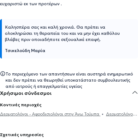
ευχαριστώ εκ των προτέρων .
Καλησπέρα σας και καλή χρονιά. Θα πρέπει να
ολοκληρώσει τη θεραπεία του και να μην έχει καθόλου
βλάβες πριν οποιαδήποτε σεξουαλικέ επαφή.
Τσικελούδη Μαρία
Το περιεχόμενο των απαντήσεων είναι αυστηρά ενημερωτικό
και δεν πρέπει να θεωρηθεί υποκατάστατο συμβουλευτικής
από ιατρούς ή επαγγελματίες υγείας
Χρήσιμοι σύνδεσμοι
Κοντινές περιοχές
Δερματολόγοι - Αφροδισιολόγοι στην Άνω Τούμπα
Δερματολόγοι -
Αφροδισιολόγοι στον Εύοσμο
Δερματολόγοι - Αφροδισιολόγοι
στην Καλαμαριά
Δερματολόγοι - Αφροδισιολόγοι στην Πυλαία
Σχετικές υπηρεσίες
Δερματολόγοι - Αφροδισιολόγοι στη Σταυρούπολη
Δερματολόγοι -