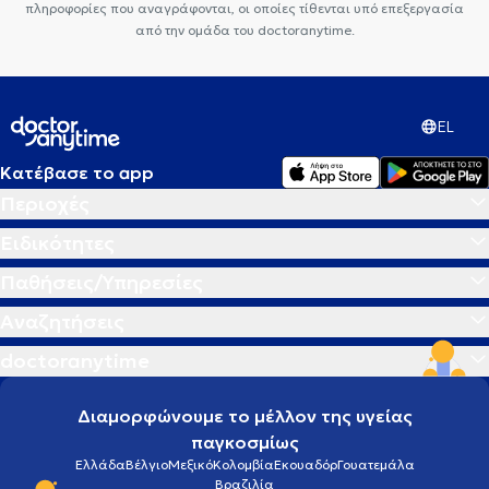
πληροφορίες που αναγράφονται, οι οποίες τίθενται υπό επεξεργασία
από την ομάδα του doctoranytime.
EL
Κατέβασε το app
Περιοχές
Ειδικότητες
Παθήσεις/Υπηρεσίες
Αναζητήσεις
doctoranytime
Διαμορφώνουμε το μέλλον της υγείας
παγκοσμίως
Ελλάδα
Βέλγιο
Μεξικό
Κολομβία
Εκουαδόρ
Γουατεμάλα
Βραζιλία