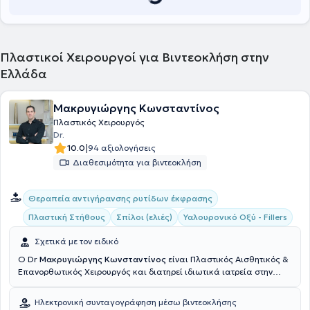
Επανορθωτικής και Αισθητικής Χειρουργικής (EBOPRAS).
Πλαστικοί Χειρουργοί για Βιντεοκλήση στην
Ελλάδα
Μακρυγιώργης Κωνσταντίνος
Πλαστικός Χειρουργός
Dr.
|
10.0
94 αξιολογήσεις
Διαθεσιμότητα για βιντεοκλήση
Θεραπεία αντιγήρανσης ρυτίδων έκφρασης
Πλαστική Στήθους
Σπίλοι (ελιές)
Υαλουρονικό Οξύ - Fillers
Σχετικά με τον ειδικό
Ο Dr
Μακρυγιώργης Κωνσταντίνος
είναι Πλαστικός Αισθητικός &
Επανορθωτικός Χειρουργός και διατηρεί ιδιωτικά ιατρεία στην
Αθήνα & την Πάτρα. Σπούδασε στην Ιατρική σχολή του Εθνικού &
Καποδιστριακού Πανεπιστημίου Αθηνών. Υπηρέτησε στην Εθνική
Ηλεκτρονική συνταγογράφηση μέσω βιντεοκλήσης
Φρουρά Κύπρου, διατελώντας καθήκοντα ιατρού στο 106 ΣΝΕ