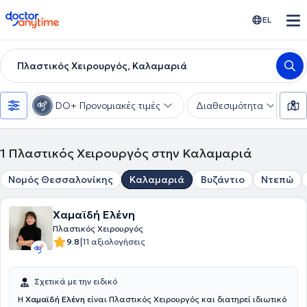
doctoranytime
EL
Πλαστικός Χειρουργός, Καλαμαριά
DO+ Προνομιακές τιμές
Διαθεσιμότητα
Υ
1
Πλαστικός Χειρουργός στην Καλαμαριά
Νομός Θεσσαλονίκης
Καλαμαριά
Βυζάντιο
Ντεπώ
Χαμαϊδή Ελένη
Πλαστικός Χειρουργός
|
9.8
11 αξιολογήσεις
Σχετικά με την ειδικό
Η
Χαμαϊδή Ελένη
είναι Πλαστικός Χειρουργός και διατηρεί ιδιωτικό