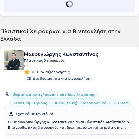
μετεκπαιδεύτηκε στην Λιποαναρρόφηση για αντιμετώπιση
Λιποιδήματος και στην Αυτόλογη Μεταμόσχευση Λίπους για
Αναζωογόνηση Προσώπου και άκρων χειρών αντίστοιχα. Τέλος,
στα ιδιωτικά του ιατρεία αντιμετωπίζει περιστατικά που άπτονται
όλου του φάσματος της Πλαστικής Επανορθωτικής και Αισθητικής
Πλαστικοί Χειρουργοί για Βιντεοκλήση στην
Χειρουργικής.
Ελλάδα
Μακρυγιώργης Κωνσταντίνος
Πλαστικός Χειρουργός
Dr.
|
10.0
94 αξιολογήσεις
Διαθεσιμότητα για βιντεοκλήση
Θεραπεία αντιγήρανσης ρυτίδων έκφρασης
Πλαστική Στήθους
Σπίλοι (ελιές)
Υαλουρονικό Οξύ - Fillers
Σχετικά με τον ειδικό
Ο Dr
Μακρυγιώργης Κωνσταντίνος
είναι Πλαστικός Αισθητικός &
Επανορθωτικός Χειρουργός και διατηρεί ιδιωτικά ιατρεία στην
Αθήνα & την Πάτρα. Σπούδασε στην Ιατρική σχολή του Εθνικού &
Καποδιστριακού Πανεπιστημίου Αθηνών. Υπηρέτησε στην Εθνική