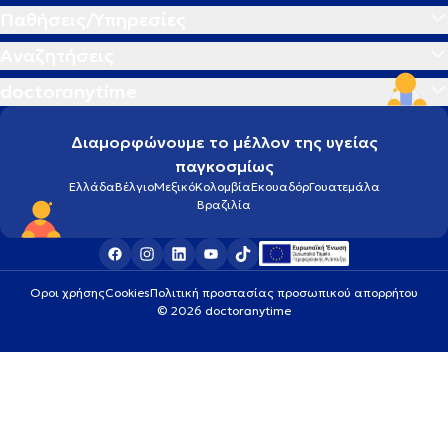
Παθήσεις/Υπηρεσίες
Αναζητήσεις
doctoranytime
Διαμορφώνουμε το μέλλον της υγείας
παγκοσμίως
Ελλάδα
Βέλγιο
Μεξικό
Κολομβία
Εκουαδόρ
Γουατεμάλα
Βραζιλία
Οροι χρήσης
Cookies
Πολιτική προστασίας προσωπικού απορρήτου
© 2026 doctoranytime