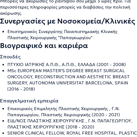
Μπορείς να ακυρώσεις το ραντεβού σου μέχρι 3 ώρες πριν. Για
περισσότερες πληροφορίες μπορείς να διαβάσεις την
πολιτική
ακύρωσης
.
Συνεργασίες με Νοσοκομεία/Κλινικές
Επιστημονικός Συνεργάτης Πανεπιστημιακής Κλινικής
Πλαστικής Χειρουργικής "Παπαγεωργίου"
Βιογραφικό και καριέρα
Σπουδές
ΠΤΥΧΙΟ ΙΑΤΡΙΚΗΣ Α.Π.Θ., Α.Π.Θ., ΕΛΛΑΔΑ (2001 - 2008)
MSc EUROPEAN MASTER'S DEGREE BREAST SURGICAL
ONCOLOGY, RECONSTRUCTION AND AESTHETIC BREAST
SURGERY, AUTONOMA UNIVERSITAT BARCELONA, SPAIN
(2016 - 2018)
Επαγγελματική εμπειρία
Επικουρικός Επιμελητής Πλαστικής Χειρουργικής , Γ.Ν.
Παπαγεωργίου, Πλαστικής Χειρουργικής (2020 - 2021)
ΕΙΔ/ΝΟΣ ΠΛΑΣΤΙΚΗΣ ΧΕΙΡΟΥΡΙΓΚΗΣ , Γ.Ν. ΠΑΠΑΓΕΩΡΓΙΟΥ,
ΠΛΑΣΤΙΚΗΣ ΧΕΙΡΟΥΡΙΓΚΗΣ (2018 - 2020)
SENIOR CLINICAL FELLOW, ROYAL FREE HOSPITAL, PLASTIC