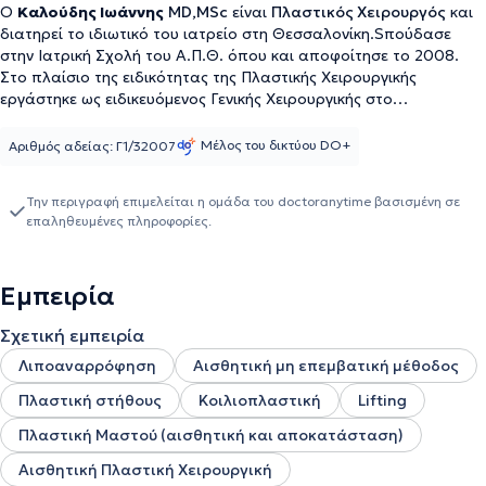
Ο
Καλούδης Ιωάννης
MD,MSc
είναι
Πλαστικός Χειρουργός
και
διατηρεί το ιδιωτικό του ιατρείο στη Θεσσαλονίκη.Sπούδασε
στην Ιατρική Σχολή του Α.Π.Θ. όπου και αποφοίτησε το 2008.
Στο πλαίσιο της ειδικότητας της Πλαστικής Χειρουργικής
εργάστηκε ως ειδικευόμενος Γενικής Χειρουργικής στο
Αντικαρκινικό νοσοκομείο «ΘΕΑΓΕΝΕΙΟ» και εν συνεχεία στα
νοσοκομεία Gummersbach και Jülich της Γερμανίας την περίοδο
Μέλος του δικτύου DO+
Αριθμός αδείας: Γ1/32007
2011-2014 πάνω στη Γενική Χειρουργική και Τραυματιολογία.Το
2014 μετέβη στο Sheffield της Μεγάλης Βρετανίας όπου
Την περιγραφή επιμελείται η ομάδα του doctoranytime βασισμένη σε
εργάστηκε ως ειδικευόμενος Πλαστικής Χειρουργικής ενώ από το
επαληθευμένες πληροφορίες.
2015 μέχρι το 2018 συνέχισε την εκπαίδευσή του στα μεγάλα
κέντρα Επανορθωτικής και Πλαστικής Χειρουργικής του Λονδίνου,
Great Ormond Street, St Thomas’ και Royal Free Hospitals όπου
Εμπειρία
είχε την ευκαιρία να συνεργαστεί μεταξύ άλλων και με έναν από
τους κορυφαίους Πλαστικούς Χειρουργούς Prof. Jian Farhadi
Σχετική εμπειρία
πάνω στην αποκατάσταση του μαστού. To 2018 επέστρεψε να
ολοκληρώσει την ειδικότητά του στο Γ.Ν. «ΠΑΠΑΓΕΩΡΓΙΟΥ» όπου
Λιποαναρρόφηση
Αισθητική μη επεμβατική μέθοδος
έλαβε και τον τίτλο της Πλαστικής Χειρουργικής το 2020 ενώ
Πλαστική στήθους
Κοιλιοπλαστική
Lifting
συνέχισε να εργάζεται στο νοσοκομείο με το βαθμό του
επικουρικού Επιμελητή Β’μέχρι τον Αύγουστο του
Πλαστική Μαστού (αισθητική και αποκατάσταση)
2021.Ολοκλήρωσε τις Mεταπτυχιακές του σπουδές πάνω στη
Χειρουργική Oγκολογία, Αποκατάσταση και Αισθητική
Αισθητική Πλαστική Χειρουργική