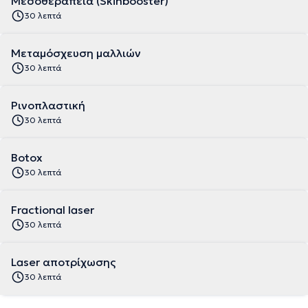
Μεσοθεραπεία (Skinbooster)
30 λεπτά
Μεταμόσχευση μαλλιών
30 λεπτά
Ρινοπλαστική
30 λεπτά
Botox
30 λεπτά
Fractional laser
30 λεπτά
Laser αποτρίχωσης
30 λεπτά