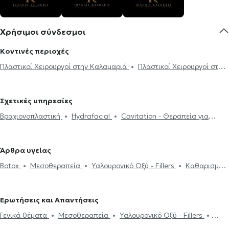
Χρήσιμοι σύνδεσμοι
Κοντινές περιοχές
Πλαστικοί Χειρουργοί στην Καλαμαριά
Πλαστικοί Χειρουργοί στο
Πανόραμα
Σχετικές υπηρεσίες
Βραχιονοπλαστική
Hydrafacial
Cavitation - Θεραπεία για
Κυτταρίτιδα
Πλαστική Στήθους
Βλεφαροπλαστική
Ρινοπλαστική
Ωτοπλαστική
Κοιλιοπλαστική
Υαλουρονικό
Άρθρα υγείας
Οξύ - Fillers
Λιποαναρρόφηση
Μειωτική στήθους
Αυξητική
Botox
Μεσοθεραπεία
Υαλουρονικό Οξύ - Fillers
Καθαρισμός
γλουτών
Νήματα Προσώπου (Lifting)
Μεσοθεραπεία
Σπίλοι
προσώπου
Μελάνωμα
Νήματα Προσώπου (Lifting)
Laser
(ελιές)
Κρυολιπόλυση
Κυτταρίτιδα
Θεραπεία ραγάδων
αποτρίχωσης
Κρυολιπόλυση
Βλεφαροπλαστική
Κυτταρίτιδα
Γυναικομαστία
Laser αποτρίχωσης
Ερωτήσεις και Απαντήσεις
Πλαστική Στήθους
Γενικά θέματα
Μεσοθεραπεία
Υαλουρονικό Οξύ - Fillers
Botox
Laser αποτρίχωσης
Βλεφαροπλαστική
Νήματα