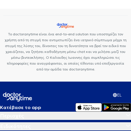
Προσώπου (Lifting)
Θεραπεία ραγάδων
Διάφραγμα μύτης
Θυρεοειδής
Ίλιγγος και ζάλη
Λιποαναρρόφηση
Πλαστική
Στήθους
Σπίλοι (ελιές)
Κρυολιπόλυση
Κυτταρίτιδα
Μελάνωμα
Κοιλιοπλαστική
Το doctoranytime είναι ένα end-to-end solution που υποστηρίζει τον
χρήστη από τη στιγμή που αντιμετωπίζει ένα ιατρικό σύμπτωμα μέχρι τη
στιγμή της λύσης του, δίνοντας του τη δυνατότητα να βρεί τον ειδικό που
χρειάζεται, να ζητήσει καθοδήγηση μέσω chat και να μιλήσει μαζί του
μέσω βιντεοκλήσης. Ο Καλουδης Ιωαννης έχει συμπληρώσει τις
πληροφορίες που αναγράφονται, οι οποίες τίθενται υπό επεξεργασία
από την ομάδα του doctoranytime.
EL
Κατέβασε το app
Περιοχές
Ειδικότητες