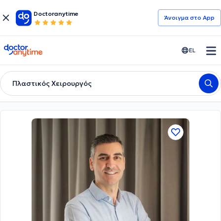
Doctoranytime
Άνοιγμα στο App
doctoranytime
EL
Πλαστικός Χειρουργός