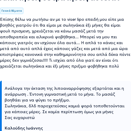
Γενικά θέματα
Επίσης θέλω να ρωτήσω αν με το viser lipo επειδή μου είπε μια
βοηθός γιατρόυ ότι θα είμαι με σωληνάκια έξι μήνες θα είμαι
φουλ πρισμενη, χρειάζεται να κάνω μασάζ μετά την
αποθεραπεία και ειλικρινά φοβήθηκα... Μπορεί να μου πει
κάποιος γιατρός αν ισχύουν όλα αυτά... Η απλά το κάνεις και
μετά από αυτό απλά έχεις κάποιες γάζες και μετά από μια ώρα
επιστρέφεις κανονικά στην καθημερινότητα σου απλά δέκα πέντε
μέρες δεν γυμνάζεσαι!!!! Τι ισχύει από όλα γιατί αν είναι ότι
χρειάζεται σωληνάκια και έξι μήνες πριξιμο φοβήθηκα πολύ
Ανάλογα την έκταση της λιποαναρρόφησης εξαρτάται και η
ανάρρωση . Έντονη γυμναστική μετά το μήνα. Το μασάζ
βοηθάει για να φύγει το πρήξιμο.
Σωληνάκια, δλδ παροχετεύσεις καμιά φορά τοποθετούνταιι
για κάποιες μέρες. Σε καμία περίπτωση όμως για μήνες
Σας ευχαριστώ
Καλούδης Ιωάννης