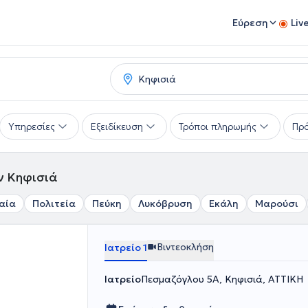
Εύρεση
Liv
Υπηρεσίες
Εξειδίκευση
Τρόποι πληρωμής
Πρό
ν Κηφισιά
αία
Πολιτεία
Πεύκη
Λυκόβρυση
Εκάλη
Μαρούσι
Βιντεοκλήση
Ιατρείο 1
Ιατρείο
Πεσμαζόγλου 5Α, Κηφισιά, ΑΤΤΙΚΗ