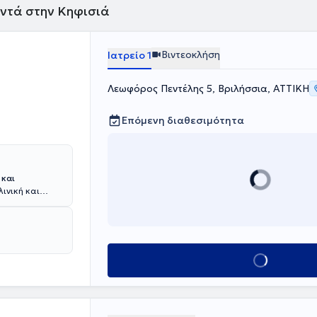
ντά στην Κηφισιά
Βιντεοκλήση
Ιατρείο 1
Λεωφόρος Πεντέλης 5, Βριλήσσια, ΑΤΤΙΚΗ
Επόμενη διαθεσιμότητα
 και
λινική και
ην
ου
Ορθοπαιδική
α νοσοκομεία
ospital, το
Κλείσε ραντεβού
ειδίκευσή του
οσοκομείο
ημονικούς