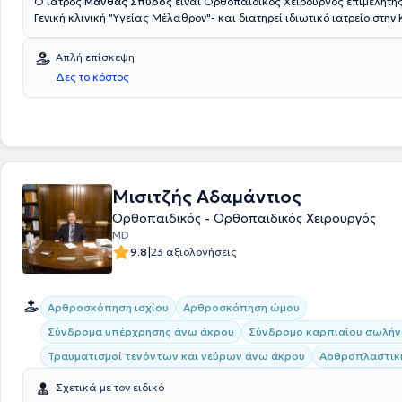
Ο ιατρός
Μανθάς Σπύρος
είναι Ορθοπαιδικός Χειρουργός επιμελητής
Γενική κλινική "Υγείας Μέλαθρον"- και διατηρεί ιδιωτικό ιατρείο στην
Γαλάτσι. Εξειδικεύεται στο κάτω άκρο, τις παθήσεις του ποδός και τη
Φέρει μεγάλη εμπειρία στη τραυματολογία, τη μικροχειρουργική του 
Απλή επίσκεψη
στις αθλητικές κακώσεις. Οι μεταπτυχιακές του σπουδές αφορούσαν 
Δες το κόστος
μεταβολισμό των οστών και την οστεοπόρωση.
Μισιτζής Αδαμάντιος
Ορθοπαιδικός - Ορθοπαιδικός Χειρουργός
MD
|
9.8
23 αξιολογήσεις
Αρθροσκόπηση ισχίου
Αρθροσκόπηση ώμου
Σύνδρομα υπέρχρησης άνω άκρου
Σύνδρομο καρπιαίου σωλήν
Τραυματισμοί τενόντων και νεύρων άνω άκρου
Aρθροπλαστικ
Σχετικά με τον ειδικό