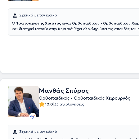
Σχετικά με τον ειδικό
Ο
Τσατσαρώνης Χρίστος
είναι
Ορθοπαιδικός - Ορθοπαιδικός Χει
και διατηρεί ιατρείο στην Κηφισιά. Έχει ολοκληρώσει τις σπουδές του 
Σχολή του Αριστοτελείου Πανεπιστημίου Θεσσαλονίκης και πήρε την ει
Ορθοπαιδικής Χειρουργικής και Τραυματολογίας στο Γενικό Νοσοκομε
"ΚΑΤ", όπου ασκήθηκε μεταξύ άλλων και στη Μικροχειρουργική. Έχει εργασθεί στον
ιδιωτικό και δημόσιο τομέα στην Ελλάδα και το εξωτερικό και υπήρξε 
Εθνικής Ομάδας Ποδοσφαίρου Νέων Ανδρών για ένα χρόνο, της Ομάδ
Εθνικού Γυμναστικού Συλλόγου για πάνω από δέκα χρόνια, ιατρός το
Λακωνίας, ιατρός αγώνων στους αγώνες Στίβου «Ζηρίνεια» καθώς κα
Ομάδα Τζούντο. Έχει υπηρετήσει στο Ε.Σ.Υ. ως υπεύθυνος του Ορθοπαιδικού
τμήματος, από όπου παραιτήθηκε με το βαθμό του Επιμελητή Α’. Έχει π
παρουσία σε διάφορα νοσοκομεία της Μεγάλης Βρετανίας με πάνω 
Μανθάς Σπύρος
επεμβάσεις ως χειρουργός και εκπαιδευτής, με τελευταία στάση το Β
Νοσοκομείο του Μπόρνμουθ (Royal Bournemouth Hospital), των Πανεπ
Ορθοπαιδικός - Ορθοπαιδικός Χειρουργός
Νοσοκομείων του Ντόρσετ (University Hospitals Dorset,) όπου προτάθη
|
10.0
33 αξιολογήσεις
"Καλύτερος Εκπαιδευτής". Ο ιατρός έχει διακρίσεις σε διεθνείς και ε
αγώνες Τζούντο, μεταξύ των οποίων 2 χρυσά μετάλλια στο Παγκόσμ
Υγειονομικών (World Medical and Health Games), το 2008 και το 200
Πανελλήνιο Πρωτάθλημα Βετεράνων το 2024 και ασημένιο το 2026.
Σχετικά με τον ειδικό