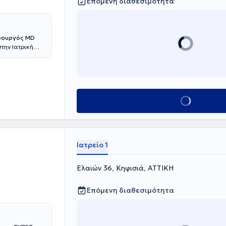
Επόμενη διαθεσιμότητα
ρουργός MD
στην Ιατρική
δικότητα της
ίο Αττικής
ιατρός της
ας Τζούντο του
Κλείσε ραντεβού
υ Μολαϊκού
ι στην Εθνική
ολυετή
από 2000
Ιατρείο 1
ασιλικό
ιστημιακών
κε ως
Ελαιών 36, Κηφισιά, ΑΤΤΙΚΗ
γχώριους
ιο Πρωτάθλημα
Επόμενη διαθεσιμότητα
9, χρυσό στο