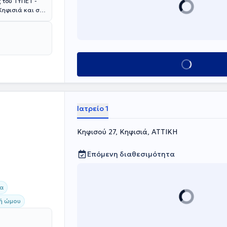
 του ΤΥΠΕΤ -
 Κηφισιά και στο
ς ποδοκνημικής.
άνω άκρου και
τον
Κλείσε ραντεβού
Ιατρείο 1
Κηφισού 27, Κηφισιά, ΑΤΤΙΚΗ
Επόμενη διαθεσιμότητα
α
ή ώμου