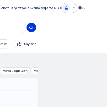
e chat με γιατρό
Ανακάλυψε το DO+
EL
σθετα φίλτρα
Χάρτης
Γλώσσες
Ασφαλιστικές εταιρείες
Μεταμόρφωση
Μελίσσια
Νέο Ηράκλειο
Νέα Πεντέλη