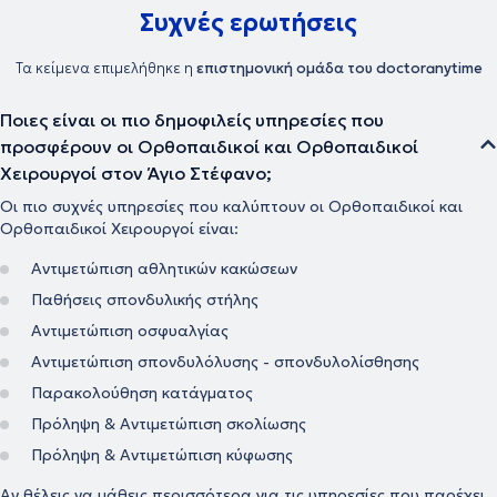
και στις παθήσεις της Άκρας Χειρός στη διάρκεια της θητείας του
Συχνές ερωτήσεις
στο Πανεπιστημιακό Νοσοκομείο «Sahlgrenska University Hospital»
στο Gοteborg της Σουηδίας.
Τα κείμενα επιμελήθηκε η
επιστημονική ομάδα του doctoranytime
Ποιες είναι οι πιο δημοφιλείς υπηρεσίες που
προσφέρουν οι Ορθοπαιδικοί και Ορθοπαιδικοί
Χειρουργοί στον Άγιο Στέφανο;
Οι πιο συχνές υπηρεσίες που καλύπτουν οι Ορθοπαιδικοί και
Ορθοπαιδικοί Χειρουργοί είναι:
Αντιμετώπιση αθλητικών κακώσεων
Παθήσεις σπονδυλικής στήλης
Αντιμετώπιση οσφυαλγίας
Αντιμετώπιση σπονδυλόλυσης - σπονδυλολίσθησης
Παρακολούθηση κατάγματος
Πρόληψη & Αντιμετώπιση σκολίωσης
Πρόληψη & Αντιμετώπιση κύφωσης
Αν θέλεις να μάθεις περισσότερα για τις υπηρεσίες που παρέχει