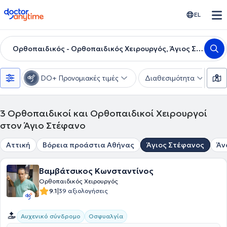
doctoranytime
EL
Ορθοπαιδικός - Ορθοπαιδικός Χειρουργός, Άγιος Στέφανος
DO+ Προνομιακές τιμές
Διαθεσιμότητα
Υ
3
Ορθοπαιδικοί και Ορθοπαιδικοί Χειρουργοί
στον Άγιο Στέφανο
Αττική
Βόρεια προάστια Αθήνας
Άγιος Στέφανος
Άν
Βαμβάτσικος Κωνσταντίνος
Ορθοπαιδικός Χειρουργός
|
9.1
39 αξιολογήσεις
Αυχενικό σύνδρομο
Οσφυαλγία