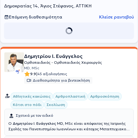
Δημοκρατίας 14, Άγιος Στέφανος, ΑΤΤΙΚΗ
Επόμενη διαθεσιμότητα
Κλείσε ραντεβού
Δημητρίου Ι. Ευάγγελος
Ορθοπαιδικός - Ορθοπαιδικός Χειρουργός
MD, MSc
|
9.9
45 αξιολογήσεις
Διαθεσιμότητα για βιντεοκλήση
Αθλητικές κακώσεις
Αρθροπλαστική
Αρθροσκόπηση
Κότσι στο πόδι
Σκολίωση
Σχετικά με τον ειδικό
Ο
Δημητρίου Ι. Ευάγγελος
MD, MSc είναι απόφοιτος της Ιατρικής
Σχολής του Πανεπιστημίου Ιωαννίνων και κάτοχος Μεταπτυχιακού
Τίτλου Σπουδών (MSc) του Εθνικού και Καποδιστριακού