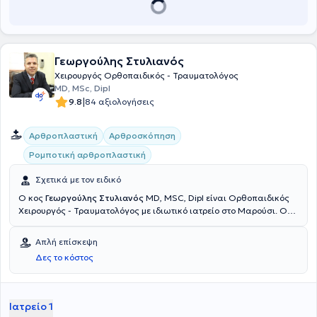
Γεωργούλης Στυλιανός
Χειρουργός Ορθοπαιδικός - Τραυματολόγος
MD, MSc, Dipl
|
9.8
84 αξιολογήσεις
Αρθροπλαστική
Αρθροσκόπηση
Ρομποτική αρθροπλαστική
Σχετικά με τον ειδικό
Ο κος
Γεωργούλης Στυλιανός
MD, MSC, Dipl είναι Ορθοπαιδικός
Χειρουργός - Τραυματολόγος με ιδιωτικό ιατρείο στο Μαρούσι. Ο
γιατρός έχει μετεκπαιδευτεί στην Οξφόρδη της Μεγάλης Βρετανίας
στα αντικείμενα της επανορθωτικής ορθοπαιδικής
Απλή επίσκεψη
(αρθροπλαστικές ισχίου - γόνατος) και εξασκεί την ειδικότητα της
Δες το κόστος
ορθοπαιδικής χειρουργικής και τραυματολογίας - αθλητιατρικής
στο 251 Γενικό Νοσοκομείο Αεροπορίας από τη θέση του Διευθυντή
της Β' Ορθ/κής Κλινικής. Παράλληλα κατέχει τη θέση του Αναπλ.
Διευθυντή στη Ζ' Ορθ/κή Κλινική του ΥΓΕΙΑ με ενασχόληση την
Ιατρείο 1
ρομποτική αρθροπλαστική ισχίου - γόνατος, καθώς έχει