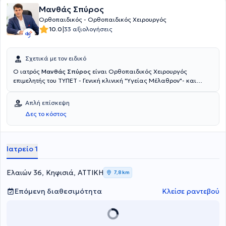
Μανθάς Σπύρος
Ορθοπαιδικός - Ορθοπαιδικός Χειρουργός
|
10.0
33 αξιολογήσεις
Σχετικά με τον ειδικό
Ο ιατρός
Μανθάς Σπύρος
είναι Ορθοπαιδικός Χειρουργός
επιμελητής του ΤΥΠΕΤ - Γενική κλινική "Υγείας Μέλαθρον"- και
διατηρεί ιδιωτικό ιατρείο στην Κηφισιά και στο Γαλάτσι.
Εξειδικεύεται στο κάτω άκρο, τις παθήσεις του ποδός και της
Απλή επίσκεψη
ποδοκνημικής. Φέρει μεγάλη εμπειρία στη τραυματολογία, τη
Δες το κόστος
μικροχειρουργική του άνω άκρου και στις αθλητικές κακώσεις. Οι
μεταπτυχιακές του σπουδές αφορούσαν τον μεταβολισμό των οστών
και την οστεοπόρωση.
Ιατρείο 1
Ελαιών 36, Κηφισιά, ΑΤΤΙΚΗ
7,8 km
Επόμενη διαθεσιμότητα
Κλείσε ραντεβού