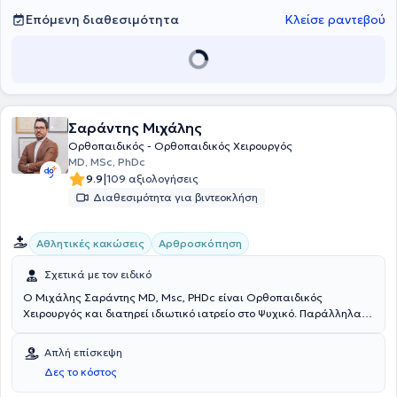
Επόμενη διαθεσιμότητα
Κλείσε ραντεβού
Σαράντης Μιχάλης
Ορθοπαιδικός - Ορθοπαιδικός Χειρουργός
MD, MSc, PhDc
|
9.9
109 αξιολογήσεις
Διαθεσιμότητα για βιντεοκλήση
Αθλητικές κακώσεις
Αρθροσκόπηση
Σχετικά με τον ειδικό
Ο Μιχάλης Σαράντης MD, Msc, PHDc είναι Ορθοπαιδικός
Χειρουργός και διατηρεί ιδιωτικό ιατρείο στο Ψυχικό. Παράλληλα,
είναι Επιμελητής Ορθοπαιδικής κλινικής και Αθλητικών κακώσεων
στο Metropolitan Hospital. Έχει πολυετή εμπειρία καθώς έχει
Απλή επίσκεψη
ειδικευτεί στο Γενικό Νοσοκομείο Παίδων ''Αγία Σοφία'' και στη Δ'
Δες το κόστος
Ορθοπαιδική κλινική του Γ.Ν.Α. ΚΑΤ., ενώ στο ίδιο νοσοκομείο έχει
εξειδικευτεί στη κλινική Χεριού-Άνω Άκρου - Μικροχειρουργικής,