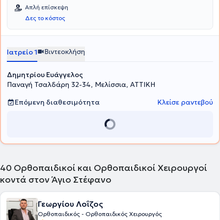
Πανεπιστημίου Αθηνών. Έχει ειδικευθεί στην Ορθοπαιδική και
Απλή επίσκεψη
Τραυματολογία και εξειδικευθεί στην Επανορθωτική Χειρουργική
Δες το κόστος
του Ισχίου και του Γόνατος, στην Χειρουργική του Άνω Άκρου, στις
Αθλητικές Κακώσεις και στην Αρθροσκοπική Χειρουργική, στην
Παιδοορθοπαιδική και στη θεραπεία της Οστεοπόρωσης. Έχει
εργαστεί επί μακρόν στο Γενικό Νοσοκομείο Αττικής ΚΑΤ και στο
Βιντεοκλήση
Ιατρείο 1
εξωτερικό. Διατηρεί ιδιωτικό ιατρείο στα Μελίσσια και χειρουργεί
σε μεγάλα ιδιωτικά θεραπευτήρια των Αθηνών.
Δημητρίου Ευάγγελος
Παναγή Τσαλδάρη 32-34, Μελίσσια, ΑΤΤΙΚΗ
Επόμενη διαθεσιμότητα
Κλείσε ραντεβού
40
Ορθοπαιδικοί και Ορθοπαιδικοί Χειρουργοί
κοντά στον Άγιο Στέφανο
Γεωργίου Λοΐζος
Ορθοπαιδικός - Ορθοπαιδικός Χειρουργός