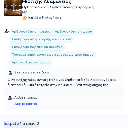
Μισιτζής Αδαμάντιος
Ορθοπαιδικός - Ορθοπαιδικός Χειρουργός
MD
|
9.8
23 αξιολογήσεις
Αρθροσκόπηση ισχίου
Αρθροσκόπηση ώμου
Σύνδρομα υπέρχρησης άνω άκρου
Σύνδρομο καρπιαίου σωλήνα
Τραυματισμοί τενόντων και νεύρων άνω άκρου
Aρθροπλαστική ώμου
Σχετικά με τον ειδικό
Ο
Μισιτζής Αδαμάντιος
MD είναι Ορθοπαιδικός Χειρουργός και
διατηρεί ιδιωτικό ιατρείο στην Κηφισιά. Είναι πτυχιούχος της
Ιατρικής Σχολής του Εθνικού και Καποδιστριακού Πανεπιστημίου
Αθηνών και έχει μετεκπαιδευτεί στη Χειρουργική του Άνω άκρου και
Απλή επίσκεψη
στη Μικροχειρουργική στα Πανεπιστήμια του Louisville και Michigan
Δες το κόστος
στην Αμερική. Εκπαιδεύτηκε στην Πανεπιστημιακή Ορθοπαιδική
Κλινική Αθηνών στο Γενικό Νοσοκομείο Αττικής ΚΑΤ. Επιπλέον, έχει
ιδιαίτερη εμπειρία στην Ορθοπαιδική τραυματολογία και
μικροχειρουργική αποκατάσταση, στα σύνδρομα πίεσης
Ιατρείο 1
Ιατρείο 2
περιφερικών νεύρων και στους τραυματισμούς περιφερικών