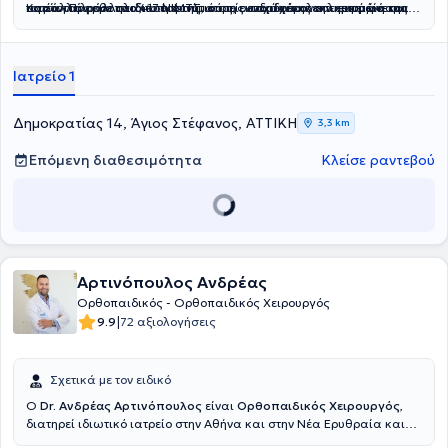
Καστοριάς και στο 417 ΝΙΜΤΣ, όπου εκπαιδεύτηκε σε ευρύ φάσμα
οστών. Παράλληλα, το ερευνητικό της ενδιαφέρον επικεντρώνεται
τομέα του ορθοπαιδικού τραύματος, ενισχύοντας την εμπειρία της
παράλληλα με το ιδιωτικό της ιατρείο παρέχει ολοκληρωμένη και
ορθοπαιδικών περιστατικών και τραυματισμών.
στην επίδραση του λιπώδους ιστού στον οστικό μεταβολισμό,
στη διαχείριση επειγόντων και σύνθετων τραυματικών
εξατομικευμένη φροντίδα στους ασθενείς της.
καθώς και στις σύγχρονες τεχνικές επανορθωτικής χειρουργικής.
περιστατικών.
Ιατρείο 1
Δημοκρατίας 14, Άγιος Στέφανος, ΑΤΤΙΚΗ
3,3 km
Επόμενη διαθεσιμότητα
Κλείσε ραντεβού
Αρτινόπουλος Ανδρέας
Ορθοπαιδικός - Ορθοπαιδικός Χειρουργός
|
9.9
72 αξιολογήσεις
Σχετικά με τον ειδικό
Ο
Dr. Ανδρέας Αρτινόπουλος
είναι
Ορθοπαιδικός Χειρουργός
,
διατηρεί ιδιωτικό ιατρείο στην Αθήνα και στην Νέα Ερυθραία και
είναι συνεργάτης του Νοσοκομείου Ερρίκος Ντυνάν. Εκπαιδεύτηκε