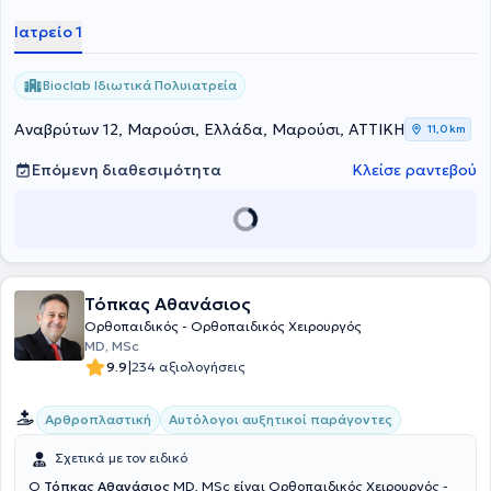
τμήμα Αθλητικών Κακώσεων και Επανορθωτικής Ορθοπαιδικής
θεραπείας.
Ιατρείο 1
Χειρουργικής Είναι Επίκουρος Καθηγητής της Ιατρικής Σχολής του
Εθνικού και Καποδιστριακού Πανεπιστημίου Αθηνών.
Bioclab Ιδιωτικά Πολυιατρεία
Αναβρύτων 12, Μαρούσι, Ελλάδα, Μαρούσι, ΑΤΤΙΚΗ
11,0 km
Επόμενη διαθεσιμότητα
Κλείσε ραντεβού
Τόπκας Αθανάσιος
Ορθοπαιδικός - Ορθοπαιδικός Χειρουργός
MD, MSc
|
9.9
234 αξιολογήσεις
Αρθροπλαστική
Αυτόλογοι αυξητικοί παράγοντες
Σχετικά με τον ειδικό
Ο
Τόπκας Αθανάσιος
MD, MSc είναι Ορθοπαιδικός Χειρουργός -