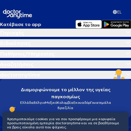
EL
Κατέβασε το app
Περιοχές
Ειδικότητες
Παθήσεις/Υπηρεσίες
Αναζητήσεις
doctoranytime
Διαμορφώνουμε το μέλλον της υγείας
παγκοσμίως
Ελλάδα
Βέλγιο
Μεξικό
Κολομβία
Εκουαδόρ
Γουατεμάλα
Βραζιλία
Χρησιμοποιούμε cookies για να σου προσφέρουμε μια κορυφαία
προσωποποιημένη εμπειρία doctoranytime και να σε βοηθήσουμε
να βρεις εύκολα αυτό που ψάχνεις.