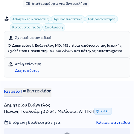
Διαθεσιμότητα για βιντεοκλήση
Αθλητικές κακώσεις
Αρθροπλαστική
Αρθροσκόπηση
Κότσι στο πόδι
Σκολίωση
Σχετικά με τον ειδικό
Ο
Δημητρίου Ι. Ευάγγελος
MD, MSc είναι απόφοιτος της Ιατρικής
Σχολής του Πανεπιστημίου Ιωαννίνων και κάτοχος Μεταπτυχιακού
Τίτλου Σπουδών (MSc) του Εθνικού και Καποδιστριακού
Πανεπιστημίου Αθηνών. Έχει ειδικευθεί στην Ορθοπαιδική και
Απλή επίσκεψη
Τραυματολογία και εξειδικευθεί στην Επανορθωτική Χειρουργική
Δες το κόστος
του Ισχίου και του Γόνατος, στην Χειρουργική του Άνω Άκρου, στις
Αθλητικές Κακώσεις και στην Αρθροσκοπική Χειρουργική, στην
Παιδοορθοπαιδική και στη θεραπεία της Οστεοπόρωσης. Έχει
εργαστεί επί μακρόν στο Γενικό Νοσοκομείο Αττικής ΚΑΤ και στο
Βιντεοκλήση
Ιατρείο 1
εξωτερικό. Διατηρεί ιδιωτικό ιατρείο στα Μελίσσια και χειρουργεί
σε μεγάλα ιδιωτικά θεραπευτήρια των Αθηνών.
Δημητρίου Ευάγγελος
Παναγή Τσαλδάρη 32-34, Μελίσσια, ΑΤΤΙΚΗ
9,4 km
Επόμενη διαθεσιμότητα
Κλείσε ραντεβού