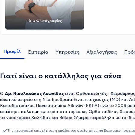
10 Φωτογραφίες
Προφίλ
Εμπειρία
Υπηρεσίες
Αξιολογήσεις
Πρόσ
Γιατί είναι ο κατάλληλος για σένα
Ο
Δρ. Νικολακάκος Λεωνίδας
είναι
Ορθοπαιδικός - Χειρούργο
ιδιωτικό ιατρείο στη Νέα Ερυθραία.Είναι πτυχιαύχος (MD) και Δι
Καποδιστριακού Πανεπιστημίου Αθηνών (ΕΚΠΑ) ενώ το 2006 μετέβ
απέκτησε πολύτιμη εμπειρία στο τομέα ως Ορθοπαιδικός Χειρού
τα νοσοκομεία Χαλκίδας και Βόλου.Σήμερα παράλληλα με το ιδιωτικό του ιατρείο διατελεί χρέη Διευθυντή ΕΣΥ στο
Νοσοκομείο ΚΑΤ.
Την περιγραφή επιμελείται η ομάδα του doctoranytime βασισμένη σε επ