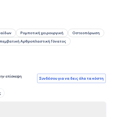
παίδων
Ρομποτική χειρουργική
Οστεοπόρωση
Επεμβατική Αρθροπλαστική Γόνατος
την επίσκεψη
Συνδέσου για να δεις όλα τα κόστη
ς