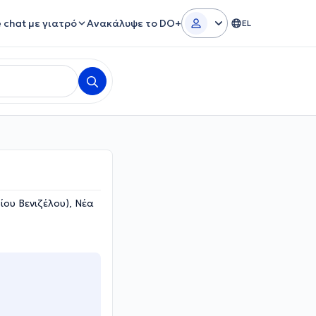
e chat με γιατρό
Ανακάλυψε το DO+
EL
ου Βενιζέλου), Νέα