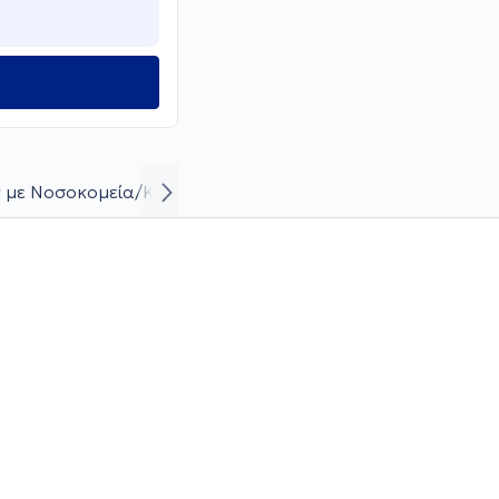
 με Νοσοκομεία/Κλινικές
Βιογραφικό και καριέρα