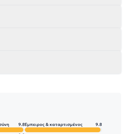
σύνη
9.8
Έμπειρος & καταρτισμένος
9.8