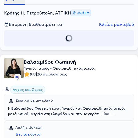
Ολοκλήρωσε επιτυχώς τον κύκλο σπουδών και έλαβε το δίπλωμα
της Διεθνούς Ακαδημίας Κλασσικής Ομοιοπαθητικής και
ακολούθως το μεταπτυχιακό επιμορφωτικό πρόγραμμα.
Κρήτης 11, Πετρούπολη, ΑΤΤΙΚΗ
20,6 km
Επόμενη διαθεσιμότητα
Κλείσε ραντεβού
Βαλσαμίδου Φωτεινή
Γενικός Ιατρός - Ομοιοπαθητικός ιατρός
|
9.8
20 αξιολογήσεις
Άγχος και Στρες
Σχετικά με την ειδικό
Η
Βαλσαμίδου Φωτεινή
είναι Γενικός και Ομοιοπαθητικός ιατρός
με ιδιωτικά ιατρεία στη Γλυφάδα και στο Παγκράτι. Είναι
πτυχιούχος της Ιατρικής Σχολής του Εθνικού και Καποδιστριακού
Πανεπιστημίου Αθηνών και είναι διπλωματούχος της Διεθνούς
Απλή επίσκεψη
Ακαδημίας Ομοιοπαθητικής. Έχει ειδικευτεί στη γενική ιατρική στο
Δες το κόστος
Γενικό Νοσοκομείο Αθηνών "Κοργιαλένειο - Μπενάκειο" και στο