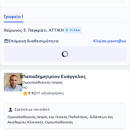
Κέντρο Υγείας Μαρκόπουλου. Η γιατρός προσφέρει εξατομικευμένη
αντιμετώπιση κάθε περίπτωσης με την κλασσική ομοιοπαθητική.
Στο ιδιωτικό της ιατρείο αντιμετωπίζει παθήσεις,όπως αλλεργικές
Γραφείο 1
παθήσεις, δυσκοιλιότητα, δυσμηνόροια, πολυκυστικές ωοθήκες,
πονοκέφαλος, προβλήματα περιόδου, σπαστική κολίτιδα και
ψωρίαση.
Χείρωνος 3, Παγκράτι, ΑΤΤΙΚΗ
21,6 km
Επόμενη διαθεσιμότητα
Κλείσε ραντεβού
Παπαδημητρίου Ευάγγελος
Ομοιοπαθητικός Ιατρός
MD
|
9.9
217 αξιολογήσεις
Σχετικά με τον ειδικό
Ομοιοπαθητικός Ιατρός και Γενικός Παθολόγος, διδάσκων της
Ακαδημίας Κλασικής Ομοιοπαθητικής