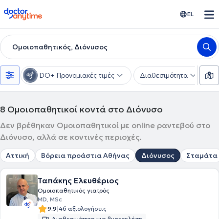
doctoranytime
EL
Ομοιοπαθητικός, Διόνυσος
DO+ Προνομιακές τιμές
Διαθεσιμότητα
Υ
8
Ομοιοπαθητικοί κοντά στο Διόνυσο
Δεν βρέθηκαν Ομοιοπαθητικοί με online ραντεβού στο
Διόνυσο, αλλά σε κοντινές περιοχές.
Αττική
Βόρεια προάστια Αθήνας
Διόνυσος
Σταμάτα
Ταπάκης Ελευθέριος
Ομοιοπαθητικός γιατρός
MD, MSc
|
9.9
46 αξιολογήσεις
Διαθεσιμότητα για βιντεοκλήση