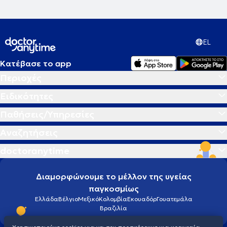
Σύγχρονη Ομοιοπαθητική, από την Ιπποκρατική παράδοση στην
Ιατρική του μέλλοντος η θεραπεία στα μέτρα του Ανθρώπου.
EL
Κατέβασε το app
Περιοχές
Ειδικότητες
Παθήσεις/Υπηρεσίες
Αναζητήσεις
doctoranytime
Διαμορφώνουμε το μέλλον της υγείας
παγκοσμίως
Ελλάδα
Βέλγιο
Μεξικό
Κολομβία
Εκουαδόρ
Γουατεμάλα
Βραζιλία