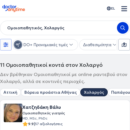
doctoranytime
EL
Ομοιοπαθητικός, Χολαργός
DO+ Προνομιακές τιμές
Διαθεσιμότητα
Υ
11
Ομοιοπαθητικοί κοντά στον Χολαργό
Δεν βρέθηκαν Ομοιοπαθητικοί με online ραντεβού στον
Χολαργό, αλλά σε κοντινές περιοχές.
Αττική
Βόρεια προάστια Αθήνας
Χολαργός
Παπάγου
Χατζηδάκη Βάλυ
Ομοιοπαθητικός γιατρός
MD, MSc, PhDc
|
9.9
37 αξιολογήσεις