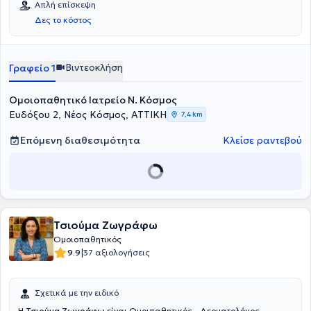
Απλή επίσκεψη
Δες το κόστος
Βιντεοκλήση
Γραφείο 1
Ομοιοπαθητικό Ιατρείο Ν. Κόσμος
Ευδόξου 2, Νέος Κόσμος, ΑΤΤΙΚΗ
7,4 km
Επόμενη διαθεσιμότητα
Κλείσε ραντεβού
Τσιούμα Ζωγράφω
Ομοιοπαθητικός
|
9.9
37 αξιολογήσεις
Σχετικά με την ειδικό
Η
Τσιούμα Ζωγράφω
είναι Ομοιπαθητικός - Δερματολόγος -