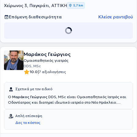
ψωρίαση.
Χείρωνος 3, Παγκράτι, ΑΤΤΙΚΗ
5,7 km
Επόμενη διαθεσιμότητα
Κλείσε ραντεβού
Μαράκος Γεώργιος
Ομοιοπαθητικός γιατρός
DDS, MSc
|
10.0
7 αξιολογήσεις
Σχετικά με τον ειδικό
Ο
Μαράκος Γεώργιος
DDS, MSc είναι Ομοιοπαθητικός Ιατρός και
Οδοντίατρος και διατηρεί ιδιωτικό ιατρείο στο Νέο Ηράκλειο.
Αποφοίτησε από την Οδοντιατρική Σχολή του Αριστοτελείου
Πανεπιστημίου Θεσσαλονίκης και διαθέτει μεταπτυχιακή ειδίκευση
Απλή επίσκεψη
στη Διοίκηση Μονάδων Υγείας. Ολοκλήρωσε το τριετές πρόγραμμα
Δες το κόστος
σπουδών της Εθνικής Εταιρείας Ομοιοπαθητικής Ιατρικής
Συνεργασίας πάνω στην Κλασσική Ομοιοπαθητική Ιατρική και στη
συνέχεια απέκτησε το Ευρωπαϊκό Δίπλωμα Ομοιοπαθητικής από