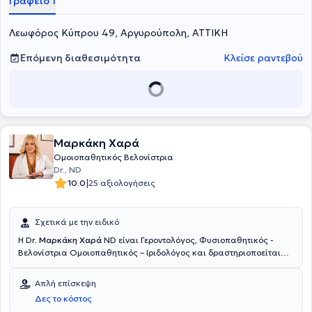
Γραφείο 1
Λεωφόρος Κύπρου 49, Αργυρούπολη, ΑΤΤΙΚΗ
Επόμενη διαθεσιμότητα
Κλείσε ραντεβού
Μαρκάκη Χαρά
Ομοιοπαθητικός Βελονίστρια
Dr., ND
|
10.0
25 αξιολογήσεις
Σχετικά με την ειδικό
Η Dr.
Μαρκάκη Χαρά
ND είναι Γεροντολόγος, Φυσιοπαθητικός -
Βελονίστρια Ομοιοπαθητικός – Ιριδολόγος και δραστηριοποείται
ιδιωτικά στο Μοσχάτο. Έχει σπουδάσει Γεροντολογία (B.sc - The
University of America) με ειδίκευση στην Αντιγήρανση και την
Απλή επίσκεψη
εξισορρόπηση ορμονικών διαταραχών, Φυσιοπαθητική – Κυτταρική
Δες το κόστος
Ιατρική (Adv. Professional Diploma – Neohippocrates School) και