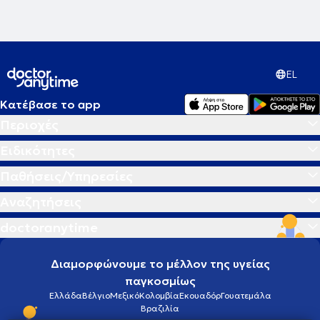
στις θεραπευτικές αγωγές. Το κλειδί για την αντιμετώπιση κάθε
προβλήματος δεν βρίσκεται έξω αλλά μέσα στον άνθρωπο.
Σύγχρονη Ομοιοπαθητική, από την Ιπποκρατική παράδοση στην
Ιατρική του μέλλοντος η θεραπεία στα μέτρα του Ανθρώπου.
EL
Κατέβασε το app
Περιοχές
Ειδικότητες
Παθήσεις/Υπηρεσίες
Αναζητήσεις
doctoranytime
Διαμορφώνουμε το μέλλον της υγείας
παγκοσμίως
Ελλάδα
Βέλγιο
Μεξικό
Κολομβία
Εκουαδόρ
Γουατεμάλα
Βραζιλία