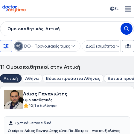
doctoranytime
EL
Ομοιοπαθητικός, Αττική
DO+ Προνομιακές τιμές
Διαθεσιμότητα
Υ
11
Ομοιοπαθητικοί στην Αττική
Αττική
Αθήνα
Βόρεια προάστια Αθήνας
Δυτικά προ
Λάιος Παναγιώτης
Ομοιοπαθητικός
|
10
1 αξιολόγηση
Σχετικά με τον ειδικό
Ο κύριος
Λάιος Παναγιώτης
είναι Παιδίατρος - Αναπτυξιολόγος -