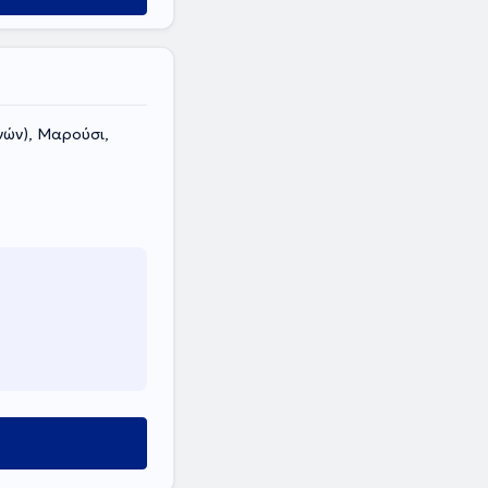
νών), Μαρούσι,