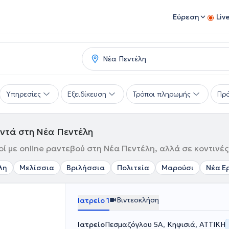
Εύρεση
Liv
Υπηρεσίες
Εξειδίκευση
Τρόποι πληρωμής
Πρό
ντά στη Νέα Πεντέλη
 με online ραντεβού στη Νέα Πεντέλη, αλλά σε κοντινές
λη
Μελίσσια
Βριλήσσια
Πολιτεία
Μαρούσι
Νέα Ε
Βιντεοκλήση
Ιατρείο 1
Ιατρείο
Πεσμαζόγλου 5Α, Κηφισιά, ΑΤΤΙΚΗ