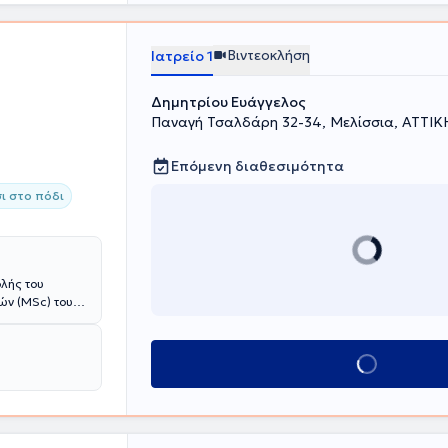
αιρειών και
ύ και Άνω
 του Ιατρικού
Βιντεοκλήση
Ιατρείο 1
ιατρικών
ς Ελληνικής
Δημητρίου Ευάγγελος
λων.
Παναγή Τσαλδάρη 32-34, Μελίσσια, ΑΤΤΙΚ
Επόμενη διαθεσιμότητα
ι στο πόδι
ολής του
ών (MSc) του
στην
ή Χειρουργική
ητικές
Κλείσε ραντεβού
κή και στη
οσοκομείο
ια και