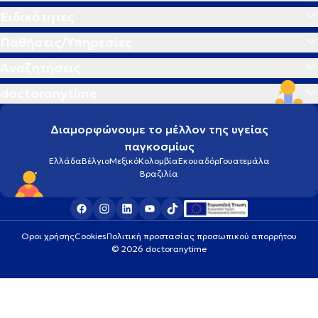
Ειδικότητες
Παθήσεις/Υπηρεσίες
Αναζητήσεις
doctoranytime
Διαμορφώνουμε το μέλλον της υγείας
παγκοσμίως
Ελλάδα
Βέλγιο
Μεξικό
Κολομβία
Εκουαδόρ
Γουατεμάλα
Βραζιλία
Οροι χρήσης
Cookies
Πολιτική προστασίας προσωπικού απορρήτου
© 2026 doctoranytime