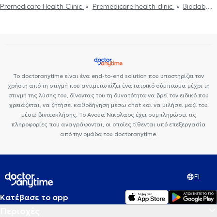
Ορθοπαιδικοί και Ορθοπαιδικοί Χειρουργοί στο Ψυχικό
Premedicare Health Clinic
Premedicare health clinic
Bioclab
Ορθοπαιδικοί και Ορθοπαιδικοί Χειρουργοί στο Νέο Ψυχικό
Ιδιωτικά Πολυιατρεία
Ιάζω
Center NT-CardioMetabolics
Ορθοπαιδικοί και Ορθοπαιδικοί Χειρουργοί στο Νέο Ηράκλειο
Ορθοπαιδικοί και Ορθοπαιδικοί Χειρουργοί στη Νέα Ερυθραία
Ορθοπαιδικοί και Ορθοπαιδικοί Χειρουργοί στη Νέα Ιωνία
Ορθοπαιδικοί και Ορθοπαιδικοί Χειρουργοί στο Γαλάτσι
Ορθοπαιδικοί και Ορθοπαιδικοί Χειρουργοί στους Αμπελόκηπους
Το doctoranytime είναι ένα end-to-end solution που υποστηρίζει τον
χρήστη από τη στιγμή που αντιμετωπίζει ένα ιατρικό σύμπτωμα μέχρι τη
Ορθοπαιδικοί και Ορθοπαιδικοί Χειρουργοί στην Πανόρμου
στιγμή της λύσης του, δίνοντας του τη δυνατότητα να βρεί τον ειδικό που
Ορθοπαιδικοί και Ορθοπαιδικοί Χειρουργοί στη Νέα Φιλαδέλφεια
χρειάζεται, να ζητήσει καθοδήγηση μέσω chat και να μιλήσει μαζί του
μέσω βιντεοκλήσης. Το Ανουα Νικολαος έχει συμπληρώσει τις
πληροφορίες που αναγράφονται, οι οποίες τίθενται υπό επεξεργασία
από την ομάδα του doctoranytime.
EL
Κατέβασε το app
Περιοχές