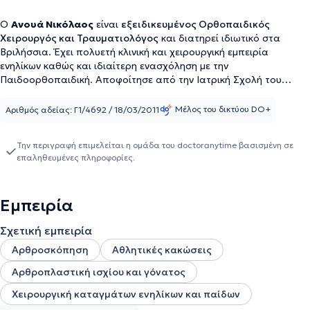
Ο
Ανουά Νικόλαος
είναι
εξειδικευμένος Ορθοπαιδικός
Χειρουργός και Τραυματιολόγος
και διατηρεί ιδιωτικό στα
Βριλήσσια. Έχει πολυετή κλινική και χειρουργική εμπειρία
ενηλίκων καθώς και ιδιαίτερη ενασχόληση με την
Παιδοορθοπαιδική. Αποφοίτησε από την Ιατρική Σχολή του
Δημοκρίτειου Πανεπιστημίου Θράκης και απέκτησε τον τίτλο της
ειδικότητας στην Ορθοπαιδική Χειρουργική και Τραυματολογία
Μέλος του δικτύου DO+
Αριθμός αδείας: Γ1/4692 / 18/03/2011
το 2019. Έχει υπηρετήσει σε κορυφαία νοσοκομεία της χώρας,
όπως το Γενικό Νοσοκομείο Αθηνών "ΚΑΤ", το Metropolitan
Την περιγραφή επιμελείται η ομάδα του doctoranytime βασισμένη σε
Hospital, το ΙΑΣΩ Παίδων, το Ιατρικό Κέντρο Αθηνών και στην
επαληθευμένες πληροφορίες.
OSTEON Orthopedic & Spine Clinic, καλύπτοντας ένα ευρύ φάσμα
περιστατικών σε παιδιά και ενήλικες. Η ειδίκευσή του
περιλαμβάνει επιπλέον εμπειρία στην Παιδοορθοπαιδική στο
Εμπειρία
Γενικό Νοσοκομείο Παίδων Αθηνών "Π. & Α. Κυριακού". Είναι
μέλος σε σημαντικούς επιστημονικούς συλλόγους, όπως ο
Σχετική εμπειρία
Ιατρικός Σύλλογος Αθηνών, ο General Medical Council (UK), η
Ελληνική Εταιρία Χειρουργικής και Ορθοπαιδικής
Αρθροσκόπηση
Αθλητικές κακώσεις
Τραυματολογίας (ΕΕΧΟΤ) και η Ελληνική Εταιρία
Αρθροπλαστική ισχίου και γόνατος
Εξωνοσοκομειακής Επείγουσας Ιατρικής (ΕΕΕΕ). Στόχος του είναι
η παροχή εξατομικευμένης και επιστημονικά τεκμηριωμένης
Χειρουργική καταγμάτων ενηλίκων και παίδων
φροντίδας, με έμφαση στην ασφάλεια, τη λειτουργικότητα και τη