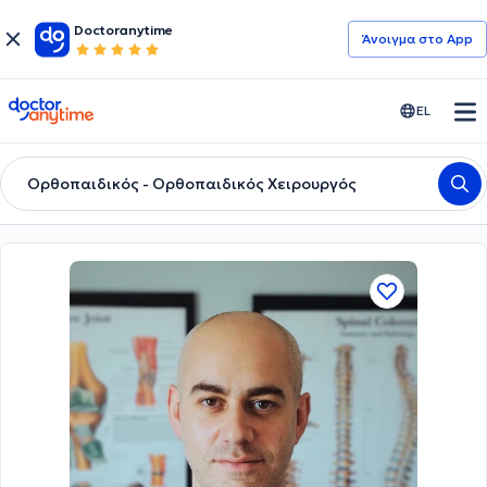
Doctoranytime
Άνοιγμα στο App
doctoranytime
EL
Ορθοπαιδικός - Ορθοπαιδικός Χειρουργός