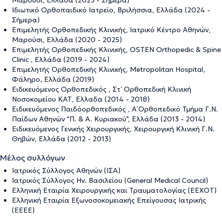
Μαρούσι, Ελλάδα (2023 - Σήμερα)
Ιδιωτικό Ορθοπαιδικό Ιατρείο, Βριλήσσια, Ελλάδα (2024 -
Σήμερα)
Επιμελητής Ορθοπεδικής Κλινικής, Ιατρικό Κέντρο Αθηνών,
Μαρούσι, Ελλάδα (2020 - 2025)
Επιμελητής Ορθοπεδικής Κλινικής, OSTEN Orthopedic & Spine
Clinic , Ελλάδα (2019 - 2024)
Επιμελητής Ορθοπεδικής Κλινικής, Metropolitan Hospital,
Φάληρο, Ελλάδα (2019)
Ειδικευόμενος Ορθοπεδικός , Στ΄ Ορθοπεδική Κλινική
Νοσοκομείου ΚΑΤ, Ελλαδα (2014 - 2018)
Ειδικευόμενος Παιδόορθοπεδικός , Α΄ Ορθοπεδικό Τμήμα Γ.Ν.
Παίδων Αθηνών "Π. & Α. Κυριακού", Ελλάδα (2013 - 2014)
Ειδικευόμενος Γενικής Χειρουργικής, Χειρουργική Κλινική Γ.Ν.
Θηβών, Ελλάδα (2012 - 2013)
Μέλος συλλόγων
Ιατρικός Σύλλογος Αθηνών (ΙΣΑ)
Ιατρικός Σύλλογος Ην. Βασιλείου (General Medical Council)
Ελληνική Εταιρία Χειρουργικής και Τραυματολογίας (ΕΕΧΟΤ)
Ελληνική Εταιρία Εξωνοσοκομειακής Επείγουσας Ιατρικής
(ΕΕΕΕ)