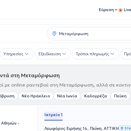
Εύρεση
Liv
Υπηρεσίες
Εξειδίκευση
Τρόποι πληρωμής
Πρό
κοντά στη Μεταμόρφωση
ί με online ραντεβού στη Μεταμόρφωση, αλλά σε κοντιν
όβρυση
Νέο Ηράκλειο
Νέα Ιωνία
Καλογρέζα
Πεύκη
Ιατρείο 1
 Αθηνών -
Λεωφόρος Ειρήνης 14, Πεύκη, ΑΤΤΙΚΗ
3,1 