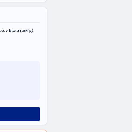
ίον Βιοιατρικής),