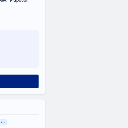
νών), Μαρούσι,
5 km