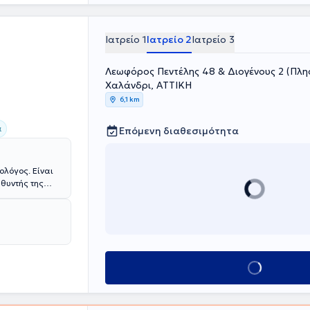
ειρουργικής και
Ιατρείο 1
Ιατρείο 2
Ιατρείο 3
Λεωφόρος Πεντέλης 48 & Διογένους 2 (Πλησ
Χαλάνδρι, ΑΤΤΙΚΗ
6,1 km
α
Επόμενη διαθεσιμότητα
ολόγος. Είναι
υθυντής της
n University
κοπική και
 των
γική
ης Ιωάννης
Κλείσε ραντεβού
ι και στις
 Ορθοπαιδικής
α παθήσεων της