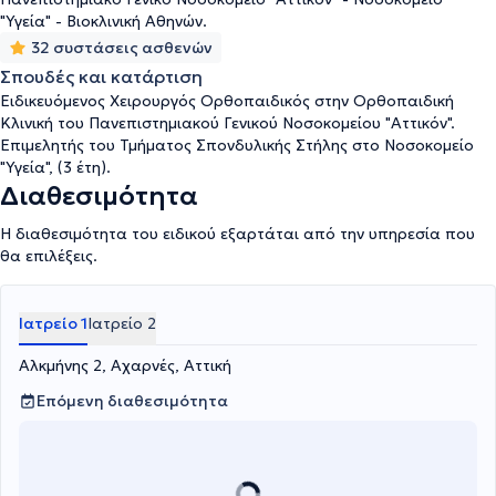
παθήσεις παιδιών στην σπονδυλική στήλη (σκολίωση).
"Υγεία" - Βιοκλινική Αθηνών.
Επιμορφώνεται συνεχώς και παρακολουθεί σεμινάρια και ειδικές
μετεκπαιδεύσεις στην Ελλάδα και στην Ευρώπη, ενώ έχει λάβει
32 συστάσεις ασθενών
πιστοποίηση AO Course Advance In Operative Fracture
Σπουδές και κατάρτιση
Management. Τέλος, αριθμεί 5 ακαδημαϊκές δημοσιεύσεις, από
Ειδικευόμενος Χειρουργός Ορθοπαιδικός στην Ορθοπαιδική
τις οποίες η τελευταία δημοσιεύτηκε το 2016 με τη συμμετοχή
Κλινική του Πανεπιστημιακού Γενικού Νοσοκομείου "Αττικόν".
ακαδημαϊκών και συναδέλφων του.
Επιμελητής του Τμήματος Σπονδυλικής Στήλης στο Νοσοκομείο
"Υγεία", (3 έτη).
Διαθεσιμότητα
Η διαθεσιμότητα του ειδικού εξαρτάται από την υπηρεσία που
θα επιλέξεις.
Ιατρείο 1
Ιατρείο 2
Αλκμήνης 2, Αχαρνές, Αττική
Επόμενη διαθεσιμότητα