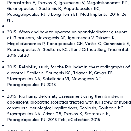
Papastathis E, Tsiavos K, Igoumenou V, Megaloikonomos PD,
Galanopoulos I, Soultanis K, Papadopoulos EC,
Papagelopoulos PJ, J Long Term Eff Med Implants. 2016, 26
(1).
2015: When and how to operate on spondylodiscitis: a report
of 13 patients, Mavrogenis AF, Igoumenou V, Tsiavos K,
Megaloikonomos P, Panagopoulos GN, Vottis C, Giannitsioti E,
Papadopoulos A, Soultanis KC,. Eur J Orthop Surg Traumatol,
2015 Jul 20
2015: Reliability study for the Rib Index in chest radiographs of
a control, Scoliosis, Soultanis KC, Tsiavos K, Grivas TB,
Stavropoulos NA, Sakellariou VI, Mavrogenis AF,
Papagelopoulos PJ.2015
2015: Rib hump deformity assessment using the rib index in
adolescent idiopathic scoliotics treated with full screw or hybrid
constructs: aetiological implications, Scoliosis, Soultanis KC,
Stavropoulos NA, Grivas TB, Tsiavos K, Starantzis K,
Papagelopoulos PJ. 2015 Feb, eCollection 2015