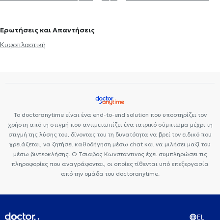
Ερυθραία
Ορθοπαιδικοί και Ορθοπαιδικοί Χειρουργοί στα Άνω
Premedicare Health Clinic
Center NT-CardioMetabolics
Πατήσια
Ορθοπαιδικοί και Ορθοπαιδικοί Χειρουργοί στα Πατήσια
Ορθοπαιδικοί και Ορθοπαιδικοί Χειρουργοί στο Περιστέρι
Ερωτήσεις και Απαντήσεις
Ορθοπαιδικοί και Ορθοπαιδικοί Χειρουργοί στην Αθήνα
Κυφοπλαστική
Ορθοπαιδικοί και Ορθοπαιδικοί Χειρουργοί στο Γαλάτσι
Ορθοπαιδικοί και Ορθοπαιδικοί Χειρουργοί στη Θεσσαλονίκη
Ορθοπαιδικοί και Ορθοπαιδικοί Χειρουργοί στα Κάτω Πατήσια
Ορθοπαιδικοί και Ορθοπαιδικοί Χειρουργοί στο Χαλάνδρι
Το doctoranytime είναι ένα end-to-end solution που υποστηρίζει τον
χρήστη από τη στιγμή που αντιμετωπίζει ένα ιατρικό σύμπτωμα μέχρι τη
στιγμή της λύσης του, δίνοντας του τη δυνατότητα να βρεί τον ειδικό που
χρειάζεται, να ζητήσει καθοδήγηση μέσω chat και να μιλήσει μαζί του
μέσω βιντεοκλήσης. Ο Τσιαβος Κωνσταντινος έχει συμπληρώσει τις
πληροφορίες που αναγράφονται, οι οποίες τίθενται υπό επεξεργασία
από την ομάδα του doctoranytime.
EL