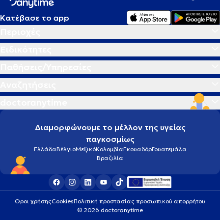
Κατέβασε το app
Περιοχές
Ειδικότητες
Παθήσεις/Υπηρεσίες
Αναζητήσεις
doctoranytime
Διαμορφώνουμε το μέλλον της υγείας
παγκοσμίως
Ελλάδα
Βέλγιο
Μεξικό
Κολομβία
Εκουαδόρ
Γουατεμάλα
Βραζιλία
Οροι χρήσης
Cookies
Πολιτική προστασίας προσωπικού απορρήτου
© 2026 doctoranytime