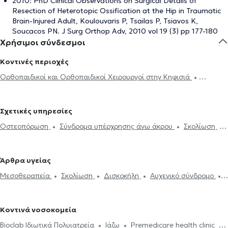
2010: PhD Clinical Observations on Surgical Details of
Resection of Heterotopic Ossification at the Hip in Traumatic
Brain-Injured Adult, Koulouvaris P, Tsailas P, Tsiavos K,
Soucacos PN. J Surg Orthop Adv, 2010 vol 19 (3) pp 177-180
Χρήσιμοι σύνδεσμοι
Κοντινές περιοχές
Ορθοπαιδικοί και Ορθοπαιδικοί Χειρουργοί στην Κηφισιά
Ορθοπαιδικοί και Ορθοπαιδικοί Χειρουργοί στα Άνω Λιόσια
Ορθοπαιδικοί και Ορθοπαιδικοί Χειρουργοί στο Καματερό
Σχετικές υπηρεσίες
Ορθοπαιδικοί και Ορθοπαιδικοί Χειρουργοί στο Νέο Ηράκλειο
Οστεοπόρωση
Σύνδρομα υπέρχρησης άνω άκρου
Σκολίωση
Ορθοπαιδικοί και Ορθοπαιδικοί Χειρουργοί στη Νέα Ιωνία
Τραυματισμοί τενόντων και νεύρων άνω άκρου
Σπονδυλολίσθηση
Ορθοπαιδικοί και Ορθοπαιδικοί Χειρουργοί στο Ίλιον
Σπονδυλόλυση
Κάταγμα
Αρθροσκόπηση
Μεταταρσαλγία
Ορθοπαιδικοί και Ορθοπαιδικοί Χειρουργοί στη Νέα Φιλαδέλφεια
Άρθρα υγείας
Ηλεκτρονική συνταγογράφηση
Οστεοαρθρίτιδα
Πελματιαία
Ορθοπαιδικοί και Ορθοπαιδικοί Χειρουργοί στην Πεύκη
Μεσοθεραπεία
Σκολίωση
Δισκοκήλη
Αυχενικό σύνδρομο
απονευρωσίτιδα
Κύστη Baker
Περιαρθρίτιδα ώμου
Ορθοπαιδικοί και Ορθοπαιδικοί Χειρουργοί στην Πετρούπολη
Επικονδυλίτιδα
Οστεοαρθρίτιδα
Σπονδυλοδεσία
Σύνδρομο
Ρομποτική χειρουργική
Πελματογράφημα
Βλαστοκύτταρα
Ορθοπαιδικοί και Ορθοπαιδικοί Χειρουργοί στους Αγίους
καρπιαίου σωλήνα
(Πλάσμα πλούσιο σε αιμοπετάλια)
Αρθροπλαστική
Αναργύρους
Ορθοπαιδικοί και Ορθοπαιδικοί Χειρουργοί στο
Κοντινά νοσοκομεία
Αρθροπλαστική γόνατος
Αρθροπλαστική ισχίου
Μαρούσι
Ορθοπαιδικοί και Ορθοπαιδικοί Χειρουργοί στη Νέα
Bioclab Ιδιωτικά Πολυιατρεία
Ιάζω
Premedicare health clinic