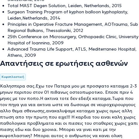
Total MAST Degen Solution, Leiden, Netherlands, 2015
Surgeon Training Program of kyphon balloon kyphoplasty,
Leiden,Netherlands, 2014
Principles in Operative Fracture Management, AOTrauma, Sub
Regional Balkans, Thessaloniki, 2012
25th Conference on Microsurgery, Orthopaedic Clinic, University
Hospital of Ioannina, 2009
Advanced Trauma Life Support, ATLS, Mediterraneo Hospital,
Athens, 2009
Απαντήσεις σε ερωτήσεις ασθενών
Κυφοπλαστική
Καλησπερα σας.Εχω τον Πατερα μου με προσφατο καταγμα 2-3
μηνων περιπου στον 01 πιθανως οστεοπωροτικο. Επεσε πριν 4
μηνες με τον ποπο.Η ακτινα τοτε δεν εδειξε καταγμα.Τωρα που
τον πηγα για νεα ακτινα ωστε να δωσουμε σε νευροχειρουργους
αλλο θεμα σθενωσης,ανακαλυψαμε καταγμα χωρις ομως αλλη
πτωση απο την πρωτη που ειχε!!! Η καρδια του ειναι καλη χωρις
παθολογικα προβληματα και οι πιεσεις του σταθερες χωρις χαπι
πιεσης εδω και δυο χρονια. Μπορει να γινει κατι με την
κυφοπλαστικη? Μπορει αυτος ο ανθρωπος να κανει ολικη