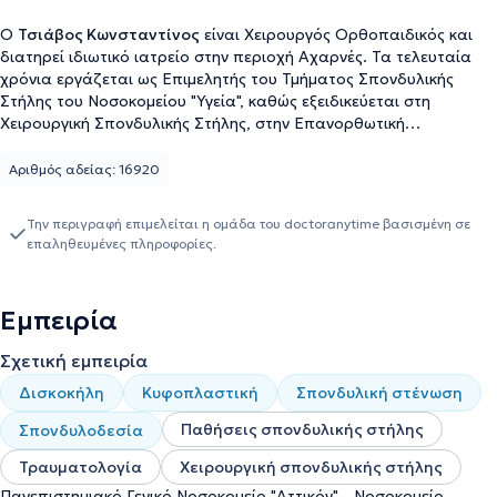
Ο
Τσιάβος Κωνσταντίνος
είναι Χειρουργός Ορθοπαιδικός και
διατηρεί ιδιωτικό ιατρείο στην περιοχή Αχαρνές. Τα τελευταία
χρόνια εργάζεται ως Επιμελητής του Τμήματος Σπονδυλικής
Στήλης του Νοσοκομείου "Υγεία", καθώς εξειδικεύεται στη
Χειρουργική Σπονδυλικής Στήλης, στην Επανορθωτική
Χειρουργική Ενηλίκων και στην Αντιμετώπιση Τραύματος. Είναι
πτυχιούχος της Ιατρικής Σχολής του Εθνικού και Καποδιστριακού
Αριθμός αδείας: 16920
Πανεπιστημίου Αθηνών και ολοκλήρωσε τις μεταπτυχιακές του
σπουδές με αντικείμενο τα μεταβολικά νοσήματα των οστών και
Την περιγραφή επιμελείται η ομάδα του doctoranytime βασισμένη σε
την Οστεοπόρωση στο ίδιο Πανεπιστήμιο. Ξεκίνησε την
επαληθευμένες πληροφορίες.
εξειδίκευσή του στην Ορθοπαιδική Χειρουργική ως συνεργάτης
ιατρός του Καθηγητή κυρίου Σουκάκου στη Βιοκλινική Αθηνών.
Μετέπειτα, και για περίπου 6 χρόνια, εργάστηκε ως Χειρουργός
Εμπειρία
Ορθοπαιδικός στα μεγαλύτερα νοσοκομεία των Αθηνών,
συγκεκριμένα στο Πανεπιστημιακό Γενικό Νοσοκομείο "Αττικόν"
Σχετική εμπειρία
και στο Γενικό Νοσοκομείο Παίδων "Π. & Α. Κυριακού" (1 έτος).
Συγκεντρώνει εμπειρία μεγαλύτερη των 10 ετών στην Χειρουργική
Δισκοκήλη
Κυφοπλαστική
Σπονδυλική στένωση
Ορθοπαιδική, ενώ μέχρι σήμερα χειρουργεί με επιτυχία πολύ
Παθήσεις σπονδυλικής στήλης
Σπονδυλοδεσία
μεγάλο αριθμό ασθενών καθημερινά, σε παθήσεις που αφορούν
τη Σπονδυλική Στήλη. Το κλινικό του ενδιαφέρον εστιάζει στις
Τραυματολογία
Χειρουργική σπονδυλικής στήλης
παθήσεις της Σπονδυλικής Στήλης σε ενήλικες και σε συγγενείς
Πανεπιστημιακό Γενικό Νοσοκομείο "Αττικόν" - Νοσοκομείο