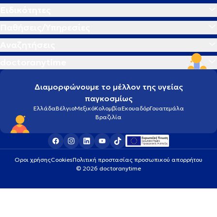
Ειδικότητες
Παθήσεις/Υπηρεσίες
Αναζητήσεις
doctoranytime
Διαμορφώνουμε το μέλλον της υγείας
παγκοσμίως
Ελλάδα
Βέλγιο
Μεξικό
Κολομβία
Εκουαδόρ
Γουατεμάλα
Βραζιλία
Οροι χρήσης
Cookies
Πολιτική προστασίας προσωπικού απορρήτου
© 2026 doctoranytime