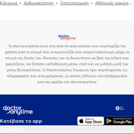
Ορθοπαιδικοί και Ορθοπαιδικοί Χειρουργοί στο Γαλάτσι
Κάταγμα
Αρθροσκόπηση
Οστεοπόρωση
Αθλητικές κακώσεις
Ορθοπαιδικοί και Ορθοπαιδικοί Χειρουργοί στη Θεσσαλονίκη
Βλαστοκύτταρα (Πλάσμα πλούσιο σε αιμοπετάλια)
Ισχιαλγία
Ορθοπαιδικοί και Ορθοπαιδικοί Χειρουργοί στο Χαλάνδρι
Οσφυαλγία
Σύνδρομο καρπιαίου σωλήνα
Αυχενικό σύνδρομο
Ορθοπαιδικοί και Ορθοπαιδικοί Χειρουργοί στο Περιστέρι
Οστεοαρθρίτιδα
Αρθροσκόπηση γόνατος
Αρθροπλαστική
Ορθοπαιδικοί και Ορθοπαιδικοί Χειρουργοί στα Κάτω Πατήσια
ισχίου
Το doctoranytime είναι ένα end-to-end solution που υποστηρίζει τον
χρήστη από τη στιγμή που αντιμετωπίζει ένα ιατρικό σύμπτωμα μέχρι τη
στιγμή της λύσης του, δίνοντας του τη δυνατότητα να βρεί τον ειδικό που
χρειάζεται, να ζητήσει καθοδήγηση μέσω chat και να μιλήσει μαζί του
μέσω βιντεοκλήσης. Ο Μητσιοπουλος Γεωργιος έχει συμπληρώσει τις
πληροφορίες που αναγράφονται, οι οποίες τίθενται υπό επεξεργασία
από την ομάδα του doctoranytime.
EL
Κατέβασε το app
Περιοχές