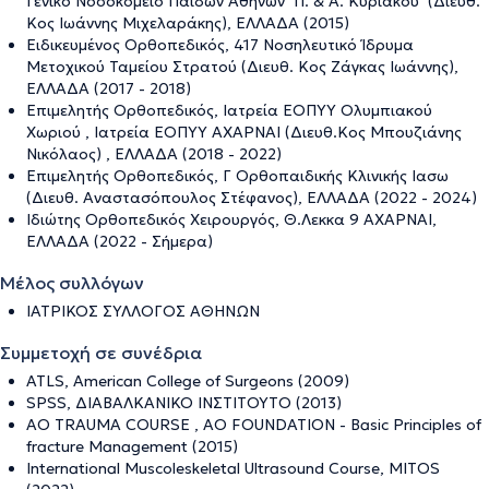
Γενικό Νοσοκομείο Παίδων Αθηνών ‘Π. & Α. Κυριακού’ (Διευθ.
Κος Ιωάννης Μιχελαράκης), ΕΛΛΑΔΑ (2015)
Ειδικευμένος Ορθοπεδικός, 417 Νοσηλευτικό Ίδρυμα
Μετοχικού Ταμείου Στρατού (Διευθ. Κος Ζάγκας Iωάννης),
ΕΛΛΑΔΑ (2017 - 2018)
Επιμελητής Ορθοπεδικός, Ιατρεία ΕΟΠΥΥ Ολυμπιακού
Χωριού , Ιατρεία ΕΟΠΥΥ ΑΧΑΡΝΑΙ (Διευθ.Κος Μπουζιάνης
Νικόλαος) , ΕΛΛΑΔΑ (2018 - 2022)
Επιμελητής Ορθοπεδικός, Γ Ορθοπαιδικής Κλινικής Ιασω
(Διευθ. Αναστασόπουλος Στέφανος), ΕΛΛΑΔΑ (2022 - 2024)
Ιδιώτης Ορθοπεδικός Χειρουργός, Θ.Λεκκα 9 ΑΧΑΡΝΑΙ,
ΕΛΛΑΔΑ (2022 - Σήμερα)
Μέλος συλλόγων
ΙΑΤΡΙΚΟΣ ΣΥΛΛΟΓΟΣ ΑΘΗΝΩΝ
Συμμετοχή σε συνέδρια
ATLS, American College of Surgeons (2009)
SPSS, ΔΙΑΒΑΛΚΑΝΙΚΟ ΙΝΣΤΙΤΟΥΤΟ (2013)
AO TRAUMA COURSE , AO FOUNDATION - Basic Principles of
fracture Management (2015)
International Muscoleskeletal Ultrasound Course, MITOS