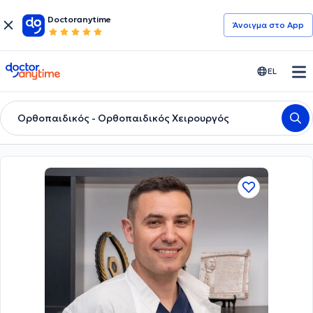
Doctoranytime
Άνοιγμα στο App
doctoranytime
EL
Ορθοπαιδικός - Ορθοπαιδικός Χειρουργός