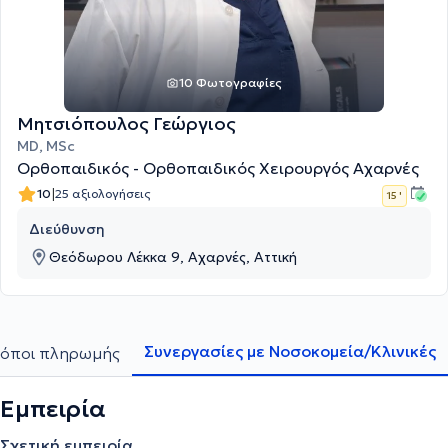
10 Φωτογραφίες
Μητσιόπουλος Γεώργιος
MD, MSc
Ορθοπαιδικός - Ορθοπαιδικός Χειρουργός Αχαρνές
|
10
25 αξιολογήσεις
15 '
Διεύθυνση
Θεόδωρου Λέκκα 9, Αχαρνές, Αττική
Συνεργασίες με Νοσοκομεία/Κλινικές
όποι πληρωμής
Εμπειρία
Σχετική εμπειρία