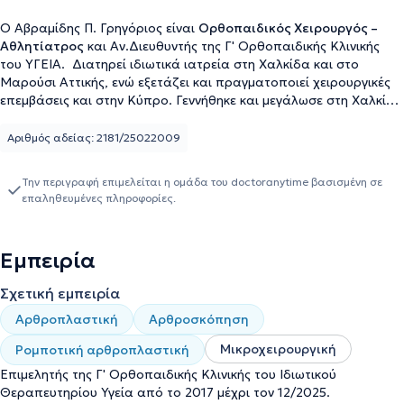
Ο Αβραμίδης Π. Γρηγόριος είναι
Ορθοπαιδικός Χειρουργός –
Αθλητίατρος
και Αν.Διευθυντής της Γ' Ορθοπαιδικής Κλινικής
του ΥΓΕΙΑ. Διατηρεί ιδιωτικά ιατρεία στη Χαλκίδα και στο
Μαρούσι Αττικής, ενώ εξετάζει και πραγματοποιεί χειρουργικές
επεμβάσεις και στην Κύπρο. Γεννήθηκε και μεγάλωσε στη Χαλκίδα
και κατάγεται από το Ναύπλιο. Είναι απόφοιτος της Ιατρικής
Σχολής του Πανεπιστημίου Πατρών και κάτοχος Μεταπτυχιακού
Αριθμός αδείας: 2181/25022009
Τίτλου Σπουδών «Οστεοπόρωση και Μεταβολικά Νοσήματα των
Οστών» της Ιατρικής Σχολής του Πανεπιστημίου Αθηνών.
Την περιγραφή επιμελείται η ομάδα του doctoranytime βασισμένη σε
Εξειδικεύεται στην Αρθροσκόπηση, τη Ρομποτική
επαληθευμένες πληροφορίες.
Αρθροπλαστική, τη Χειρουργική Άκρας Χειρός καθώς και στις
Αθλητικές Κακώσεις. Είναι επίσημα πιστοποιημένος στη
Ρομποτική Αρθροπλαστική Ισχίου και Γόνατος. Έχει λάβει
Εμπειρία
πολλαπλές υποτροφίες και συμμετέχει ενεργά σε επιστημονικά
συνέδρια στην Ελλάδα και το εξωτερικό, καθώς και στη
Σχετική εμπειρία
συγγραφή επιστημονικών άρθρων.
Αρθροπλαστική
Αρθροσκόπηση
Μικροχειρουργική
Ρομποτική αρθροπλαστική
Επιμελητής της Γ' Ορθοπαιδικής Κλινικής του Ιδιωτικού
Θεραπευτηρίου Υγεία από το 2017 μέχρι τον 12/2025.