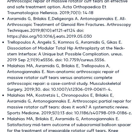
Arthroscopic repair of massive rotator cuff tears an effective
and safe treatment option. Acta Orthopaedica Et
Traumatologica Hellenica. 2019;70(1): 14-18
Avramidis G, Brilakis E,Deligeorgis A. Antonogiannakis E. All-
Arthroscopic Treatment of Glenoid Rim Fractures. Arthroscopy
Techniques.2019;8(10):e1121-e1124 doi:
https://doi.org/10.1016/j.eats.2019.05.030
Trellopoulos A, Angelis S, Komnos G, Avramidis G, Gikas E.
Dissociation of Modular Total Hip Arthroplasty at the Neck-
stem Interface: A Unique but Possible Complication. ureus.
2019 Sep 2;11(9):e5556. doi: 10.7759/cureus.5556.
Malahias MA, Avramidis G, Brilakis E, Trellopoulos A,
Antonogiannakis E. Non-anatomic arthroscopic repair of
massive rotator cuff tears versus anatomic complete
arthroscopic repair: a case-control study. Musculoskeletal
Surgery. 2019;30. doi: 10.1007/s12306-019-00611-4.
Malahias MA, Kostretzis L, Chronopoulos E, Brilakis E,
Avramidis G, Antonogiannakis E. Arthroscopic partial repair for
massive rotator cuff tears: does it work? A systematic review.
Sports Medicine. 2019;5(1):13 doi: 10.1186/s40798-019-0186-z.
Malahias MA, Brilakis E, Avramidis G, Antonogiannakis E.
Satisfactory mid-term outcome of subacromial balloon spacer
for the treatment of irreparable rotator cuff tears. Knee