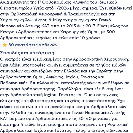
Αν.Διευθυντής της Γ' Ορθοπαιδικής Κλινικής του Ιδιωτικού
Θεραπευτηρίου Υγεία από 1/2026 μέχρι σήμερα. Έχει εξειδικευτεί
στην Ορθοπαιδική Χειρουργική & Τραυματολογία και στη
Χειρουργική Άνω Άκρου & Μικροχειρουργική στο Γενικό
Νοσοκομείο Αττικής ΚΑΤ από το 2013 έως 2017. Είναι μέλος του
Κέντρου Αρθροσκόπησης και Χειρουργικής Ώμου, με 500
Αρθροσκοπήσεις ετησίως τα τελευταία 10 χρόνια.
80 συστάσεις ασθενών
Σπουδές και κατάρτιση
Ο γιατρός είναι εξειδικευμένος στην Αρθροσκοπική Χειρουργική.
Έχει λάβει υποτροφίες και έχει συμμετάσχει σε πλήθος ειδικών
σεμιναρίων και συνεδρίων στην Ελλαδα και την Ευρώπη στην
Αρθροσκόπηση Ώμου, Αγκώνος, Ισχίου, Γόνατος και
Ποδοκνημικής. Επιπλέον είναι εκπαιδευτής νέων συναδέλφων σε
σεμινάρια Αρθροσκόπησης. Παράλληλα, είναι εξειδικευμένος
στην Αρθροπλαστική Ισχίου, Γόνατος και Ώμου σε τεχνικές
ελάχιστης επεμβατικότητας και ταχείας αποκατάστασης. Έχει
ειδικευτεί σε ένα από τα μεγαλύτερα κέντρα Αρθροπλαστικών
στην Ελλάδα και συγκεκριμένα στο Γενικό Νοσοκομείο Αττικής
ΚΑΤ με μέσο όρο Αρθροπλαστικών τις 30-40 μηνιαίως για
διάστημα 4 ετών. Είναι επίσημα πιστοποιημένος στη Ρομποτική
Αρθροπλαστική Ισχίου και Γόνατος. Τέλος, ο ιατρός ειδικεύεται