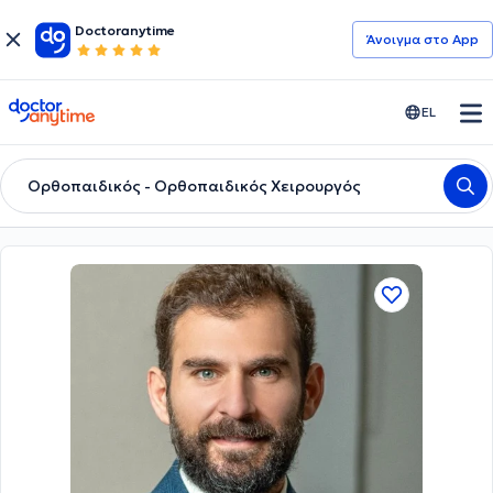
Doctoranytime
Άνοιγμα στο App
doctoranytime
EL
Ορθοπαιδικός - Ορθοπαιδικός Χειρουργός