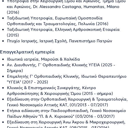
Υποτροφία στην Χειρουργική Ώμου και Αγκώνος, Τμήμα Ώμου
και Αγκώνος, Dr. Alessandro Castagna, Humanitas, Milano
(2016)
Ταξιδιωτική Υποτροφία, Ευρωπαϊκή Ομοσπονδία
Ορθοπαιδικής και Τραυματολογίας, Πολωνία (2016)
Ταξιδιωτική Υποτροφία, Ελληνική Αρθροσκοπική Εταιρεία
(2015)
Πτυχίο Ιατρικής, Ιατρική Σχολή, Πανεπιστήμιο Πατρών
Επαγγελματική εμπειρία
Ιδιωτικά ιατρεία, Μαρούσι & Χαλκίδα
Αν. Διευθυντής, Γ’ Ορθοπαιδικής Κλινικής ΥΓΕΙΑ (2025 -
Σήμερα)
Επιμελητής Γ' Ορθοπαιδικής Κλινικής, Ιδιωτικό Θεραπευτήριο
"ΥΓΕΙΑ" (2017 - 2025)
Κλινικός & Επιστημονικός Συνεργάτης, Κέντρο
Αρθροσκόπησης & Χειρουργικής Ώμου (2015 - σήμερα)
Εξειδίκευση στην Ορθοπαιδική Χειρουργική & Τραυματολογία,
Γενικό Νοσοκομείο Αττικής ΚΑΤ, (01/2013 - 07/2017)
Ετήσια ειδίκευση στην Παιδοορθοπαιδική, Γενικό Νοσοκομείο
Παίδων Αθηνών "Π. & Α. Κυριακού" (03/2016 - 03/2017)
Εξειδίκευση στη Χειρουργική Άνω Άκρου & Μικροχειρουργική,
Γενικό Νοσοκομείο Αττικής ΚΑΤ, (09/2015 - 03/2016)