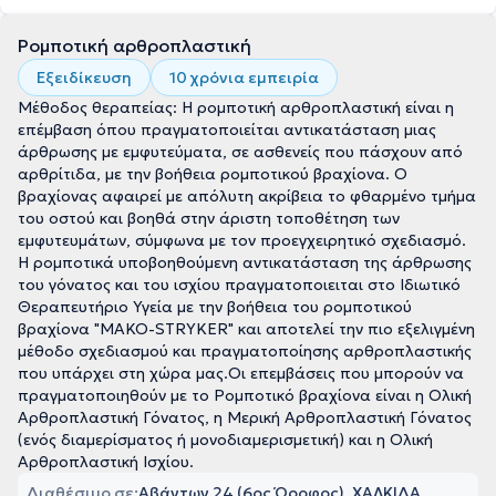
Ρομποτική αρθροπλαστική
Εξειδίκευση
10 χρόνια εμπειρία
Μέθοδος θεραπείας: Η ρομποτική αρθροπλαστική είναι η
επέμβαση όπου πραγματοποιείται αντικατάσταση μιας
άρθρωσης με εμφυτεύματα, σε ασθενείς που πάσχουν από
αρθρίτιδα, με την βοήθεια ρομποτικού βραχίονα. Ο
βραχίονας αφαιρεί με απόλυτη ακρίβεια το φθαρμένο τμήμα
του οστού και βοηθά στην άριστη τοποθέτηση των
εμφυτευμάτων, σύμφωνα με τον προεγχειρητικό σχεδιασμό.
Η ρομποτικά υποβοηθούμενη αντικατάσταση της άρθρωσης
του γόνατος και του ισχίου πραγματοποιειται στο Ιδιωτικό
Θεραπευτήριο Υγεία με την βοήθεια του ρομποτικού
βραχίονα "MAKO-STRYKER" και αποτελεί την πιο εξελιγμένη
μέθοδο σχεδιασμού και πραγματοποίησης αρθροπλαστικής
που υπάρχει στη χώρα μας.Οι επεμβάσεις που μπορούν να
πραγματοποιηθούν με το Ρομποτικό βραχίονα είναι η Ολική
Αρθροπλαστική Γόνατος, η Μερική Αρθροπλαστική Γόνατος
(ενός διαμερίσματος ή μονοδιαμερισμετική) και η Ολική
Αρθροπλαστική Ισχίου.
Διαθέσιμο σε:
Αβάντων 24 (6ος Όροφος), ΧΑΛΚΙΔΑ,