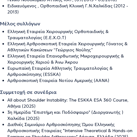
Ειδικευόμενος , Ορθοπαιδική Κλινική Γ.Ν.Χαλκίδας (2012 -
2013)
Μέλος συλλόγων
Ελληνική Εταιρεία Χειρουργικής Ορθοπαιδικής &
Τραυματολογίας (Ε.Ε.Χ.Ο.Τ)
Ελληνική Αρθροσκοπική Εταιρεία Χειρουργικής Γόνατος &
Αθλητικών Κακώσεων “Γεώργιος Νούλης”
Ελληνική Εταιρεία Επανορθωτικής Μικροχειρουργικής &
Χειρουργικής Χεριού & Άνω Άκρου
Ευρωπαϊκή Εταιρεία Αθλητικής Τραυματολογίας &
Αρθροσκόπησης (ESSKA)
Αρθροσκοπική Εταιρεία Νοτίου Αμερικής (ΑΑΝΑ)
Συμμετοχή σε συνέδρια
Αll about Shoulder Instability: The ESKKA ESA 360 Course,
Αθήνα (2025)
3η Ημερίδα "Επιστήμη και Ποδόσφαιρο" (Διοργανωτής )
Χαλκίδα (2025)
Διεθνές Σεμινάριο Αρθροσκόπησης Ώμου Ελληνικής
Αρθροσκοπικής Εταιρείας "Ιntensive Theoretical & Hands-on
Seminar on Shoulder Arthroscopy" Λάρισα. Ελλάδα (2025)