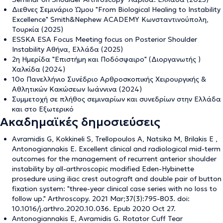
Διεθνες Σεμινάριο Ώμου "From Biological Healing to Instability
Excellence" Smith&Nephew ACADEMY Κωνσταντινούπολη,
Τουρκία (2025)
ESSKA ESA Focus Meeting focus on Posterior Shoulder
Instability Αθήνα, Ελλάδα (2025)
2η Ημερίδα "Επιστήμη και Ποδόσφαιρο" (Διοργανωτής )
Χαλκίδα (2024)
10o Πανελλήνιο Συνέδριο Αρθροσκοπικής Χειρουργικής &
Αθλητικών Κακώσεων Ιωάννινα (2024)
Συμμετοχή σε πλήθος σεμιναρίων και συνεδρίων στην Ελλάδα
και στο Εξωτερικό
Ακαδημαϊκές δημοσιεύσεις
Avramidis G, Kokkineli S, Trellopoulos A, Natsika M, Brilakis E ,
Antonogiannakis E. Excellent clinical and radiological mid-term
outcomes for the management of recurrent anterior shoulder
instability by all-arthroscopic modified Eden-Hybinette
prosedure using iliac crest outograft and double pair of button
fixation system: "three-year clinical case series with no loss to
follow up." Arthroscopy. 2021 Mar;37(3):795-803. doi:
10.1016/j.arthro.2020.10.036. Epub 2020 Oct 27.
Antonogiannakis E, Avramidis G. Rotator Cuff Tear