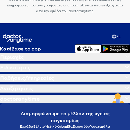
πληροφορίες που αναγράφονται, οι οποίες τίθενται υπό επεξεργασία
από την ομάδα του doctoranytime.
EL
Κατέβασε το app
Περιοχές
Ειδικότητες
Παθήσεις/Υπηρεσίες
Αναζητήσεις
doctoranytime
Διαμορφώνουμε το μέλλον της υγείας
παγκοσμίως
Ελλάδα
Βέλγιο
Μεξικό
Κολομβία
Εκουαδόρ
Γουατεμάλα