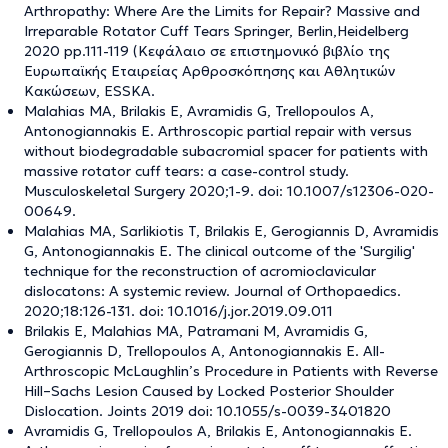
Arthropathy: Where Are the Limits for Repair? Massive and
Irreparable Rotator Cuff Tears Springer, Berlin,Heidelberg
2020 pp.111-119 (Κεφάλαιο σε επιστημονικό βιβλίο της
Ευρωπαϊκής Εταιρείας Αρθροσκόπησης και Αθλητικών
Κακώσεων, ESSKA.
Malahias MA, Brilakis E, Avramidis G, Trellopoulos A,
Antonogiannakis E. Arthroscopic partial repair with versus
without biodegradable subacromial spacer for patients with
massive rotator cuff tears: a case-control study.
Musculoskeletal Surgery 2020;1-9. doi: 10.1007/s12306-020-
00649.
Malahias MA, Sarlikiotis T, Brilakis E, Gerogiannis D, Avramidis
G, Antonogiannakis E. The clinical outcome of the 'Surgilig'
technique for the reconstruction of acromioclavicular
dislocatons: A systemic review. Journal of Orthopaedics.
2020;18:126-131. doi: 10.1016/j.jor.2019.09.011
Brilakis E, Malahias MA, Patramani M, Avramidis G,
Gerogiannis D, Trellopoulos A, Antonogiannakis E. All-
Arthroscopic McLaughlin’s Procedure in Patients with Reverse
Hill–Sachs Lesion Caused by Locked Posterior Shoulder
Dislocation. Joints 2019 doi: 10.1055/s-0039-3401820
Avramidis G, Trellopoulos A, Brilakis E, Antonogiannakis E.