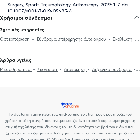
Surgery, Sports Traumatology, Arthroscopy. 2019: 1–7. doi:
10.1007/s00167-019-05485-4
Χρήσιμοι σύνδεσμοι
Σχετικές υπηρεσίες
Οστεοπόρωση
Σύνδρομα υπέρχρησης άνω άκρου
Σκολίωση
Τραυματισμοί τενόντων και νεύρων άνω άκρου
Σπονδυλολίσθηση
Σπονδυλόλυση
Κάταγμα
Αρθροσκόπηση
Μεταταρσαλγία
Άρθρα υγείας
Ηλεκτρονική συνταγογράφηση
Οστεοαρθρίτιδα
Πελματιαία
Μεσοθεραπεία
Σκολίωση
Δισκοκήλη
Αυχενικό σύνδρομο
απονευρωσίτιδα
Κύστη Baker
Περιαρθρίτιδα ώμου
Επικονδυλίτιδα
Οστεοαρθρίτιδα
Σπονδυλοδεσία
Σύνδρομο
Ρομποτική χειρουργική
Πελματογράφημα
Βλαστοκύτταρα
καρπιαίου σωλήνα
(Πλάσμα πλούσιο σε αιμοπετάλια)
Αρθροπλαστική
Αρθροπλαστική γόνατος
Αρθροπλαστική ισχίου
Το doctoranytime είναι ένα end-to-end solution που υποστηρίζει τον
χρήστη από τη στιγμή που αντιμετωπίζει ένα ιατρικό σύμπτωμα μέχρι τη
στιγμή της λύσης του, δίνοντας του τη δυνατότητα να βρεί τον ειδικό που
χρειάζεται, να ζητήσει καθοδήγηση μέσω chat και να μιλήσει μαζί του
μέσω βιντεοκλήσης. Ο Αβραμιδης Γρηγοριος έχει συμπληρώσει τις