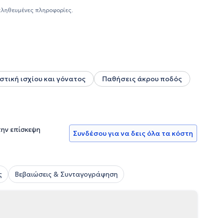
 αρθροσκόπηση γόνατος) και ολικές αρθοπλαστικές γόνατος
αληθευμένες πληροφορίες.
τική ισχίου και γόνατος
Παθήσεις άκρου ποδός
την επίσκεψη
Συνδέσου για να δεις όλα τα κόστη
ς
Βεβαιώσεις & Συνταγογράφηση