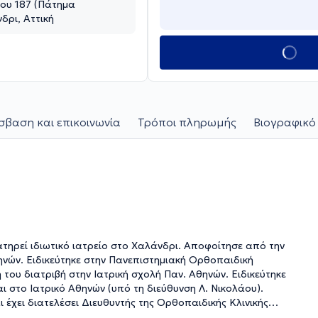
ου 187 (Πάτημα
δρι, Αττική
βαση και επικοινωνία
Τρόποι πληρωμής
Βιογραφικό
ατηρεί ιδιωτικό ιατρείο στο Χαλάνδρι. Αποφοίτησε από την
ηνών. Ειδικεύτηκε στην Πανεπιστημιακή Ορθοπαιδική
του διατριβή στην Ιατρική σχολή Παν. Αθηνών. Ειδικεύτηκε
αι στο Ιατρικό Αθηνών (υπό τη διεύθυνση Λ. Νικολάου).
ι έχει διατελέσει Διευθυντής της Ορθοπαιδικής Κλινικής
ε γενικές ορθοπαιδικές χειρουργικές παθήσεις, με