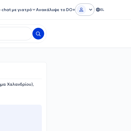
e chat με γιατρό
Ανακάλυψε το DO+
EL
ημα Χαλανδρίου),