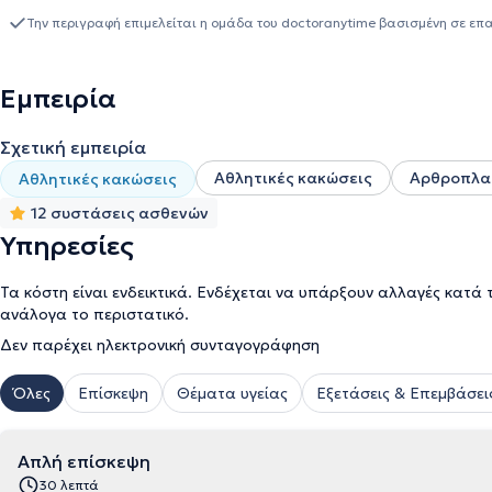
εξειδίκευση στις παθήσεις άκρας χειρός και γόνατος(καθώς και
Την περιγραφή επιμελείται η ομάδα του doctoranytime βασισμένη σε επ
και ισχίου.
Εμπειρία
Σχετική εμπειρία
Αθλητικές κακώσεις
Αρθροπλασ
Αθλητικές κακώσεις
12 συστάσεις ασθενών
Υπηρεσίες
Τα κόστη είναι ενδεικτικά. Ενδέχεται να υπάρξουν αλλαγές κατά 
ανάλογα το περιστατικό.
Δεν παρέχει ηλεκτρονική συνταγογράφηση
Όλες
Επίσκεψη
Θέματα υγείας
Εξετάσεις & Επεμβάσει
Απλή επίσκεψη
30 λεπτά