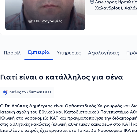
Λεωφόρος Ηρακλείτ
Χαλανδρίου), Χαλάν
11 Φωτογραφίες
Εμπειρία
Προφίλ
Υπηρεσίες
Αξιολογήσεις
Πρόσ
Γιατί είναι ο κατάλληλος για σένα
Μέλος του δικτύου DO+
Ο
Dr. Λούπας Δημήτριος
είναι
Ορθοπαιδικός Χειρουργός
και δι
Ιατρική σχολή του Εθνικού και Καποδιστριακού Πανεπιστήμιο Αθ
Κλινική στο νοσοκομείο ΚΑΤ και πραγματοποίησε την διδακτορική 
στις αθλητικές κακώσεις (κλινική αθλητικών κακώσεων στο ΚΑΤ) κ
Επιπλέον ο ιατρός έχει εργαστεί στο 1ο και 3ο Νοσοκομείο ΙΚΑ κα
του Γενικού Νοσοκομείου Αθηνών «Ο Ευαγγελισμός».
Ασχολείται μ