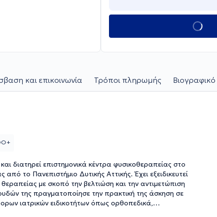
βαση και επικοινωνία
Τρόποι πληρωμής
Βιογραφικό
 DO+
και διατηρεί επιστημονικά κέντρα φυσικοθεραπείας στο
 από το Πανεπιστήμιο Δυτικής Αττικής. Έχει εξειδικευτεί
 θεραπείας με σκοπό την βελτιώση και την αντιμετώπιση
υδών της πραγματοποίησε την πρακτική της άσκηση σε
φορων ιατρικών ειδικοτήτων όπως ορθοπεδικά,
στηκε και ως εθελόντρια σε διάφορα κέντρα