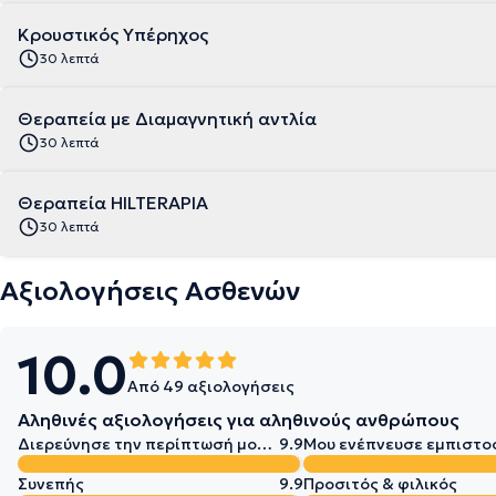
Κρουστικός Υπέρηχος
30 λεπτά
Θεραπεία με Διαμαγνητική αντλία
30 λεπτά
Θεραπεία HILTERAPIA
30 λεπτά
Αξιολογήσεις Ασθενών
10.0
Από 49 αξιολογήσεις
Αληθινές αξιολογήσεις για αληθινούς ανθρώπους
Διερεύνησε την περίπτωσή μου σε βάθος
9.9
Μου ενέπνευσε εμπιστο
Συνεπής
9.9
Προσιτός & φιλικός