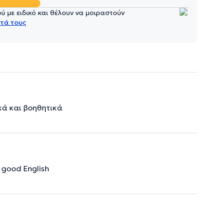
 με ειδικό και θέλουν να μοιραστούν
τά τους
κά και βοηθητικά
y good English