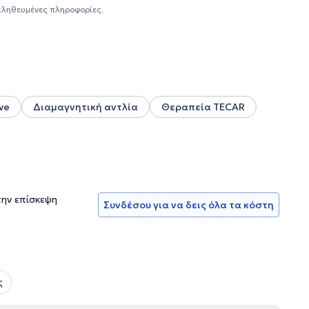
νικός συνεργάτης στο Aegean College και στο
αληθευμένες πληροφορίες.
υλος σε μεγάλα γυμναστήρια και αθλητικούς συλλόγους.
ών με την ειδικότητά της.
ve
Διαμαγνητική αντλία
Θεραπεία TECAR
την επίσκεψη
Συνδέσου για να δεις όλα τα κόστη
ς