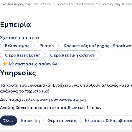
φυσικοθεραπείας και αποκατάστασης. Επιπλέον, υπήρξε επιστημο
Την περιγραφή επιμελείται η ομάδα του doctoranytime βασισμένη σε επ
Μητροπολιτικό Κολλέγιο Αθηνών, καθώς και επιστημονικός σύμβο
Πέρα από αυτό όμως υπήρξε και μέλος διάφορων συλλόγων σχετικ
Εμπειρία
Σχετική εμπειρία
Βελονισμός
Pilates
Κρουστικός υπέρηχος - Shockwa
Θεραπείες Laser
Θεραπευτική άσκηση
49 συστάσεις ασθενών
Υπηρεσίες
Τα κόστη είναι ενδεικτικά. Ενδέχεται να υπάρξουν αλλαγές κατά 
ανάλογα το περιστατικό.
Δεν παρέχει ηλεκτρονική συνταγογράφηση
Αναλαμβάνει και περιστατικά παιδιών έως 12 ετών
Όλες
Επίσκεψη
Θέματα υγείας
Εξετάσεις & Επεμβάσει