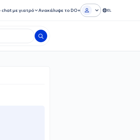
e chat με γιατρό
Ανακάλυψε το DO+
EL