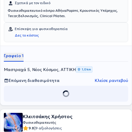
αποκατάσταση κάθε είδους τραυματισμού, τη βελτίωση της
Σχετικά με τον ειδικό
λειτουργικότητας και την εξασφάλιση καλύτερης ποιότητας ζωής
Φυσικοθεραπευτικό κέντρο ΑθήναPapimi, Κρουστικός Υπέρηχος,
για τον κάθε ασθενή.
Tecar,Βελονισμός, Clinical Pilates.
Επίσκεψη για φυσικοθεραπεία
Δες το κόστος
Γραφείο 1
Μαστραχά 5, Νέος Κόσμος, ΑΤΤΙΚΗ
1,0 km
Επόμενη διαθεσιμότητα
Κλείσε ραντεβού
Κλειτσάκης Χρήστος
Φυσικοθεραπευτής
|
9.8
9 αξιολογήσεις