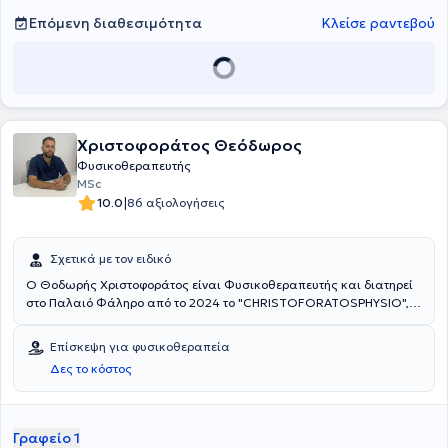
Επόμενη διαθεσιμότητα
Κλείσε ραντεβού
Χριστοφοράτος Θεόδωρος
Φυσικοθεραπευτής
MSc
|
10.0
86 αξιολογήσεις
Σχετικά με τον ειδικό
Ο Θοδωρής Χριστοφοράτος είναι Φυσικοθεραπευτής και διατηρεί
στο Παλαιό Φάληρο από το 2024 το "CHRISTOFORATOSPHYSIO",
το οποίο είναι Κέντρο Φυσικοθεραπείας και αποκατάστασης με
σκοπό να προσφέρει τις υπηρεσίες του σε ένα πλήρως
Επίσκεψη για φυσικοθεραπεία
διαμορφωμένο χώρο. Το 2017 αποφήτησε από το Ανώτατο
Δες το κόστος
Τεχνολογικό Εκπαιδευτικό Ίδρύμα Αθηνών. Την περίοδο 2018 έως
2019 εργάστηκε στο Mediterraneo Hospital, όπου ανέλαβε την
αποκατάσταση μυοσκελετικών, νευρολογικών και
καρδιοαναπνευτικών περιστατικών. Επιπλέον, διαχειρίστηκε
Γραφείο 1
περιστατικά στη Μονάδα Εντατικής Θεραπείας (ΜΕΘ) και Μονάδα