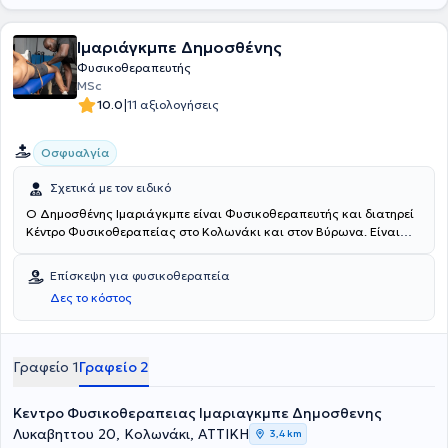
Ιμαριάγκμπε Δημοσθένης
Φυσικοθεραπευτής
MSc
|
10.0
11 αξιολογήσεις
Οσφυαλγία
Σχετικά με τον ειδικό
Ο Δημοσθένης Ιμαριάγκμπε είναι Φυσικοθεραπευτής και διατηρεί
Κέντρο Φυσικοθεραπείας στο Κολωνάκι και στον Βύρωνα. Είναι
πτυχιούχος Φυσικοθεραπείας του Πανεπιστημίου Δυτικής Αττικής
και καθηγητής φυσικοθεραπείας του ΙΕΚ ΟΜΗΡΟΣ. Ο ειδικός
Επίσκεψη για φυσικοθεραπεία
εφαρμόζει σύγχρονες μέθοδοι φυσικοθεραπείας για την
Δες το κόστος
αποκατάσταση επίπονων μυοσκελετικών παθήσεων και
τραυματισμών. Με τη χρήση σύγχρονου φυσικοθεραπευτικού
εξοπλισμού επιτυγχάνεται αποκατάσταση μυοσκελετικών,
αναπνευστικών, νευρολογικών παθήσεων, αθλητικών κακώσεων,
Γραφείο 1
Γραφείο 2
θεραπευτική μάλαξη, ενδυνάμωση αλλά και συντήρηση.
Δημιουργείται έτσι μία σχέση εμπιστοσύνης και ασφάλειας
Κεντρο Φυσικοθεραπειας Ιμαριαγκμπε Δημοσθενης
ανάμεσα στον φυσικοθεραπευτή και τους ασθενείς του.
Λυκαβηττου 20, Κολωνάκι, ΑΤΤΙΚΗ
3,4 km