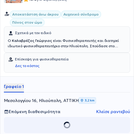
Αποκατάστση άνω άκρου
Αυχενικό σύνδρομο
Πόνος στον ώμο
Σχετικά με τον ειδικό
Ο
Καλαβρέζος Γεώργιος
είναι Φυσικοθεραπευτής και διατηρεί
ιδιωτικό φυσικοθεραπευτήριο στην Ηλιούπολη. Σπούδασε στο
Τμήμα φυσικοθεραπείας του Ανωτάτου Τεχνολογικού
Εκπαιδευτικού Ιδρύματος Πατρών και εκπαιδεύτηκε στο Γενικό
Επίσκεψη για φυσικοθεραπεία
Νοσοκομείο "Ασκληπιείο" Βούλας και στο 401 Γενικό Στρατιωτικό
Δες το κόστος
Νοσοκομείο Αθηνών. Ο χώρος του κ. Καλαβρέζου είναι άρτια και
σύγχρονα εξοπλισμένος και σε συνδυασμό με το εξειδικευμένο και
άριστα καταρτισμένο προσωπικό παρέχεται ένα ευρύ φάσμα
υπηρεσιών με άμεσα και ποιοτικά αποτελέσματα.
Γραφείο 1
Μεσολογγίου 16, Ηλιούπολη, ΑΤΤΙΚΗ
3,2 km
Επόμενη διαθεσιμότητα
Κλείσε ραντεβού