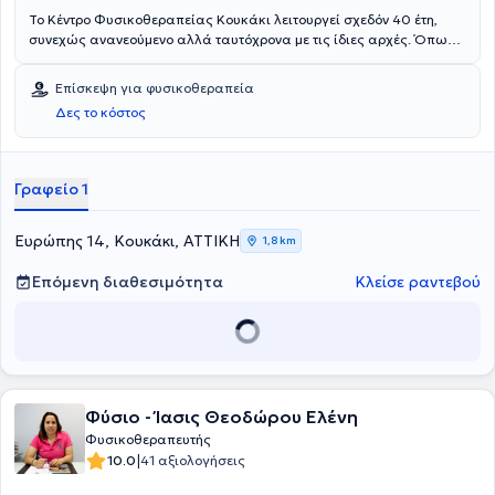
Το Κέντρο Φυσικοθεραπείας Κουκάκι λειτουργεί σχεδόν 40 έτη,
συνεχώς ανανεούμενο αλλά ταυτόχρονα με τις ίδιες αρχές. Όπως
είναι φυσικό, υπάρχει μια τεράστια εμπειρία ,δυο γενεών
φυσικοθεραπευτών, η οποία πηγάζει τόσο από την πληθώρα
Επίσκεψη για φυσικοθεραπεία
ασθενών όσο και την αρμονία εμπειρίας- σύγχρονης γνώσης. Στον
Δες το κόστος
χώρο εργάζονται 3 φυσικοθεραπευτές και εξειδικευμένο
προσωπικό, των οποίων κύριο μέλημα είναι η θεραπεία και η
φροντίδα των ασθενών σε ένα ευχάριστό περιβάλλον.
Γραφείο 1
Ευρώπης 14, Κουκάκι, ΑΤΤΙΚΗ
1,8 km
Επόμενη διαθεσιμότητα
Κλείσε ραντεβού
Φύσιο - Ίασις Θεοδώρου Ελένη
Φυσικοθεραπευτής
|
10.0
41 αξιολογήσεις