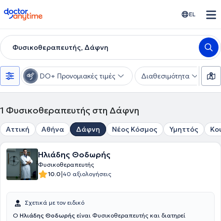
doctoranytime
EL
Φυσικοθεραπευτής, Δάφνη
DO+ Προνομιακές τιμές
Διαθεσιμότητα
Υ
1
Φυσικοθεραπευτής στη Δάφνη
Αττική
Αθήνα
Δάφνη
Νέος Κόσμος
Υμηττός
Κο
Ηλιάδης Θοδωρής
Φυσικοθεραπευτής
|
10.0
40 αξιολογήσεις
Σχετικά με τον ειδικό
Ο
Ηλιάδης Θοδωρής
είναι Φυσικοθεραπευτής και διατηρεί