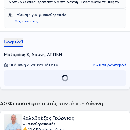
ιδιωτικό Φυσικοθεραπευτήριο στη Δάφνη. Η φυσιοθεραπευτική του
ομάδα αποτελείται από άτομα με βαθιά γνώση και πολυετή
εμπειρία στο χώρο της υγείας. Κύριο μέλημά του είναι η άμεση
Επίσκεψη για φυσικοθεραπεία
αποκατάσταση και η ευεξία του ασθενούς.
Δες το κόστος
Γραφείο 1
Μαζαράκη 8, Δάφνη, ΑΤΤΙΚΗ
Επόμενη διαθεσιμότητα
Κλείσε ραντεβού
40
Φυσικοθεραπευτές κοντά στη Δάφνη
Καλαβρέζος Γεώργιος
Φυσικοθεραπευτής
|
10.0
10 αξιολογήσεις